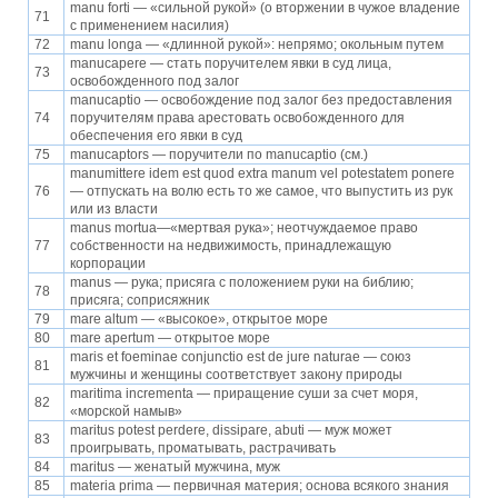
manu forti — «сильной рукой» (о вторжении в чужое владение
71
с применением насилия)
72
manu longa — «длинной рукой»: непрямо; окольным путем
manucapere — стать поручителем явки в суд лица,
73
освобожденного под залог
manucaptio — освобождение под залог без предоставления
74
поручителям права арестовать освобожденного для
обеспечения его явки в суд
75
manucaptors — поручители по manucaptio (см.)
manumittere idem est quod extra manum vel potestatem ponere
76
— отпускать на волю есть то же самое, что выпустить из рук
или из власти
manus mortua—«мертвая рука»; неотчуждаемое право
77
собственности на недвижимость, принадлежащую
корпорации
manus — рука; присяга с положением руки на библию;
78
присяга; соприсяжник
79
mare altum — «высокое», открытое море
80
mare apertum — открытое море
maris et foeminae conjunctio est de jure naturae — союз
81
мужчины и женщины соответствует закону природы
maritima incrementa — приращение суши за счет моря,
82
«морской намыв»
maritus potest perdere, dissipare, abuti — муж может
83
проигрывать, проматывать, растрачивать
84
maritus — женатый мужчина, муж
85
materia prima — первичная материя; основа всякого знания