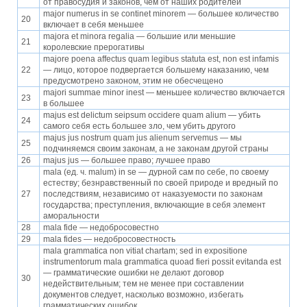
от правосудия и законов, чем от наших родителей
major numerus in se continet minorem — большее количество
20
включает в себя меньшее
majora et minora regalia — большие или меньшие
21
королевские прерогативы
majore poena affectus quam legibus statuta est, non est infamis
22
— лицо, которое подвергается большему наказанию, чем
предусмотрено законом, этим не обесчещено
majori summae minor inest — меньшее количество включается
23
в большее
majus est delictum seipsum occidere quam alium — убить
24
самого себя есть большее зло, чем убить другого
majus jus nostrum quam jus alienum servemus — мы
25
подчиняемся своим законам, а не законам другой страны
26
majus jus — большее право; лучшее право
mala (ед. ч. malum) in se — дурной сам по себе, по своему
естеству; безнравственный по своей природе и вредный по
27
последствиям, независимо от наказуемости по законам
государства; преступления, включающие в себя элемент
аморальности
28
mala fide — недобросовестно
29
mala fides — недобросовестность
mala grammatica non vitiat chartam; sed in expositione
instrumentorum mala grammatica quoad fieri possit evitanda est
— грамматические ошибки не делают договор
30
недействительным; тем не менее при составлении
документов следует, насколько возможно, избегать
грамматических ошибок