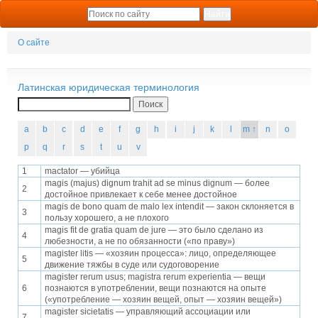
О сайте
Латинская юридическая терминология
Поиск
a
b
c
d
e
f
g
h
i
j
k
l
m ↑
n
o
p
q
r
s
t
u
v
1
mactator — убийца
magis (majus) dignum trahit ad se minus dignum — более
2
достойное привлекает к себе менее достойное
magis de bono quam de malo lex intendit — закон склоняется в
3
пользу хорошего, а не плохого
magis fit de gratia quam de jure — это было сделано из
4
любезности, а не по обязанности («по праву»)
magister litis — «хозяин процесса»: лицо, определяющее
5
движение тяжбы в суде или судоговорение
magister rerum usus; magistra rerum experientia — вещи
6
познаются в употреблении, вещи познаются на опыте
(«употребление — хозяин вещей, опыт — хозяин вещей»)
magister sicietatis — управляющий ассоциации или
7