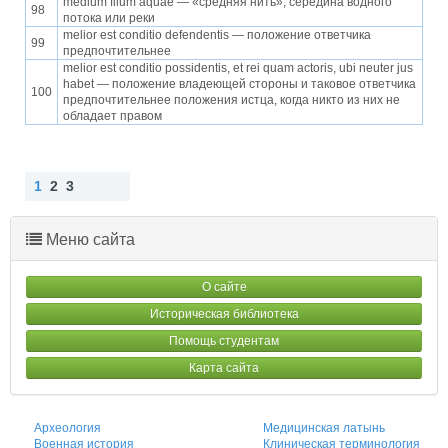
medium filum aquae — «средняя нить»; середина водного
98
потока или реки
melior est conditio defendentis — положение ответчика
99
предпочтительнее
melior est conditio possidentis, et rei quam actoris, ubi neuter jus
habet — положение владеющей стороны и таковое ответчика
100
предпочтительнее положения истца, когда никто из них не
обладает правом
1
2
3
Наз
Впе
ад
ред
Меню сайта
О сайте
Историческая библиотека
Помощь студентам
Карта сайта
Археология
Медицинская латынь
Военная история
Клиническая терминология