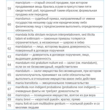
mancipium — старый способ продажи, при котором
продаваемая вещь бралась в руки в присутствии пяти
59
свидетелей; раб, проданный таким образом; формальная
продажа или передача
mandamus — судебный приказ, направляемый от имени
государства низшему суду или юридическому либо
60
физическому лицу с предписанием выполнить определенную
обязанность
mandata licita strictam recipium interpretationem, sed illicita
61
latam et extёnsam — законные приказы толкуются
ограничительно, а незаконные — широко и гибко
mandatarius — лицо, которому выдана доверенность;
62
поверенный в договоре поручения
mandator — доверитель в договоре поручения; лицо,
63
выдающее доверенность
mandatum nisi gratuitum nullum est — залог (см. mandatum),
64
если он не безвозмездный, недействителен
mandatum — залог имущества без возмещения, при котором
65
залогополучатель принимает на себя обязательство
выполнить в отношении имущества какое-либо действие
66
mania transitoria — эмоциональное помешательство
manifesta non indigent probatione (probatione non indigent) —
67
очевидные факты не требуют доказательств
68
mannopus — похищенное имущество, взятое из рук вора
69
manu brevi — «короткой рукой»; кратко; прямо
manu forti et cum multitudine gentium — «сильной рукой» и со
70
многими людьми