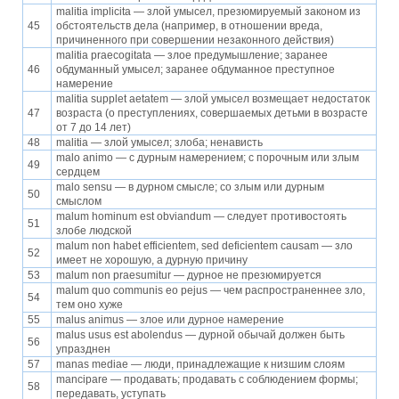
malitia implicita — злой умысел, презюмируемый законом из
45
обстоятельств дела (например, в отношении вреда,
причиненного при совершении незаконного действия)
malitia praecogitata — злое предумышление; заранее
46
обдуманный умысел; заранее обдуманное преступное
намерение
malitia supplet aetatem — злой умысел возмещает недостаток
47
возраста (о преступлениях, совершаемых детьми в возрасте
от 7 до 14 лет)
48
malitia — злой умысел; злоба; ненависть
malo animo — с дурным намерением; с порочным или злым
49
сердцем
malo sensu — в дурном смысле; со злым или дурным
50
смыслом
malum hominum est obviandum — следует противостоять
51
злобе людской
malum non habet efficientem, sed deficientem causam — зло
52
имеет не хорошую, а дурную причину
53
malum non praesumitur — дурное не презюмируется
malum quo communis eo рejus — чем распространеннее зло,
54
тем оно хуже
55
malus animus — злое или дурное намерение
malus usus est abolendus — дурной обычай должен быть
56
упразднен
57
manas mediae — люди, принадлежащие к низшим слоям
mancipare — продавать; продавать с соблюдением формы;
58
передавать, уступать