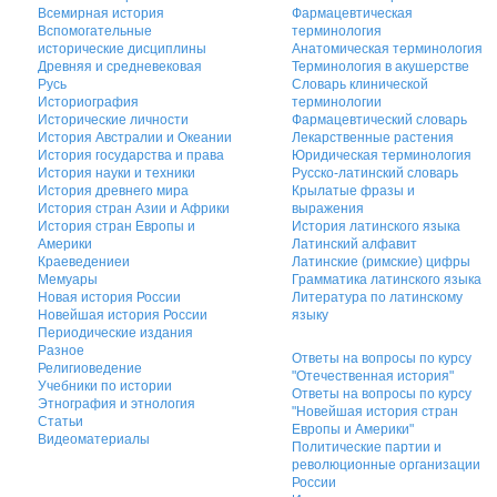
Всемирная история
Фармацевтическая
Вспомогательные
терминология
исторические дисциплины
Анатомическая терминология
Древняя и средневековая
Терминология в акушерстве
Русь
Словарь клинической
Историография
терминологии
Исторические личности
Фармацевтический словарь
История Австралии и Океании
Лекарственные растения
История государства и права
Юридическая терминология
История науки и техники
Русско-латинский словарь
История древнего мира
Крылатые фразы и
История стран Азии и Африки
выражения
История стран Европы и
История латинского языка
Америки
Латинский алфавит
Краеведениеи
Латинские (римские) цифры
Мемуары
Грамматика латинского языка
Новая история России
Литература по латинскому
Новейшая история России
языку
Периодические издания
Разное
Ответы на вопросы по курсу
Религиоведение
"Отечественная история"
Учебники по истории
Ответы на вопросы по курсу
Этнография и этнология
"Новейшая история стран
Статьи
Европы и Америки"
Видеоматериалы
Политические партии и
революционные организации
России