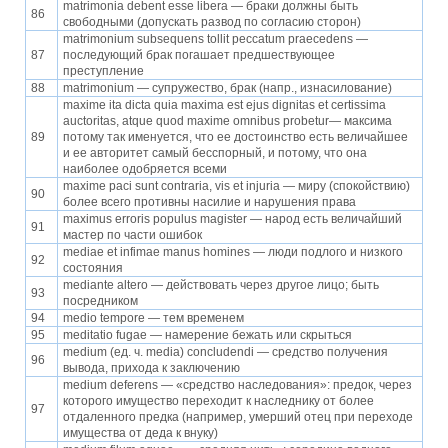
matrimonia debent esse libera — браки должны быть
86
свободными (допускать развод по согласию сторон)
matrimonium subsequens tollit peccatum praecedens —
87
последующий брак погашает предшествующее
преступление
88
matrimonium — супружество, брак (напр., изнасилование)
maxime ita dicta quia maxima est ejus dignitas et certissima
auctoritas, atque quod maxime omnibus probetur— максима
89
потому так именуется, что ее достоинство есть величайшее
и ее авторитет самый бесспорный, и потому, что она
наиболее одобряется всеми
maxime paci sunt contraria, vis et injuria — миру (спокойствию)
90
более всего противны насилие и нарушения права
maximus erroris populus magister — народ есть величайший
91
мастер по части ошибок
mediae et infimae manus homines — люди подлого и низкого
92
состояния
mediante altero — действовать через другое лицо; быть
93
посредником
94
medio tempore — тем временем
95
meditatio fugae — намерение бежать или скрыться
medium (ед. ч. media) concludendi — средство получения
96
вывода, прихода к заключению
medium deferens — «средство наследования»: предок, через
которого имущество переходит к наследнику от более
97
отдаленного предка (например, умерший отец при переходе
имущества от деда к внуку)