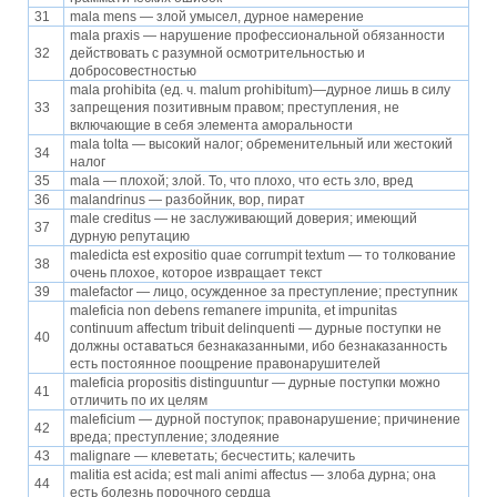
31
mala mens — злой умысел, дурное намерение
mala praxis — нарушение профессиональной обязанности
32
действовать с разумной осмотрительностью и
добросовестностью
mala prohibita (ед. ч. malum prohibitum)—дурное лишь в силу
33
запрещения позитивным правом; преступления, не
включающие в себя элемента аморальности
mala tolta — высокий налог; обременительный или жестокий
34
налог
35
mala — плохой; злой. То, что плохо, что есть зло, вред
36
malandrinus — разбойник, вор, пират
male creditus — не заслуживающий доверия; имеющий
37
дурную репутацию
maledicta est expositio quae corrumpit textum — то толкование
38
очень плохое, которое извращает текст
39
malefactor — лицо, осужденное за преступление; преступник
maleficia non debens remanere impunita, et impunitas
continuum affectum tribuit delinquenti — дурные поступки не
40
должны оставаться безнаказанными, ибо безнаказанность
есть постоянное поощрение правонарушителей
maleficia propositis distinguuntur — дурные поступки можно
41
отличить по их целям
maleficium — дурной поступок; правонарушение; причинение
42
вреда; преступление; злодеяние
43
malignare — клеветать; бесчестить; калечить
malitia est acida; est mali animi affectus — злоба дурна; она
44
есть болезнь порочного сердца