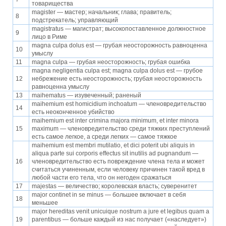
товарищества
magister — мастер; начальник; глава; правитель;
8
подстрекатель; управляющий
magistratus — магистрат; высокопоставленное должностное
9
лицо в Риме
magna culpa dolus est — грубая неосторожность равноценна
10
умыслу
11
magna culpa — грубая неосторожность; грубая ошибка
magna negligentia culpa est; magna culpa dolus est — грубое
12
небрежение есть неосторожность; грубая неосторожность
равноценна умыслу
13
maihematus — изувеченный; раненый
maihemium est homicidium inchoatum — членовредительство
14
есть неоконченное убийство
maihemium est inter crimina majora minimum, et inter minora
15
maximum — членовредительство среди тяжких преступлений
есть самое легкое, а среди легких — самое тяжкое
maihemium est membri mutilatio, et dici poterit ubi aliquis in
aliqua parte sui corporis effectus sit inutilis ad pugnandum —
16
членовредительство есть повреждение члена тела и может
считаться учиненным, если человеку причинен такой вред в
любой части его тела, что он негоден сражаться
17
majestas — величество; королевская власть; суверенитет
major continet in se minus — большее включает в себя
18
меньшее
major hereditas venit unicuique nostrum a jure et legibus quam a
19
parentibus — больше каждый из нас получает («наследует»)