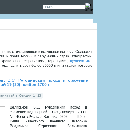
лов по отечественной и всемирной истории. Содержит
тва и права России и зарубежных стран, этнографии,
хронологии, сфрагистики, геральдике,
нумизматике
,
отека насчитывает более 50000 книг и статей, которые
ов, В.С. Ругодивский поход и сражение
ой 19 (30) ноября 1700 г.
о на сайте: Сегодня, 14:13
Великанов, В.С. Ругодивский поход и
сражение под Нарвой 19 (30) ноября 1700 г.
М.: Фонд «Русские Витязи», 2020. — 192 с.
Книга известного военного историка
Владимира Сергеевича Великанова