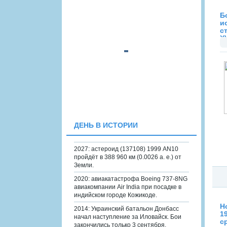
Б
и
с
XV
ДЕНЬ В ИСТОРИИ
2027: астероид (137108) 1999 AN10
пройдёт в 388 960 км (0.0026 а. е.) от
Земли.
2020: авиакатастрофа Boeing 737-8NG
авиакомпании Air India при посадке в
индийском городе Кожикоде.
Н
2014: Украинский батальон Донбасс
1
начал наступление за Иловайск. Бои
с
закончились только 3 сентября.