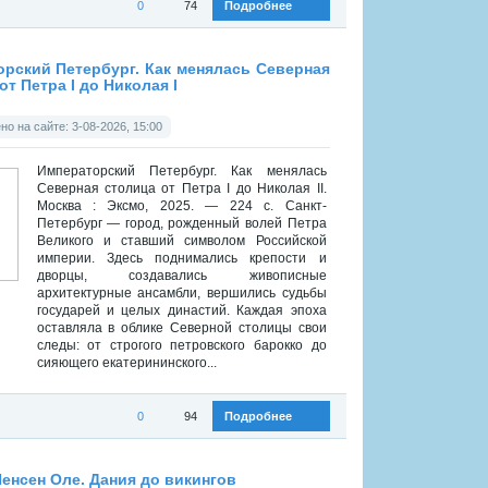
0
74
Подробнее
:
Историческая библиотека
»
Разное
рский Петербург. Как менялась Северная
от Петра I до Николая I
о на сайте: 3-08-2026, 15:00
Императорский Петербург. Как менялась
Северная столица от Петра I до Николая II.
Москва : Эксмо, 2025. — 224 с. Санкт-
Петербург — город, рожденный волей Петра
Великого и ставший символом Российской
империи. Здесь поднимались крепости и
дворцы, создавались живописные
архитектурные ансамбли, вершились судьбы
государей и целых династий. Каждая эпоха
оставляла в облике Северной столицы свои
следы: от строгого петровского барокко до
сияющего екатерининского...
0
94
Подробнее
:
Историческая библиотека
»
Краеведение
енсен Оле. Дания до викингов