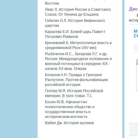
Востока
Дис
Люкс Л. История России и Советского
Союза. От Ленина до Ельцина
исто
Габелко О.Л. История Вифинского
царства
М
Карасева Е.И. Божий царь Павел I
С
Петрович Романов
Кричевский Б. Митрополичья власть в
средневековой Руси (XIV век)
Рыбаченок И.С., Захарова Л.Г. и др.
Россия: Международное положение и
военный потенциал в середине XIX -
начале XX века. Очерки
Боханов А.Н. Правда о Григории
Распутине. Против фальсификации
российской истории
Геллер М.Я. История Российской
империи. В трех томах. Т.1
Босин Ю.В. Афганистан:
полиэтническое общество и
государственная власть в
историческом контексте
Вайян Дж. История ацтеков