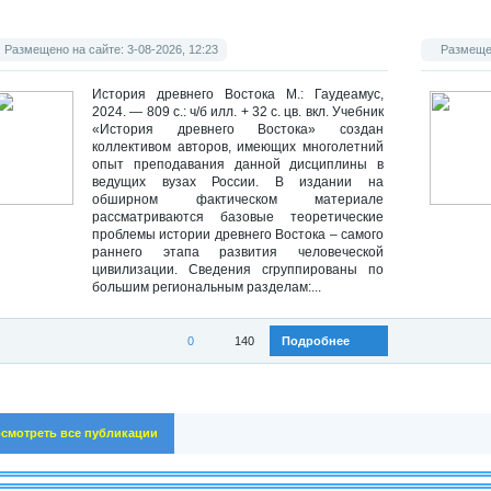
Размещено на сайте: 3-08-2026, 12:23
Размещен
История древнего Востока М.: Гаудеамус,
2024. — 809 с.: ч/б илл. + 32 с. цв. вкл. Учебник
«История древнего Востока» создан
коллективом авторов, имеющих многолетний
опыт преподавания данной дисциплины в
ведущих вузах России. В издании на
обширном фактическом материале
рассматриваются базовые теоретические
проблемы истории древнего Востока – самого
раннего этапа развития человеческой
цивилизации. Сведения сгруппированы по
большим региональным разделам:...
0
140
Подробнее
Категория:
История древнего мира
,
Учебники по истории
Категория
смотреть все публикации