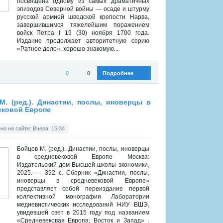
посвящена одному из самых драматичных
эпизодов Северной войны — осаде и штурму
русской армией шведской крепости Нарва,
завершившимся тяжелейшим поражением
войск Петра I 19 (30) ноября 1700 года.
Издание продолжает авторитетную серию
«Ратное дело», хорошо знакомую...
0
0
Подробнее
:
Историческая библиотека
»
Военная история
М. (ред.). Династии, послы, иноверцы в
ековой Европе
о на сайте: Вчера, 15:34
Бойцов М. (ред.). Династии, послы, иноверцы
в средневековой Европе Москва:
Издательский дом Высшей школы экономики,
2025. — 392 с. Сборник «Династии, послы,
иноверцы в средневековой Европе»
представляет собой переиздание первой
коллективной монографии Лаборатории
медиевистических исследований НИУ ВШЭ,
увидевшей свет в 2015 году под названием
«Средневековая Европа: Восток и Запад» .