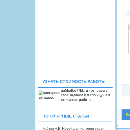
УЗНАТЬ СТОИМОСТЬ РАБОТЫ
na5ballov@bk.ru - отправьте
свое задание и я сообщу Вам
стоимость работы.
По
ПОПУЛЯРНЫЕ СТАТЬИ
Кобзев А.В. Новейшая история стран