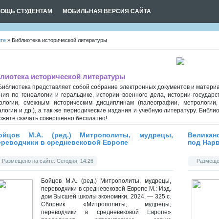
ОЩЬ СТУДЕНТАМ
МОБИЛЬНАЯ ВЕРСИЯ САЙТА
йте
» Библиотека исторической литературы
лиотека исторической литературы
Библиотека представляет собой собрание электронных документов и материа
ния по генеалогии и геральдике, истории военного дела, истории государс
ологии, смежным историческим дисциплинам (палеографии, метрологии, 
алогии и др.), а так же периодические издания и учебную литературу. Библи
ожете скачать совершенно бесплатно!
ойцов М.А. (ред.) Митрополиты, мудрецы,
Великан
ереводчики в средневековой Европе
под Нарв
Размещено на сайте: Сегодня, 14:26
Размещен
Бойцов М.А. (ред.) Митрополиты, мудрецы,
переводчики в средневековой Европе М.: Изд.
дом Высшей школы экономики, 2024. — 325 с.
Сборник «Митрополиты, мудрецы,
переводчики в средневековой Европе»