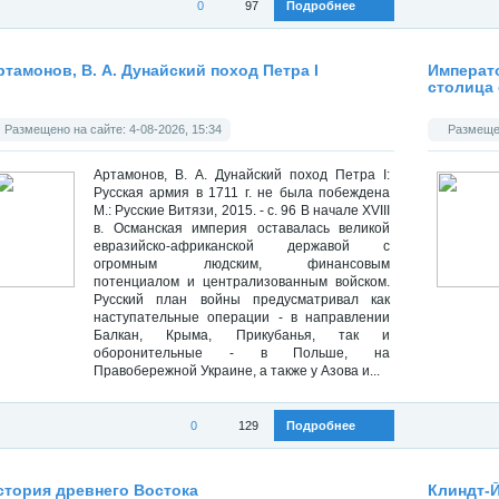
0
97
Подробнее
Категория:
Историческая библиотека
»
Военная история
Категория
ртамонов, В. А. Дунайский поход Петра I
Императо
столица 
Размещено на сайте: 4-08-2026, 15:34
Размещен
Артамонов, В. А. Дунайский поход Петра I:
Русская армия в 1711 г. не была побеждена
М.: Русские Витязи, 2015. - с. 96 В начале XVIII
в. Османская империя оставалась великой
евразийско-африканской державой с
огромным людским, финансовым
потенциалом и централизованным войском.
Русский план войны предусматривал как
наступательные операции - в направлении
Балкан, Крыма, Прикубанья, так и
оборонительные - в Польше, на
Правобережной Украине, а также у Азова и...
0
129
Подробнее
Категория:
Историческая библиотека
»
Военная история
Категория
стория древнего Востока
Клиндт-Й