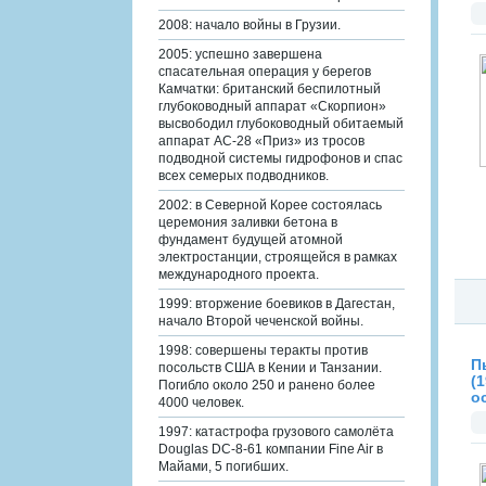
м
2008: начало войны в Грузии.
2005: успешно завершена
спасательная операция у берегов
Камчатки: британский беспилотный
глубоководный аппарат «Скорпион»
высвободил глубоководный обитаемый
аппарат АС-28 «Приз» из тросов
подводной системы гидрофонов и спас
всех семерых подводников.
2002: в Северной Корее состоялась
церемония заливки бетона в
фундамент будущей атомной
электростанции, строящейся в рамках
международного проекта.
1999: вторжение боевиков в Дагестан,
начало Второй чеченской войны.
1998: совершены теракты против
П
посольств США в Кении и Танзании.
(
Погибло около 250 и ранено более
о
4000 человек.
1997: катастрофа грузового самолёта
Douglas DC-8-61 компании Fine Air в
Майами, 5 погибших.