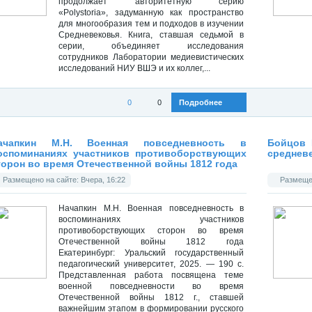
продолжает авторитетную серию
«Polystoria», задуманную как пространство
для многообразия тем и подходов в изучении
Средневековья. Книга, ставшая седьмой в
серии, объединяет исследования
сотрудников Лаборатории медиевистических
исследований НИУ ВШЭ и их коллег,...
0
0
Подробнее
Категория:
Историческая библиотека
»
Всемирная история
Категория
ачапкин М.Н. Военная повседневность в
Бойцов 
оспоминаниях участников противоборствующих
среднев
торон во время Отечественной войны 1812 года
Размещено на сайте: Вчера, 16:22
Размещен
Начапкин М.Н. Военная повседневность в
воспоминаниях участников
противоборствующих сторон во время
Отечественной войны 1812 года
Екатеринбург: Уральский государственный
педагогический университет, 2025. — 190 с.
Представленная работа посвящена теме
военной повседневности во время
Отечественной войны 1812 г., ставшей
важнейшим этапом в формировании русского