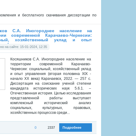
омления и бесплатного скачивания диссертации по
ков С.А. Иногороднее население на
рии современной Карачаево-Черкесии:
ьный, хозяйственный уклад и опыт
ия (вторая половина
о на сайте: 15-01-2024, 12:35
Косяшников С.А. Иногороднее население на
территории современной Карачаево-
Черкесии: социальный, хозяйственный уклад
и опыт управления (вторая половина XIX -
начало XX века) Карачаевск, 2022. — 257 с.
Диссертация на соискание ученой степени
кандидата исторических наук 5.6.1. –
Отечественная история. Целью исследования
представленной работы выступает
комплексный исторический анализ
социальных, культурных, правовых,
хозяйственных процессов среди...
0
2337
Подробнее