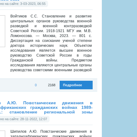
1918-1921
о на сайте: 3-03-2023, 06:55
Войтиков С.С. Становление и развитие
центральных органов руководства военной
разведкой и военной контрразведкой
Советской России. 1918-1921 МГУ им. М.В.
Ломоносова. — Москва, 2023. — 801 с.
Диссертация на соискание ученой степени
доктора исторических наук. Объектом
исследования является высшее военное
руководство Советской России в годы
Гражданской войны. Предметом
исследования являются центральные органы
руководства советскими военными разведкой
и...
0
2168
Подробнее
:
Диссертации
в А.Ю. Повстанческие движения в
африканских гражданских войнах 1989-
г.: становление региональной зоны
льности
о на сайте: 28-11-2022, 12:07
Шипилов А.Ю. Повстанческие движения в
западноафриканских гражданских войнах