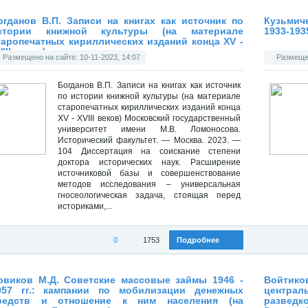
Категория:
Диссертации
Категория
огданов В.П. Записи на книгах как источник по
Кузьмич
стории книжной культуры (на материале
1933-1935
таропечатных кириллических изданий конца XV -
III веков)
Размещено на сайте: 10-11-2023, 14:07
Размещен
Богданов В.П. Записи на книгах как источник
по истории книжной культуры (на материале
старопечатных кириллических изданий конца
XV - XVIII веков) Московский государственный
университет имени М.В. Ломоносова.
Исторический факультет. — Москва. 2023. —
104 Диссертация на соискание степени
доктора исторических наук. Расширение
источниковой базы и совершенствование
методов исследования – универсальная
гносеологическая задача, стоящая перед
историками,...
0
1753
Подробнее
Категория:
Диссертации
Категория
овиков М.Д. Советские массовые займы 1946 -
Войтик
957 гг.: кампании по мобилизации денежных
центра
редств и отношение к ним населения (на
разведк