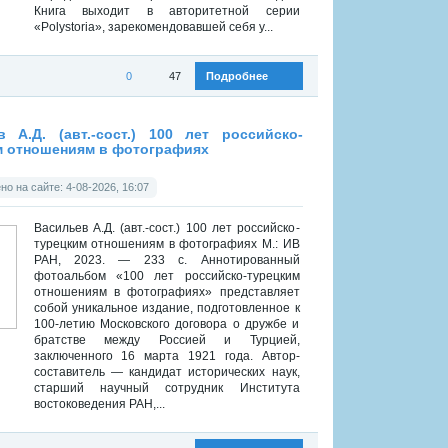
Книга выходит в авторитетной серии
«Polystoria», зарекомендовавшей себя у...
0
47
Подробнее
:
Историческая библиотека
»
Всемирная история
в А.Д. (авт.-сост.) 100 лет российско-
м отношениям в фотографиях
о на сайте: 4-08-2026, 16:07
Васильев А.Д. (авт.-сост.) 100 лет российско-
турецким отношениям в фотографиях М.: ИВ
РАН, 2023. — 233 с. Аннотированный
фотоальбом «100 лет российско-турецким
отношениям в фотографиях» представляет
собой уникальное издание, подготовленное к
100-летию Московского договора о дружбе и
братстве между Россией и Турцией,
заключенного 16 марта 1921 года. Автор-
составитель — кандидат исторических наук,
старший научный сотрудник Института
востоковедения РАН,...