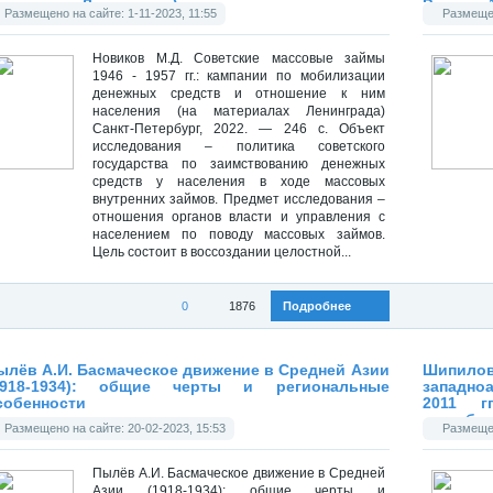
атериалах Ленинграда)
России. 
Размещено на сайте: 1-11-2023, 11:55
Размещен
Новиков М.Д. Советские массовые займы
1946 - 1957 гг.: кампании по мобилизации
денежных средств и отношение к ним
населения (на материалах Ленинграда)
Санкт-Петербург, 2022. — 246 с. Объект
исследования – политика советского
государства по заимствованию денежных
средств у населения в ходе массовых
внутренних займов. Предмет исследования –
отношения органов власти и управления с
населением по поводу массовых займов.
Цель состоит в воссоздании целостной...
0
1876
Подробнее
Категория:
Диссертации
Категория
ылёв А.И. Басмаческое движение в Средней Азии
Шипило
1918-1934): общие черты и региональные
западно
собенности
2011 г
нестаби
Размещено на сайте: 20-02-2023, 15:53
Размещен
Пылёв А.И. Басмаческое движение в Средней
Азии (1918-1934): общие черты и