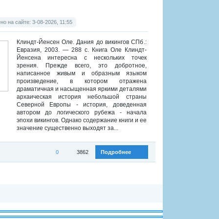
о на сайте: 3-08-2026, 11:55
Клиндт-Йенсен Оле. Дания до викингов СПб.:
Евразия, 2003. — 288 с. Книга Оле Клиндт-
Йенсена интересна с нескольких точек
зрения. Прежде всего, это добротное,
написанное живым и образным языком
произведение, в котором отражена
драматичная и насыщенная яркими деталями
архаическая история небольшой страны
Северной Европы - история, доведенная
автором до логического рубежа - начала
эпохи викингов. Однако содержание книги и ее
значение существенно выходят за...
0
3862
Подробнее
:
Археология
,
История стран Европы и Америки