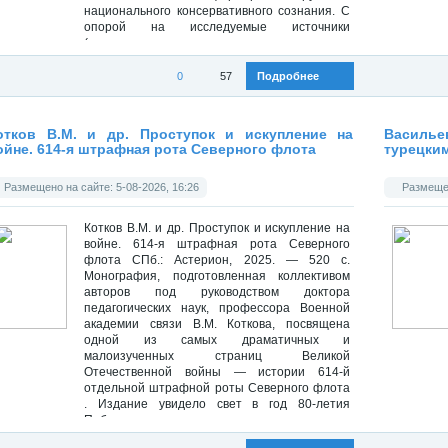
национального консервативного сознания. С
опорой на исследуемые источники
(мемуарная литература,...
0
57
Подробнее
Категория:
Историческая библиотека
»
Военная история
Категория
отков В.М. и др. Проступок и искупление на
Василье
ойне. 614-я штрафная рота Северного флота
турецки
Размещено на сайте: 5-08-2026, 16:26
Размещен
Котков В.М. и др. Проступок и искупление на
войне. 614-я штрафная рота Северного
флота СПб.: Астерион, 2025. — 520 с.
Монография, подготовленная коллективом
авторов под руководством доктора
педагогических наук, профессора Военной
академии связи В.М. Коткова, посвящена
одной из самых драматичных и
малоизученных страниц Великой
Отечественной войны — истории 614-й
отдельной штрафной роты Северного флота
. Издание увидело свет в год 80-летия
Победы и стало...