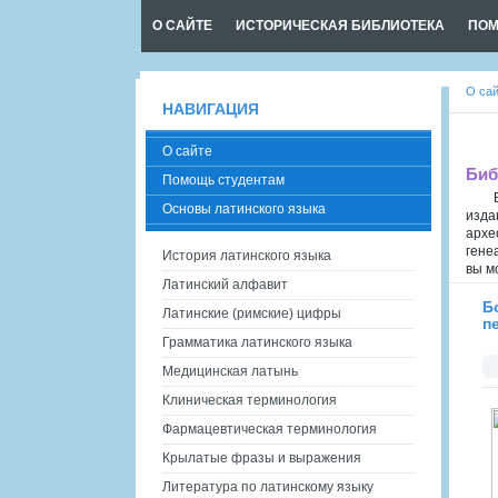
О САЙТЕ
ИСТОРИЧЕСКАЯ БИБЛИОТЕКА
ПОМ
О са
НАВИГАЦИЯ
О сайте
Биб
Помощь студентам
Основы латинского языка
изда
архе
гене
История латинского языка
вы м
Латинский алфавит
Б
Латинские (римские) цифры
п
Грамматика латинского языка
Медицинская латынь
Клиническая терминология
Фармацевтическая терминология
Крылатые фразы и выражения
Литература по латинскому языку