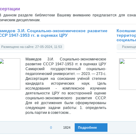
сертации
В данном разделе библиотеки Вашему вниманию предлагается для ознак
ричиским дисциплинам.
амедов З.И. Социально-экономическое развитие
Косяшни
ССР 1947-1953 гг. в оценках ЦРУ
террито
социал
управлен
Размещено на сайте: 27-05-2024, 11:53
Размещен
Мамедов З.И. Социально-экономическое
развитие СССР 1947-1953 гг. в оценках ЦРУ
Самарский государственный социально-
педагогический университет. — 2023. — 273 с.
Диссертация на соискание учёной степени
кандидата исторических наук. Цель
исследования - комплексное изучение
деятельности ЦРУ по всесторонней оценке
социально-экономического развития СССР.
Для её достижения были сформулированы
следующие задачи работы: 1. определить
роль партии в советском...
0
1824
Подробнее