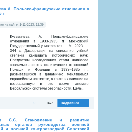
:
Диссертации
ева А. Польско-французские отношения в
 гг
о на сайте: 1-11-2023, 12:39
Кузьмичева А. Польско-французские
отношения в 1933-1935 гг Московский
Государственный университет. — М., 2023. —
344 с. Диссертация на соискание учёной
степени кандидата исторических наук.
Предметом исследования стали наиболее
значимые аспекты политических отношений
Польши и Франции в 1933–1935 гг.,
развивавшихся в динамично менявшемся
европейском контексте, а также их влияние на
возраставшую в это время анемию
Версальской системы безопасности. Цель...
0
1673
Подробнее
:
Диссертации
ов С.С. Становление и развитие
льных органов руководства военной
ой и военной контрразведкой Советской