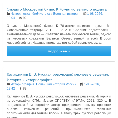
Этюды о Московской битве. К 70-летию великого подвига
Историческая библиотека
»
Военная история
1-08-2026,
13:04
92
Этюды о Московской битве. К 70-летию великого подвига М.:
Современные тетради, 2011. — 312 с. Сборник подготовлен к
знаменательной дате — 70-летию начала Московской битвы, одного
из ключевых сражений Великой Отечественной и всей Второй
мировой войны . Издание представляет собой серию очерков,...
подробнее »
Калашников В. В. Русская революция: ключевые решения.
История и историография
Историография
,
Новейшая история России
1-08-2026,
12:42
89
Калашников В. В. Русская революция: ключевые решения. История и
историография СПб.: Изд-во СПбГЭТУ «ЛЭТИ», 2021. 320 с. В
предлагаемой монографии автор предпринял попытку провести
анализ ключевых решений, принимавшихся главными
политическими деятелями России в эпоху трех русских революций
начала...