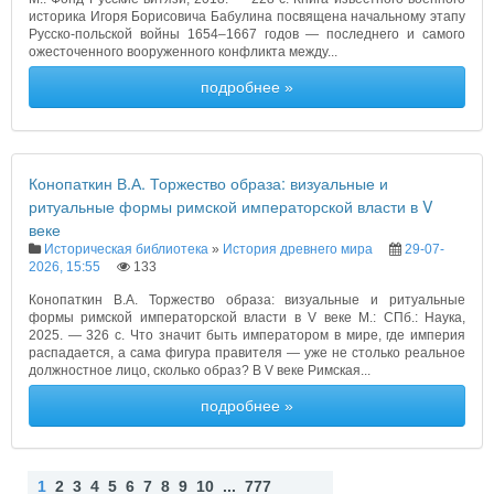
историка Игоря Борисовича Бабулина посвящена начальному этапу
Русско-польской войны 1654–1667 годов — последнего и самого
ожесточенного вооруженного конфликта между...
подробнее »
Конопаткин В.А. Торжество образа: визуальные и
ритуальные формы римской императорской власти в V
веке
Историческая библиотека
»
История древнего мира
29-07-
2026, 15:55
133
Конопаткин В.А. Торжество образа: визуальные и ритуальные
формы римской императорской власти в V веке М.: СПб.: Наука,
2025. — 326 с. Что значит быть императором в мире, где империя
распадается, а сама фигура правителя — уже не столько реальное
должностное лицо, сколько образ? В V веке Римская...
подробнее »
1
2
3
4
5
6
7
8
9
10
...
777