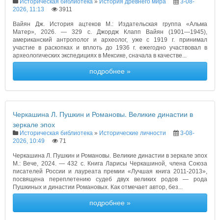
Историческая библиотека
»
История древнего мира
3-08-
2026, 11:13
3911
Вайян Дж. История ацтеков М.: Издательская группа «Альма
Матер», 2026. — 329 с. Джордж Клапп Вайян (1901—1945),
американский антрополог и археолог, уже с 1919 г. принимал
участие в раскопках и вплоть до 1936 г. ежегодно участвовал в
археологических экспедициях в Мексике, сначала в качестве...
подробнее »
Черкашина Л. Пушкин и Романовы. Великие династии в
зеркале эпох
Историческая библиотека
»
Исторические личности
3-08-
2026, 10:49
71
Черкашина Л. Пушкин и Романовы. Великие династии в зеркале эпох
М.: Вече, 2024. — 432 с. Книга Ларисы Черкашиной, члена Союза
писателей России и лауреата премии «Лучшая книга 2011-2013»,
посвящена переплетению судеб двух великих родов — рода
Пушкиных и династии Романовых. Как отмечает автор, без...
подробнее »