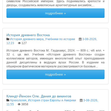
символом Российской империи. Здесь поднимались крепости и
дворцы, создавались живописные архитектурные ансамбли,...
подробнее »
История древнего Востока
История древнего мира
,
Учебники по истории
3-08-2026,
12:23
127
История древнего Востока М.: Гаудеамус, 2024. — 809 с.: ч/б илл. +
32 с. цв. вкл. Учебник «История древнего Востока» создан
коллективом авторов, имеющих многолетний опыт преподавания
данной дисциплины в ведущих вузах России. В издании на
обширном фактическом материале рассматриваются базовые...
подробнее »
Клиндт-Йенсен Оле. Дания до викингов
Археология
,
История стран Европы и Америки
3-08-2026,
11:55
3858