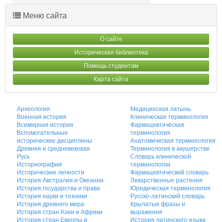
Наз
Впе
Меню сайта
ад
ред
О сайте
Историческая библиотека
Помощь студентам
Карта сайта
Археология
Медицинская латынь
Военная история
Клиническая терминология
Всемирная история
Фармацевтическая
Вспомогательные
терминология
исторические дисциплины
Анатомическая терминология
Древняя и средневековая
Терминология в акушерстве
Русь
Словарь клинической
Историография
терминологии
Исторические личности
Фармацевтический словарь
История Австралии и Океании
Лекарственные растения
История государства и права
Юридическая терминология
История науки и техники
Русско-латинский словарь
История древнего мира
Крылатые фразы и
История стран Азии и Африки
выражения
История стран Европы и
История латинского языка