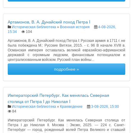
Артамонов, В. А. Дунайский поход Петра I
Историческая библиотека
»
Военная история
4-08-2026,
15:34
104
Артамонов, В. А. Дунайский поход Петра I: Русская армия в 1711 г. не
была побеждена М.: Русские Витязи, 2015. - с. 96 В начале XVIII в.
Османская империя оставалась великой евразийско-африканской
державой с огромным людским, финансовым потенциалом и
централизованным войском. Русский план войны...
подробнее »
Императорский Петербург. Как менялась Северная
столица от Петра I до Николая I
Историческая библиотека
»
Краеведение
3-08-2026, 15:00
84
Императорский Петербург. Как менялась Северная столица от
Петра I до Николая II. Москва : Эксмо, 2025. — 224 с. Санкт-
Петербург — город, рожденный волей Петра Великого и ставший