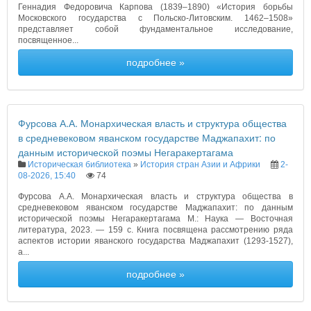
Геннадия Федоровича Карпова (1839–1890) «История борьбы
Московского государства с Польско-Литовским. 1462–1508»
представляет собой фундаментальное исследование,
посвященное...
подробнее »
Фурсова А.А. Монархическая власть и структура общества
в средневековом яванском государстве Маджапахит: по
данным исторической поэмы Негаракертагама
Историческая библиотека
»
История стран Азии и Африки
2-
08-2026, 15:40
74
Фурсова А.А. Монархическая власть и структура общества в
средневековом яванском государстве Маджапахит: по данным
исторической поэмы Негаракертагама М.: Наука — Восточная
литература, 2023. — 159 с. Книга посвящена рассмотрению ряда
аспектов истории яванского государства Маджапахит (1293-1527),
а...
подробнее »