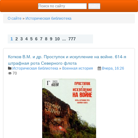
О сайте
»
Историческая библиотека
1
2
3
4
5
6
7
8
9
10
...
777
Наз
Впе
ад
ред
Котков В.М. и др. Проступок и искупление на войне. 614-я
штрафная рота Северного флота
Историческая библиотека
»
Военная история
Вчера, 16:26
70