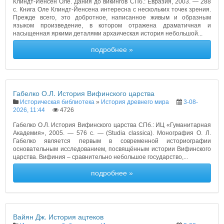
Клиндт-Йенсен Оле. Дания до викингов СПб.: Евразия, 2003. — 288
с. Книга Оле Клиндт-Йенсена интересна с нескольких точек зрения.
Прежде всего, это добротное, написанное живым и образным
языком произведение, в котором отражена драматичная и
насыщенная яркими деталями архаическая история небольшой...
подробнее »
Габелко О.Л. История Вифинского царства
Историческая библиотека
»
История древнего мира
3-08-
2026, 11:44
4726
Габелко О.Л. История Вифинского царства СПб.: ИЦ «Гуманитарная
Академия», 2005. — 576 с. — (Studia classica). Монография О. Л.
Габелко является первым в современной историографии
основательным исследованием, посвящённым истории Вифинского
царства. Вифиния – сравнительно небольшое государство,...
подробнее »
Вайян Дж. История ацтеков