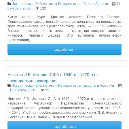
Историческая библиотека
»
История стран Азии и Африки
31-
07-2026, 20:28
132
Хитти Филип Хури. Краткая история Ближнего Востока.
Формирование самого нестабильного региона мира на перекрестке
трех континентов М.: Центрполиграф, 2026. — 306 с. Ближний
Восток — это не просто точка на карте, где сегодня сходятся
интересы мировых держав. Это колыбель человеческой
цивилизации,...
подробнее »
Никитин Л.В. История США в 1940-е - 1970-е гг.:
электоральное измерение
Историческая библиотека
»
История стран Европы и Америки
31-07-2026, 20:16
99
Никитин Л.В. История США в 1940-е - 1970-е гг.: электоральное
измерение Челябинск: Издательство Южно-Уральского
государственного гуманитарно-педагогического университета, 2025.
— 254 с. Учебное пособие доктора исторических наук Л. В. Никитина
«История США в 1940-е – 1970-е гг.: электоральное...
подробнее »