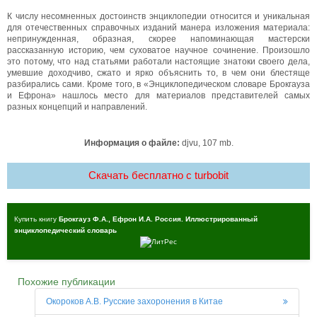
К числу несомненных достоинств энциклопедии относится и уникальная
для отечественных справочных изданий манера изложения материала:
непринужденная, образная, скорее напоминающая мастерски
рассказанную историю, чем суховатое научное сочинение. Произошло
это потому, что над статьями работали настоящие знатоки своего дела,
умевшие доходчиво, сжато и ярко объяснить то, в чем они блестяще
разбирались сами. Кроме того, в «Энциклопедическом словаре Брокгауза
и Ефрона» нашлось место для материалов представителей самых
разных концепций и направлений.
Информация о файле:
djvu, 107 mb.
Скачать бесплатно c turbobit
Купить книгу
Брокгауз Ф.А., Ефрон И.А. Россия. Иллюстрированный
энциклопедический словарь
Похожие публикации
Окороков А.В. Русские захоронения в Китае