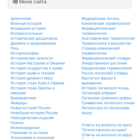
Меню сайта
Археология
Медицинская латынь
Военная история
Клиническая терминология
Всемирная история
Фармацевтическая
Вспомогательные
терминология
исторические дисциплины
Анатомическая терминология
Древняя и средневековая
Терминология в акушерстве
Русь
Словарь клинической
Историография
терминологии
Исторические личности
Фармацевтический словарь
История Австралии и Океании
Лекарственные растения
История государства и права
Юридическая терминология
История науки и техники
Русско-латинский словарь
История древнего мира
Крылатые фразы и
История стран Азии и Африки
выражения
История стран Европы и
История латинского языка
Америки
Латинский алфавит
Краеведениеи
Латинские (римские) цифры
Мемуары
Грамматика латинского языка
Новая история России
Литература по латинскому
Новейшая история России
языку
Периодические издания
Разное
Ответы на вопросы по курсу
Религиоведение
"Отечественная история"
Учебники по истории
Ответы на вопросы по курсу
Этнография и этнология