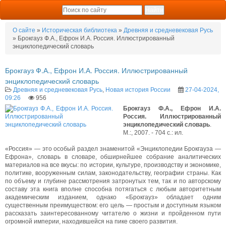
О сайте
»
Историческая библиотека
»
Древняя и средневековая Русь
» Брокгауз Ф.А., Ефрон И.А. Россия. Иллюстрированный
энциклопедический словарь
Брокгауз Ф.А., Ефрон И.А. Россия. Иллюстрированный
энциклопедический словарь
Древняя и средневековая Русь
,
Новая история России
27-04-2024,
09:26
956
Брокгауз Ф.А., Ефрон И.А.
Россия. Иллюстрированный
энциклопедический словарь
.
М.:, 2007. - 704 с.: ил.
«Россия» — это особый раздел знаменитой «Энциклопедии Брокгауза —
Ефрона», словарь в словаре, обширнейшее собрание аналитических
материалов на все вкусы: по истории, культуре, производству и экономике,
политике, вооруженным силам, законодательству, географии страны. Как
по объему и глубине рассмотрения затронутых тем, так и по авторскому
составу эта книга вполне способна потягаться с любым авторитетным
академическим изданием, однако «Брокгауз» обладает одним
существенным преимуществом: его цель — простым и доступным языком
рассказать заинтересованному читателю о жизни и пройденном пути
огромной империи, находившейся на пике своего развития.