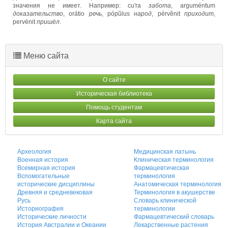
значения не имеет. Например: cu'ra
забота
, arguméntum
доказательство
, orátio
речь
, pópŭlus
народ
, pérvĕnit
приходит
,
pervēnit
пришёл
.
Меню сайта
О сайте
Историческая библиотека
Помощь студентам
Карта сайта
Археология
Медицинская латынь
Военная история
Клиническая терминология
Всемирная история
Фармацевтическая
Вспомогательные
терминология
исторические дисциплины
Анатомическая терминология
Древняя и средневековая
Терминология в акушерстве
Русь
Словарь клинической
Историография
терминологии
Исторические личности
Фармацевтический словарь
История Австралии и Океании
Лекарственные растения