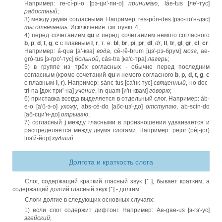
Например: re-cí-pi-o [рэ-ци'-пи-о]
принимаю
, láe-tus [ле'-тус]
радостный
;
3) между двумя согласными. Например: res-pón-des [рэс-по'н-дэс]
ты отвечаешь
. Исключение: см. пункт 4;
4) перед сочетанием
qu
и перед сочетанием немого согласного
b
,
p
,
d
,
t
,
g
,
c
с плавным
l
,
r
, т. е.
bl
,
br
,
pi
,
pr
,
dl
,
dr
,
tl
,
tr
,
gl
,
gr
,
cl
,
cr
.
Например: á-qua [а'-ква]
вода
, cé-rĕ-brum [цэ'-рэ-брум]
мозг
, ae-
gró-tus [э-гро'-тус]
больной
, cás-tra [ка'с-тра]
лагерь
;
5) в группе из трёх согласных - обычно перед последним
согласным (кроме сочетаний
qu
и немого согласного
b
,
p
,
d
,
t
,
g
,
c
с плавным
l
,
r
). Например: sánc-tus [са'нк-тус]
священный
, но doc-
trí-na [док-три'-на]
учение
, ín-quam [и'н-квам]
говорю
;
6) приставка всегда выделяется в отдельный слог. Например: áb-
e-o [а'б-э-о]
ухожу
, abs-cé-do [абс-цэ'-до]
отступаю
, ab-scín-do
[аб-сци'н-до]
отрываю
;
7) согласный
j
между гласными в произношении удваивается и
распределяется между двумя слогами. Например: pejor (péj-jor)
[пэ'й-йор]
худший
.
Долгота и краткость слога
Слог, содержащий краткий гласный звук [ ̆ ], бывает кратким, а
содержащий долгий гласный звук [ ̄ ] - долгим.
Слоги долгие в следующих основных случаях:
1) если слог содержит дифтонг. Например: Ae-gae-us [э-гэ'-ус]
эгейский
;