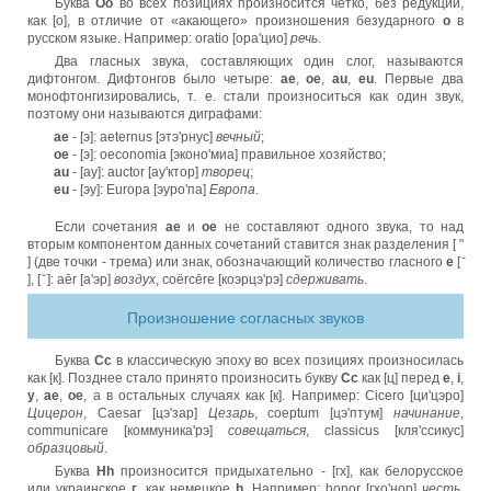
Буква
Оо
во всех позициях произносится четко, без редукции,
как [o], в отличие от «акающего» произношения безударного
о
в
русском языке. Например: oratio [ора'цио]
речь
.
Два гласных звука, составляющих один слог, называются
дифтонгом. Дифтонгов было четыре:
ae
,
oe
,
au
,
eu
. Первые два
монофтонгизировались, т. е. стали произноситься как один звук,
поэтому они называются диграфами:
ae
- [э]: aeternus [этэ'рнус]
вечный
;
oe
- [э]: oeconomia [эконо'миа] правильное хозяйство;
au
- [ау]: auctor [ау'ктор]
творец
;
eu
- [эу]: Europa [эуро'па]
Европа
.
Если сочетания
ae
и
oe
не составляют одного звука, то над
вторым компонентом данных сочетаний ставится знак разделения [ "
] (две точки - трема) или знак, обозначающий количество гласного
е
[ ̄
], [ ̆ ]: aēr [а'эр]
воздух
, coёrcēre [коэрцэ'рэ]
сдерживать
.
Произношение согласных звуков
Буква
Cc
в классическую эпоху во всех позициях произносилась
как [к]. Позднее стало принято произносить букву
Cc
как [ц] перед
e
,
i
,
y
,
ae
,
oe
, а в остальных случаях как [к]. Например: Cicero [ци'цэро]
Цицерон
, Caesar [цэ'зар]
Цезарь
, coeptum [цэ'птум]
начинание
,
communicare [коммуника'рэ]
совещаться
, classicus [кля'ссикус]
образцовый
.
Буква
Hh
произносится придыхательно - [гх], как белорусское
или украинское
г
, как немецкое
h
. Например: honor [гхо'нор]
честь
,