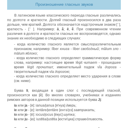
Произношение гласных звуков
В латинском языке классического периода гласные различались
по долготе и краткости. Долгий гласный произносился в два раза
дольше, чем краткий. Долгота обозначается надстрочным знаком [ ̄ ],
краткость - [ ̆ ]. Например:
ā
,
ă
;
ē
,
ĕ
. При современном чтении
различия в долготе и краткости гласных не воспроизводятся, однако
знание их необходимо в следующих случаях:
- когда количество гласного является смыслоразличительным
признаком, например: lĭber
книга
- līber
свободный
; mălum
зло
-
mālum
яблоко
;
- когда количество гласного определяет грамматическую форму
слова, например: настоящее время lĕgit
читает
- прошедшее
время lēgit
прочитал
; именительный падеж vĭa
дорога
-
творительный падеж vīa
дорогою
;
- когда количество гласного определяет место ударения в слове
(см. ниже).
Буква
Ii
, входящая в один слог с последующей гласной,
произносится как [й]. Во многих словарях, учебниках и изданиях
римских авторов в данной позиции используется буква
Jj
:
ia
или
ja
- [я]: ianua/janua [я'нуа]
дверь
;
ie
или
je
- [е]: ientāre/jentāre [ента'рэ]
завтракать
;
io
или
jo
- [ё]: iocus/jocus [ёкус]
шутка
;
iu
или
ju
- [ю]: iustitia/justitia [юсти'циа]
справедливость
.