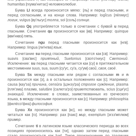
humanitas [гхума'нитас]
человеколюбие
.
Буква
Ll
всегда произносится мягко: [ль] и перед гласными, и
перед согласными, и на конце слова. Например: logĭcus [лёгикус]
логик
, vulgus [ву'льгус]
толпа
, sol [соль]
солнце
.
Буква
Qq
употребляется только в сочетании с буквой
u
перед
гласными. Сочетание
qu
произносится как [кв]. Например: quinque
[кви'нквэ]
пять
.
Сочетание
ngu
перед гласными произносится как [нгв].
Например: lingua [ли'нгва]
язык
.
Сочетание
su
перед гласными произносится как [св]. Например:
suavis [сва'вис]
приятный
, Suetonius [свэто'ниус]
Светоний
.
Исключение:
su
перед гласными читается как [су] в притяжательном
местоимении suus, sua, suum [су'ус, су'а, су'ум]
свой
,
своя
,
своё
.
Буква
Ss
между гласными или рядом с согласными
m
и
n
произносится как [з], а в остальных положениях как [с]. Например:
causa [кау'за]
причина
, censūra [цэнзу'ра]
строгое суждение
, plasma
[пля'зма]
плазма
, salutāre [салюта'рэ]
приветствовать
, scius [сци'ус]
знающий
. Исключение: в словах, заимствованных из греческого
языка,
s
между гласными произносится как [с]. Например: philosophia
[филёсо'фиа]
философия
.
Буква
Xx
произносится как [кс], но между гласными может
читаться как [гз]. Например: pax [пакс]
мир
, exemplum [эгзэ'мплюм]
пример
.
Сочетание
ti
в латинском языке классического периода во всех
позициях произносилось как [ти], однако затем перед гласными
стало произноситься как [ци]. Такое произношение по традиции