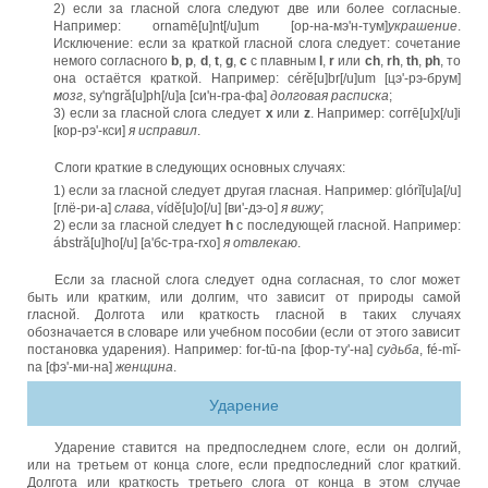
2) если за гласной слога следуют две или более согласные.
Например: ornamē[u]nt[/u]um [ор-на-мэ'н-тум]
украшение
.
Исключение: если за краткой гласной слога следует: сочетание
немого согласного
b
,
p
,
d
,
t
,
g
,
c
с плавным
l
,
r
или
ch
,
rh
,
th
,
ph
, то
она остаётся краткой. Например: cérĕ[u]br[/u]um [цэ'-рэ-брум]
мозг
, sy'ngră[u]ph[/u]a [си'н-гра-фа]
долговая расписка
;
3) если за гласной слога следует
x
или
z
. Например: corrē[u]x[/u]i
[кор-рэ'-кси]
я исправил
.
Слоги краткие в следующих основных случаях:
1) если за гласной следует другая гласная. Например: glórĭ[u]a[/u]
[глё-ри-а]
слава
, vídĕ[u]o[/u] [ви'-дэ-о]
я вижу
;
2) если за гласной следует
h
с последующей гласной. Например:
ábstră[u]ho[/u] [а'бс-тра-гхо]
я отвлекаю
.
Если за гласной слога следует одна согласная, то слог может
быть или кратким, или долгим, что зависит от природы самой
гласной. Долгота или краткость гласной в таких случаях
обозначается в словаре или учебном пособии (если от этого зависит
постановка ударения). Например: for-tū-na [фор-ту'-на]
судьба
, fé-mĭ-
na [фэ'-ми-на]
женщина
.
Ударение
Ударение ставится на предпоследнем слоге, если он долгий,
или на третьем от конца слоге, если предпоследний слог краткий.
Долгота или краткость третьего слога от конца в этом случае