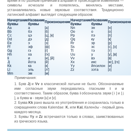
время и по разным причинам в алфавите происходили изменения —
символы исчезали и появлялись, менялись местами,
устанавливались новые звуковые соответствия. Традиционно
латинский алфавит выглядит следующим образом:
Начертание
Название
Начертание
Название
Произношение
Произношен
буквы
буквы
буквы
буквы
Aa
a
[а]
Nn
эн
[н]
Bb
бэ
[б]
Oo
о
[о]
Cc
цэ
[ц], [к]
Pp
пэ
[п]
Dd
дэ
[д]
Qq
ку
[к]
Ee
э
[э]
Rr
эр
[р]
Ff
эф
[ф]
Ss
эс
[с], [з]
Gg
гэ
[г]
Tt
тэ
[т]
Hh
ха
[гх]
Uu
у
[у], [в]
Ii
и
[и], [й]
Vv
вэ
[в]
Jj
йота
[й]
Xx
икс
[кс], [гз]
Kk
ка
[к]
Yy
йпсилон
[и]
Ll
эль
[л']
Zz
зэта
[з]
Mm
эм
[м]
Примечания:
1. Букв
Jj
и
Vv
в классической латыни не было. Обозначаемые
ими согласные звуки передавались гласными
i
и
u
соответственно. Таким образом, буква
i
обозначала звуки [ i ] и [ j
], а буква
u
- звуки [u] и [v].
2. Буква
Kk
рано вышла из употребления и сохранилась только в
сокращениях слова Kalendae:
K.
или
Kal.
Календы
- первый день
каждого месяца.
3. Буквы
Yy
и
Zz
встречаются только в словах, заимствованных
из греческого языка.