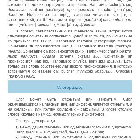
сохраняется до сих пор в учебной практике. Например: actio [а'кцио]
действие
, spatium [спа'циум]
пространство
, donatio [дона'цио]
дарение
. Исключение:
ti
перед гласными читается как [ти] в
сочетаниях
sti
,
xti
,
tti
. Например: digestio [дигэ'стио]
распределение
,
mixtio [ми'кстио]
смешение
, Attius [а'ттиус]
Аттий
.
В словах, заимствованных из греческого языка, встречаются
следующие сочетания согласных с буквой
h
:
rh
,
th
,
ch
,
ph
. Сочетание
rh
произносится как [р]. Например: rhetorĭca [рэто'рика]
риторика
.
Сочетание
th
произносится как [т]. Например: theātrum [тэа'трум]
театр
. Сочетание
ch
произносится как [х]. Например: charta [ха'рта]
лист папируса, бумага
, schema [схэ'ма]
вид
. Сочетание
ph
произносится как [ф]. Например: physĭca [фи'сика]
физика
. Есть
только два слова собственно латинского происхождения, в которых
встречается сочетание
ch
: pulcher [пу'льхэр]
красивый
, Gracchus
[гра'кхус]
Гракх
.
Слогораздел
Слог может быть открытым или закрытым. Слог,
оканчивающийся на гласный звук или дифтонг, является открытым, а
на согласный или группу согласных - закрытым. В слове столько
слогов, сколько в нем одиночных гласных и дифтонгов.
Слогораздел проходит:
1) между двумя гласными или одиночным гласным и дифтонгом.
Например: su'-us [су'-ус]
свой
, dé-ae [дэ'-э]
богини
;
2) между гласным или дифтонгом и одиночным согласным.