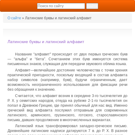
О сайте
» Латинские буквы и латинский алфавит
Латинские буквы и латинский алфавит
Название “алфавит" происходит от двух первых греческих букв
— “альфа” и “бета”. Сочетанием этих букв именуется система
письменных знаков, служащая для передачи звукового облика языка.
Алфавит—величайшее достояние человечества с точки зрения
практической пригодности, поскольку входящий в состав алфавита
набор символов (например, букв), будучи ограниченным, дает
возможность неограниченного использования для фиксации речи
без обращения к значению.
Считается, что алфавит возник в середине 3-го тысячелетия до
Р. X. у семитских народов, откуда на рубеже 2-1-го тысячелетия он
попал в Древнюю Грецию, где принял обычный для нас вид. Именно
греческий вид алфавита послужил отправным для современных
латинского, армянского, грузинского, готского, старославянского
письма, давших продолжение в многочисленных вариантах.
Латинский язык трансформировал западно-греческое письмо.
Древнейшие латинские надписи датируются 7 в. до Р. X. В разное