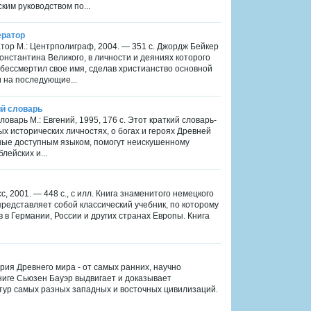
ким руководством по...
ератор
тор М.: Центрполиграф, 2004. — 351 с. Джордж Бейкер
нстантина Великого, в личности и деяниях которого
бессмертил свое имя, сделав христианство основной
 на последующие...
ий словарь
ловарь М.: Евгений, 1995, 176 с. Этот краткий словарь-
х исторических личностях, о богах и героях Древней
нные доступным языком, помогут неискушенному
ейских и...
, 2001. — 448 с., с илл. Книга знаменитого немецкого
представляет собой классический учебник, по которому
 в Германии, России и других странах Европы. Книга
тория Древнего мира - от самых ранних, научно
ниге Сьюзен Бауэр выдвигает и доказывает
ур самых разных западных и восточных цивилизаций.