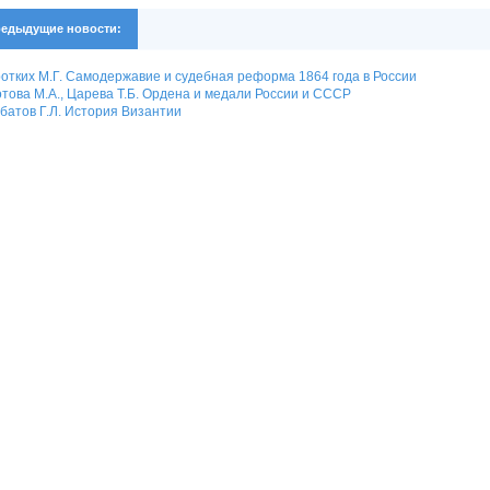
едыдущие новости:
отких М.Г. Самодержавие и судебная реформа 1864 года в России
това М.А., Царева Т.Б. Ордена и медали России и СССР
батов Г.Л. История Византии