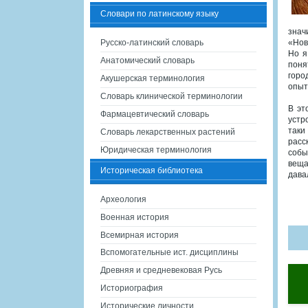
Словари по латинскому языку
знач
Русско-латинский словарь
«Нов
Но я
Анатомический словарь
поня
горо
Акушерская терминология
опыт
Словарь клинической терминологии
В эт
Фармацевтический словарь
устр
таки
Словарь лекарственных растений
расс
Юридическая терминология
собы
веща
Историческая библиотека
дава
Археология
Военная история
Всемирная история
Вспомогательные ист. дисциплины
Древняя и средневековая Русь
Историография
Исторические личности