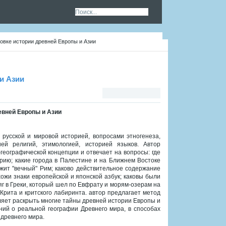
овке истории древней Европы и Азии
и Азии
евней Европы и Азии
 русской и мировой историей, вопросами этногенеза,
ией религий, этимологией, историей языков. Автор
географической концепции и отвечает на вопросы: где
ию; какие города в Палестине и на Ближнем Востоке
жит "вечный" Рим; каково действительное содержание
хожи знаки европейской и японской азбук; каковы были
яг в Греки, который шел по Евфрату и морям-озерам на
Крита и критского лабиринта. автор предлагает метод
ляет раскрыть многие тайны древней истории Европы и
ний о реальной географии Древнего мира, в способах
древнего мира.