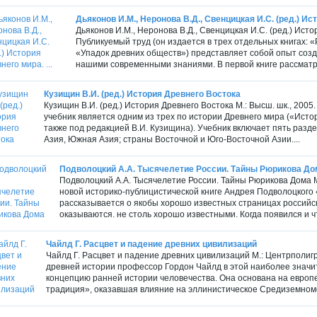
Дьяконов И.М., Неронова В.Д., Свенцицкая И.С. (ред.) Ист
Дьяконов И.М., Неронова В.Д., Свенцицкая И.С. (ред.) Исто
Публикуемый труд (он издается в трех отдельных книгах: 
«Упадок древних обществ») представляет собой опыт созда
нашими современными знаниями. В первой книге рассматр
Кузищин В.И. (ред.) История Древнего Востока
Кузищин В.И. (ред.) История Древнего Востока М.: Высш. шк., 2005.
учебник является одним из трех по истории Древнего мира («Ист
также под редакцией В.И. Кузищина). Учебник включает пять разд
Азия, Южная Азия; страны Восточной и Юго-Восточной Азии....
Подволоцкий А.А. Тысячелетие России. Тайны Рюрикова До
Подволоцкий А.А. Тысячелетие России. Тайны Рюрикова Дома М.: 
новой историко-публицистической книге Андрея Подволоцкого
рассказывается о якобы хорошо известных страницах российск
оказываются. не столь хорошо известными. Когда появился и чт
Чайлд Г. Расцвет и падение древних цивилизаций
Чайлд Г. Расцвет и падение древних цивилизаций М.: Центрполигра
древней истории профессор Гордон Чайлд в этой наиболее значи
концепцию ранней истории человечества. Она основана на европе
традиция», оказавшая влияние на эллинистическое Средиземномор