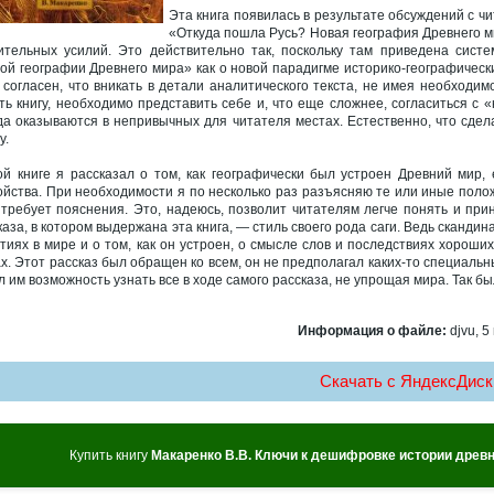
Эта книга появилась в результате обсуждений с 
«Откуда пошла Русь? Новая география Древнего ми
ительных усилий. Это действительно так, поскольку там приведена систе
ой географии Древнего мира» как о новой парадигме историко-географическ
 согласен, что вникать в детали аналитического текста, не имея необходимо
ть книгу, необходимо представить себе и, что еще сложнее, согласиться с 
да оказываются в непривычных для читателя местах. Естественно, что сдел
у.
ой книге я рассказал о том, как географически был устроен Древний мир, 
ойства. При необходимости я по несколько раз разъясняю те или иные полож
 требует пояснения. Это, надеюсь, позволит читателям легче понять и при
каза, в котором выдержана эта книга, — стиль своего рода саги. Ведь сканди
тиях в мире и о том, как он устроен, о смысле слов и последствиях хороших
х. Этот рассказ был обращен ко всем, он не предполагал каких-то специальны
л им возможность узнать все в ходе самого рассказа, не упрощая мира. Так был
Информация о файле:
djvu, 5
Скачать c ЯндексДиск
Купить книгу
Макаренко В.В. Ключи к дешифровке истории древн