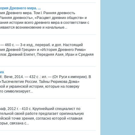
ория Древнего мира. ...
рия Древнего мира. Том I. Ранняя древность
«Ранняя древность», «Расцвет древних обществ» и
ния истории всего древнего мира в соответствии с
иваются возникновение и начальные...
 — 460 с. — 3-е изд., перераб. и доп. Настоящий
ория Древней Греции» и «История Древнего Рима»
елов: Древний Египет, Передняя Азия, Иран и Средняя
ма
Вече, 2014. — 432 с .: ил. — (От Руси к империи). В
 «Тысячелетие России. Тайны Рюрикова Дома»
ой и украинской истории, которые на поверку
о символизирует...
ф, 2012 г. - 410 с. Крупнейший специалист по
тельной своей работе предлагает оригинальную
йской точке зрения, согласно которой «главная
ье, связана с...