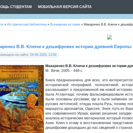
ОЩЬ СТУДЕНТАМ
МОБИЛЬНАЯ ВЕРСИЯ САЙТА
йте
»
Историческая библиотека
»
Всемирная история
» Макаренко В.В. Ключи к дешифр
аренко В.В. Ключи к дешифровке истории древней Европы 
азмещено на сайте:
29-05-2026, 13:59
Макаренко В.В. Ключи к дешифровке истории др
М.: Вече, 2005. - 448 с.
Книга предназначена для всех, кто интересуется
исторической географией, геополитикой, истор
рассказывает о предложенной им новой историко-
была Атлантида; почему фальсифицировали истор
были основаны русскими; где в пыли забвения ле
русских летописей; откуда пошла Русь; почему по
маршруты аргонавтов, Одиссея, Энея; путь из Вар
юге современного Ирака; каково решение загадки 
анализа исторических материалов, который позво
Азии. Ключ к этому в восстановлении представле
дешифровки дошедших до нас сведений о странах 