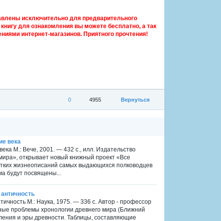
авлены исключительно для предварительного
книгу для ознакомления вы можете бесплатно, а так
ниями интернет-магазинов. Приятного прочтения!
0
4955
Вернуться
ие века
ка М.: Вече, 2001. — 432 с., илл. Издательство
 мира», открывает новый книжный проект «Все
ратких жизнеописаний самых выдающихся полководцев
ма будут посвящены...
 античность
ичность М.: Наука, 1975. — 336 с. Автор - профессор
вные проблемы хронологии древнего мира (Ближний
сления и эры древности. Таблицы, составляющие