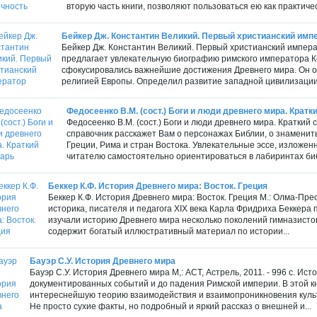
вторую часть книги, позволяют пользоваться ею как практичес
Бейкер Дж. Константин Великий. Первый христианский имп
Бейкер Дж. Константин Великий. Первый христианский импера
предлагает увлекательную биографию римского императора Ко
сфокусировались важнейшие достижения Древнего мира. Он о
религией Европы. Определил развитие западной цивилизации
Федосеенко В.М. (сост.) Боги и люди древнего мира. Кратк
Федосеенко В.М. (сост.) Боги и люди древнего мира. Краткий с
справочник расскажет Вам о персонажах Библии, о знамениты
Греции, Рима и стран Востока. Увлекательные эссе, изложе
читателю самостоятельно ориентироваться в лабиринтах библ
Беккер К.Ф. История Древнего мира: Восток. Греция
Беккер К.Ф. История Древнего мира: Восток. Греция М.: Олма-Пресс
историка, писателя и педагога XIX века Карла Фридриха Беккера 
изучали историю Древнего мира несколько поколений гимназистов
содержит богатый иллюстративный материал по истории...
Бауэр С.У. История Древнего мира
Бауэр С.У. История Древнего мира М,: АСТ, Астрель, 2011. - 996 с. Ис
документированных событий и до падения Римской империи. В этой к
интереснейшую теорию взаимодействия и взаимопроникновения культ
Не просто сухие факты, но подробный и яркий рассказ о внешней и...