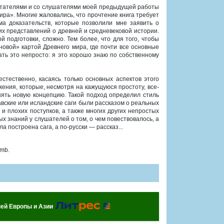
читателями и со слушателями моей предыдущей работы
ра». Многие жаловались, что прочтение книга требует
ма доказательств, которые позволили мне заявить о
их представлений о древней и средневековой истории.
й подготовки, сложно. Тем более, что для того, чтобы
«новой» картой Древнего мира, где почти все основные
ать это непросто: я это хорошо знаю по собственному
естественно, касаясь только основных аспектов этого
ения, которые, несмотря на кажущуюся простоту, все-
нять новую концепцию. Такой подход определил стиль
навские или исландские саги были рассказом о реальных
 и плохих поступков, а также многих других непростых
х знаний у слушателей о том, о чем повествовалось, а
а построена сага, а по-русски — рассказ...
 mb.
ей Европы и Азии