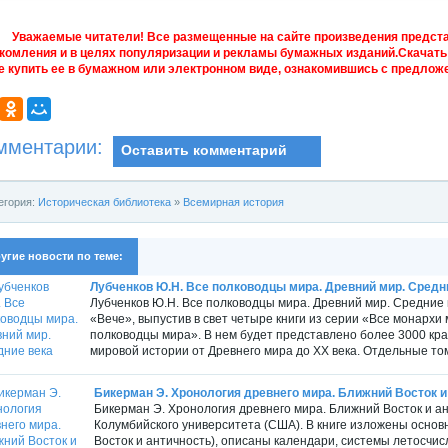
Уважаемые читатели! Все размещенные на сайте произведения предст
комления и в целях популяризации и рекламы бумажных изданий.Скачать 
е купить ее в бумажном или электронном виде, ознакомившись с предложе
мментарии:
Оставить комментарий
егория:
Историческая библиотека
»
Всемирная история
угие новости по теме:
Лубченков Ю.Н. Все полководцы мира. Древний мир. Средн
Лубченков Ю.Н. Все полководцы мира. Древний мир. Средние ве
«Вече», выпустив в свет четыре книги из серии «Все монархи
полководцы мира». В нем будет представлено более 3000 к
мировой истории от Древнего мира до XX века. Отдельные то
Бикерман Э. Хронология древнего мира. Ближний Восток и
Бикерман Э. Хронология древнего мира. Ближний Восток и ант
Колумбийского университета (США). В книге изложены осно
Восток и античность), описаны календари, системы летосчи