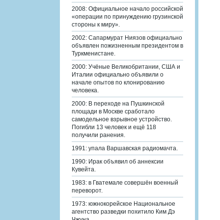
2008: Официальное начало российской
«операции по принуждению грузинской
стороны к миру».
2002: Сапармурат Ниязов официально
объявлен пожизненным президентом в
Туркменистане.
2000: Учёные Великобритании, США и
Италии официально объявили о
начале опытов по клонированию
человека.
2000: В переходе на Пушкинской
площади в Москве сработало
самодельное взрывное устройство.
Погибли 13 человек и ещё 118
получили ранения.
1991: упала Варшавская радиомачта.
1990: Ирак объявил об аннексии
Кувейта.
1983: в Гватемале совершён военный
переворот.
1973: южнокорейское Национальное
агентство разведки похитило Ким Дэ
Чжуна.