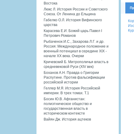
Востока
Пр
Люкс Л. История России и Советского
Союза. От Ленина до Ельцина
Габелко О.Л. История Вифинского
Кор
царства
Изо
Кур
Карасева Е.И. Божий царь Павел I
Петрович Романов
Рыбаченок И.С., Захарова Л.Г. и др.
Россия: Международное положение и
военный потенциал в середине XIX -
начале XX века. Очерки
Кричевский Б. Митрополичья власть в
средневековой Руси (XIV век)
Боханов А.Н. Правда о Григории
Распутине. Против фальсификации
российской истории
Геллер М.Я. История Российской
империи. В трех томах. Т.1
Босин Ю.В. Афганистан:
полиэтническое общество и
государственная власть в
историческом контексте
Вайян Дж. История ацтеков