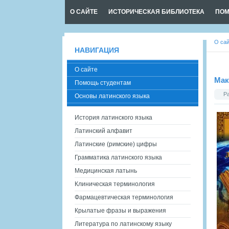
О САЙТЕ
ИСТОРИЧЕСКАЯ БИБЛИОТЕКА
ПОМ
О са
НАВИГАЦИЯ
О сайте
Мак
Помощь студентам
Р
Основы латинского языка
История латинского языка
Латинский алфавит
Латинские (римские) цифры
Грамматика латинского языка
Медицинская латынь
Клиническая терминология
Фармацевтическая терминология
Крылатые фразы и выражения
Литература по латинскому языку