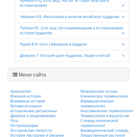
Мункуев Н.Ц. (отв. ред.). Китай: история, культура и
историография
Чебунин А.В. Философия и религия китайского буддизма
Пубаев Р.Е. (отв. ред.) Источниковедение и историография
истории буддизма. ...
Рудой В.И. (сост.) Введение в буддизм
Дюмулен Г. История дзэн-буддизма. Индия и Китай
Меню сайта
Археология
Медицинская латынь
Военная история
Клиническая терминология
Всемирная история
Фармацевтическая
Вспомогательные
терминология
исторические дисциплины
Анатомическая терминология
Древняя и средневековая
Терминология в акушерстве
Русь
Словарь клинической
Историография
терминологии
Исторические личности
Фармацевтический словарь
История Австралии и Океании
Лекарственные растения