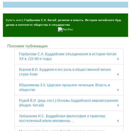
Купить книгу
Горбунова С.А. Китай: религия и власть. История китайского буд­
дизма в контексте общества и государства
Похожие публикации
Горбунова С.А. Буддийские объединения в истории Китая
XX в. (10-90-е годы)
Корнев В.И. Буддизм и его роль в общественной жизни
стран Азии
Ибрагимова З.Х. Царское прошлое чеченцев. Власть и
общество
Рудой В.И. (ред.-сост.) Основы буддийского мировоззрения
(Индия. Китай)
Урбанаева И.С. Буддийская философия и практика:
постеленный и/или мгновенны ...