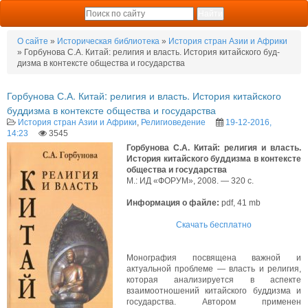
О сайте
»
Историческая библиотека
»
История стран Азии и Африки
» Горбунова С.А. Китай: религия и власть. История китайского буд­
дизма в контексте общества и государства
Горбунова С.А. Китай: религия и власть. История китайского
буд­дизма в контексте общества и государства
История стран Азии и Африки
,
Религиоведение
19-12-2016,
14:23
3545
Горбунова С.А. Китай: религия и власть.
История китайского буд­дизма в контексте
общества и государства
М.: ИД «ФОРУМ», 2008. — 320 с.
Информация о файле:
pdf, 41 mb
Скачать бесплатно
Монография посвящена важной и
актуальной проблеме — власть и религия,
которая анализируется в аспекте
взаимоотношений китайского буддизма и
государства. Автором применен