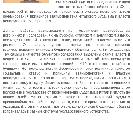
комплексный подход к исследованию сангхи
в контексте китайского общества в XX —
начале XXI в. Его предваряет исторический экскурс, поскольку истоки
формирования принципов взаимодействия китайского буддизма и власти
обнаруживаются в прошлом.
Данная работа, базирующаяся на тематически разнообразных
источниках и исследованиях на русском, китайском и английском языках,
посвящена важной в научном плане, актуальной проблеме: власть и
религия. Она анализируется автором на частном примере
взаимоотношений китайской буддийской общины (сангхи) и государства.
Тем самым в качестве объектов исследования выделены сангха, власть и
общество в XX — начале XXI вв. Основная часть этой книги посвящена
эволюции политики в области религий в КНР в контексте китайского
буддизма. Но поскольку истоки формирования этой религии, а также ее
социальный статус и принципы взаимодействия с властью
обнаруживаются в прошлом, автор счел необходимым обратиться к
историческому экскурсу. Иными словами, отобразить главные тенденции в
жизни сангхи в разные исторические периоды, проанализировать ее
положение в государстве от проникновения буддизма в Китай и вплоть до
наших дней. Автор стремится показать, как китайский буддизм
приспосабливался к обществу и власти, и в то же время, какое влияние он
оказывал. В этой книге речь идет о том, как китайская буддийская община
встраивалась в разные системы государственного устройства.
,