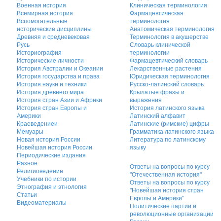
Военная история
Клиническая терминология
Всемирная история
Фармацевтическая
Вспомогательные
терминология
исторические дисциплины
Анатомическая терминология
Древняя и средневековая
Терминология в акушерстве
Русь
Словарь клинической
Историография
терминологии
Исторические личности
Фармацевтический словарь
История Австралии и Океании
Лекарственные растения
История государства и права
Юридическая терминология
История науки и техники
Русско-латинский словарь
История древнего мира
Крылатые фразы и
История стран Азии и Африки
выражения
История стран Европы и
История латинского языка
Америки
Латинский алфавит
Краеведениеи
Латинские (римские) цифры
Мемуары
Грамматика латинского языка
Новая история России
Литература по латинскому
Новейшая история России
языку
Периодические издания
Разное
Ответы на вопросы по курсу
Религиоведение
"Отечественная история"
Учебники по истории
Ответы на вопросы по курсу
Этнография и этнология
"Новейшая история стран
Статьи
Европы и Америки"
Видеоматериалы
Политические партии и
революционные организации