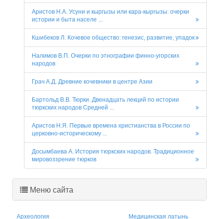
Аристов Н.А. Усуни и кыргызы или кара-кыргызы: oчерки
истории и быта населе ...
Кшибеков Л. Кочевое общество: генезис, развитие, упадок
Налимов В.П. Очерки по этнографии финно-угорских
народов
Грач А.Д. Древние кочевники в центре Азии
Бартольд В.В. Тюрки. Двенадцать лекций по истории
тюркских народов Средней ...
Аристов Н.Я. Первые времена христианства в России по
церковно-историческому ...
Досымбаева А. История тюркских народов. Традиционное
мировоззрение тюрков
Меню сайта
Археология
Медицинская латынь