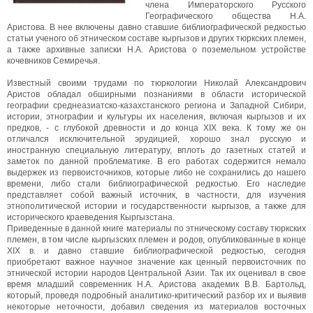
члена Императорского Русского
Географического общества Н.А.
Аристова. В нее включены давно ставшие библиографической редкостью
статьи ученого об этническом составе кыргызов и других тюркских племен,
а также архивные записки Н.А. Аристова о поземельном устройстве
кочевников Семиречья.
Известный своими трудами по тюркологии Николай Александрович
Аристов обладал обширными познаниями в области исторической
географии среднеазиатско-казахстанского региона и Западной Сибири,
истории, этнографии и культуры их населения, включая кыргызов и их
предков, - с глубокой древности и до конца XIX века. К тому же он
отличался исключительной эрудицией, хорошо знал русскую и
иностранную специальную литературу, вплоть до газетных статей и
заметок по данной проблематике. В его работах содержится немало
выдержек из первоисточников, которые либо не сохранились до нашего
времени, либо стали библиографической редкостью. Его наследие
представляет собой важный источник, в частности, для изучения
этнополитической истории и государственности кыргызов, а также для
исторического краеведения Кыргызстана.
Приведенные в данной книге материалы по этническому составу тюркских
племен, в том числе кыргызских племен и родов, опубликованные в конце
XIX в. и давно ставшие библиографической редкостью, сегодня
приобретают важное научное значение как ценный первоисточник по
этнической истории народов Центральной Азии. Так их оценивал в свое
время младший современник Н.А. Аристова академик В.В. Бартольд,
который, проведя подробный аналитико-критический разбор их и выявив
некоторые неточности, добавил сведения из материалов восточных