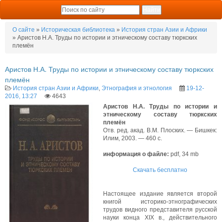
О сайте
»
Историческая библиотека
»
История стран Азии и Африки
» Аристов Н.А. Труды по истории и этническому составу тюркских
племён
Аристов Н.А. Труды по истории и этническому составу тюркских
племён
История стран Азии и Африки
,
Этнография и этнология
19-12-
2016, 13:27
4643
Аристов Н.А. Труды по истории и
этническому составу тюркских
племён
Отв. ред. акад. В.М. Плоских. — Бишкек:
Илим, 2003. — 460 с.
информация о файле:
pdf, 34 mb
Скачать бесплатно
Настоящее издание является второй
книгой историко-этнографических
трудов видного представителя русской
науки конца XIX в., действительного