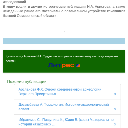
исследований.
В книгу вошли и другие исторические публикации Н.А. Аристова, а также
неизданные ранее его материалы о поземельном устройстве кочевников
бывшей Семиреченской области.
,
Купить книгу
Аристов Н.А. Труды по истории и этническому составу тюркских
племён
Похожие публикации
Арсланова Ф.Х. Очерки средневековой археологии
Верхнего Прииртышья
Досымбаева А. Тюркология. Историко-археологический
аспект
Ибрагимов С., Пищулина К., Юдин В. (сост.) Материалы по
истории казахских х ...