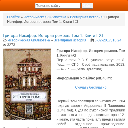
О сайте
»
Историческая библиотека
»
Всемирная история
» Григора
Никифор. История ромеев. Том 1. Книги I-XI
Григора Никифор. История ромеев. Том 1. Книги I-XI
Историческая библиотека
»
Всемирная история
5-02-2017, 10:24
3273
Григора Никифор. История ромеев. Том
1. Книги I-XI
Пер. с греч. Р. В. Яшунского, вступ. ст. Л.
Герд. — СПб.: Своё издательство, 2013.
— 477 с. — (Seria Byzantina).
Информация о файле:
pdf, 40 mb
Скачать бесплатно
Первый том посвящен событиям от 1204
года до смерти Андроника III Палеолога
(1341 год). Судя по рукописной традиции
памятника и по предисловию автора к 12-
й книге, эта часть поначалу представляла
собой отдельное произведение.