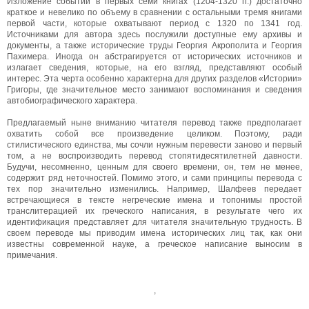
Изложение событий в первых семи книгах (1204-1320 гг.) достаточно
краткое и невелико по объему в сравнении с остальными тремя книгами
первой части, которые охватывают период с 1320 по 1341 год.
Источниками для автора здесь послужили доступные ему архивы и
документы, а также исторические труды Георгия Акрополита и Георгия
Пахимера. Иногда он абстрагируется от исторических источников и
излагает сведения, которые, на его взгляд, представляют особый
интерес. Эта черта особенно характерна для других разделов «Истории»
Григоры, где значительное место занимают воспоминания и сведения
автобиографического характера.
Предлагаемый ныне вниманию читателя перевод также предполагает
охватить собой все произведение целиком. Поэтому, ради
стилистического единства, мы сочли нужным перевести заново и первый
том, а не воспроизводить перевод стопятидесятилетней давности.
Будучи, несомненно, ценным для своего времени, он, тем не менее,
содержит ряд неточностей. Помимо этого, и сами принципы перевода с
тех пор значительно изменились. Например, Шалфеев передает
встречающиеся в тексте негреческие имена и топонимы простой
транслитерацией их греческого написания, в результате чего их
идентификация представляет для читателя значительную трудность. В
своем переводе мы приводим имена исторических лиц так, как они
известны современной науке, а греческое написание выносим в
примечания.
,