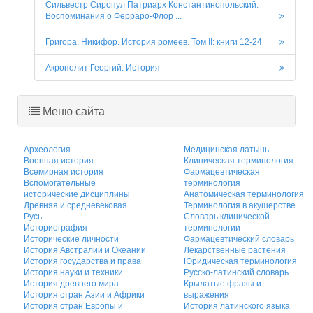
Сильвестр Сиропул Патриарх Константинопольский.
Воспоминания о Ферраро-Флор ...
Григора, Никифор. История ромеев. Том II: книги 12-24
Акрополит Георгий. История
Меню сайта
Археология
Медицинская латынь
Военная история
Клиническая терминология
Всемирная история
Фармацевтическая
Вспомогательные
терминология
исторические дисциплины
Анатомическая терминология
Древняя и средневековая
Терминология в акушерстве
Русь
Словарь клинической
Историография
терминологии
Исторические личности
Фармацевтический словарь
История Австралии и Океании
Лекарственные растения
История государства и права
Юридическая терминология
История науки и техники
Русско-латинский словарь
История древнего мира
Крылатые фразы и
История стран Азии и Африки
выражения
История стран Европы и
История латинского языка