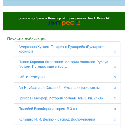
Купить книгу
Григора Никифор. История ромеев. Том 1. Книги I-XI
Похожие публикации
Амирханов Хусаин. Таварих-е Булгарийа (Булгарские
хроники)
Плано Карпини Джиованни. История монгалов. Рубрук
Гильом. Путешествие в Вос ...
Гай. Институции
Ан-Наубахти ал-Хасан ибн Муса. Шиитские секты
Григора Никифор. История ромеев. Том 3. Кн. 24-36
Полибий Всеобщая история. В 3-х т.
Колышко И. И. Великий распад: Воспоминания