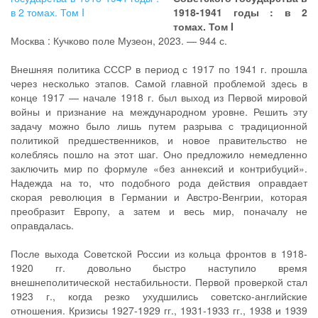
1918-1941 годы : в 2
томах. Том I
Москва : Кучково поле Музеон, 2023. — 944 с.
Внешняя политика СССР в период с 1917 по 1941 г. прошла
через несколько этапов. Самой главной проблемой здесь в
конце 1917 — начале 1918 г. был выход из Первой мировой
войны и признание на международном уровне. Решить эту
задачу можно было лишь путем разрыва с традиционной
политикой предшественников, и новое правительство не
колеблясь пошло на этот шаг. Оно предложило немедленно
заключить мир по формуле «без аннексий и контрибуций».
Надежда на то, что подобного рода действия оправдает
скорая революция в Германии и Австро-Венгрии, которая
преобразит Европу, а затем и весь мир, поначалу не
оправдалась.
После выхода Советской России из кольца фронтов в 1918-
1920 гг. довольно быстро наступило время
внешнеполитической нестабильности. Первой проверкой стал
1923 г., когда резко ухудшились советско-английские
отношения. Кризисы 1927-1929 гг., 1931-1933 гг., 1938 и 1939