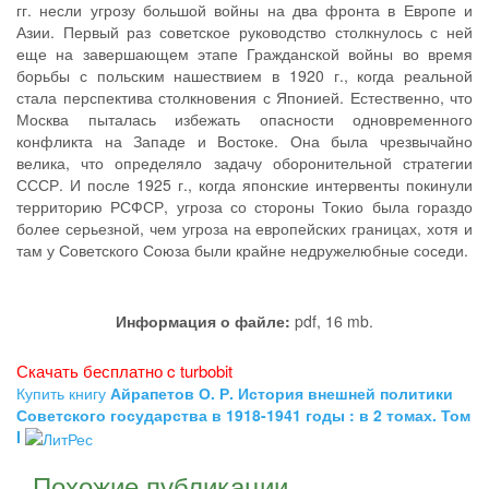
гг. несли угрозу большой войны на два фронта в Европе и
Азии. Первый раз советское руководство столкнулось с ней
еще на завершающем этапе Гражданской войны во время
борьбы с польским нашествием в 1920 г., когда реальной
стала перспектива столкновения с Японией. Естественно, что
Москва пыталась избежать опасности одновременного
конфликта на Западе и Востоке. Она была чрезвычайно
велика, что определяло задачу оборонительной стратегии
СССР. И после 1925 г., когда японские интервенты покинули
территорию РСФСР, угроза со стороны Токио была гораздо
более серьезной, чем угроза на европейских границах, хотя и
там у Советского Союза были крайне недружелюбные соседи.
Информация о файле:
pdf, 16 mb.
Скачать бесплатно c turbobit
Купить книгу
Айрапетов О. Р. История внешней политики
Советского государства в 1918-1941 годы : в 2 томах. Том
I
Похожие публикации