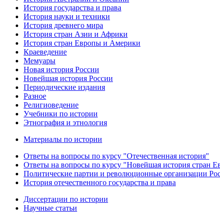
История государства и права
История науки и техники
История древнего мира
История стран Азии и Африки
История стран Европы и Америки
Краеведение
Мемуары
Новая история России
Новейшая история России
Периодические издания
Разное
Религиоведение
Учебники по истории
Этнография и этнология
Материалы по истории
Ответы на вопросы по курсу "Отечественная история"
Ответы на вопросы по курсу "Новейшая история стран 
Политические партии и революционные организации Ро
История отечественного государства и права
Диссертации по истории
Научные статьи