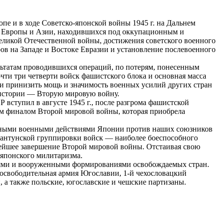
е и в ходе Советско-японской войны 1945 г. на Дальнем
н Европы и Азии, находившихся под оккупационным и
еликой Отечественной войны, достижения советского военного
ов на Западе и Востоке Евразии и установление послевоенного
льтатам проводившихся операций, по потерям, понесенным
ти три четверти войск фашистского блока и основная масса
ли принизить мощь и значимость военных усилий других стран
 истории — Вторую мировую войну.
вступил в августе 1945 г., после разгрома фашистской
ным финалом Второй мировой войны, которая приобрела
оченными военными действиями Японии против наших союзников
вантунской группировки войск — наиболее боеспособного
рейшее завершение Второй мировой войны. Отстаивая свою
 японского милитаризма.
иями и вооруженными формированиями освобождаемых стран.
-освободительная армия Югославии, 1-й чехословацкий
, а также польские, югославские и чешские партизаны.