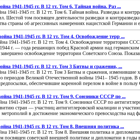
на 1941-1945 гг. В 12 тт. Том 6. Тайная война. Раз ...
на 1941-1945 гг. В 12 тт. Том 6. Тайная война. Разведка и конт
. ил. Шестой том посвящен деятельности разведки и контрразведк
ва страны об агрессивных намерениях нацистской Германии и ее
йна 1941-1945 гг. В 12 тт. Том 4. Освобождение терр ...
на 1941-1945 гг. В 12 тт. Том 4. Освобождение территории СССР. 
1944 г. — года решающих побед Красной армии над германским 
о завершено освобождение территории Советского Союза. Показа
на 1941-1945 гг. В 12 тт. Том 3 Битвы и сражения, ...
на 1941-1945 гг. В 12 тт. Том 3 Битвы и сражения, изменившие х
го периодов Великой Отечественной войны 1941– 1945 годов. В 
предпосылки, обеспечившие коренной перелом в войне в пользу 
йна 1941-1945 гг. В 12 тт. Том 9. Союзники СССР по ...
на 1941-1945 гг. В 12 тт. Том 9. Союзники СССР по антигитлеров
витию стран — участниц антигитлеровской коалиции и участию 
 метрополий в достижение экономического превосходства над ф
йна 1941-1945 гг. В 12 тт. Том 8. Внешняя политика ...
на 1941-1945 гг. В 12 тт. Том 8. Внешняя политика и дипломати
 том посвящен советской внешней политике и дипломатии в годы