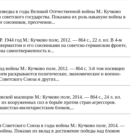
рразведка в годы Великой Отечественной войны М.: Кучково
и советского государства. Показана их роль накануне войны в
 союзников, пресечении...
1944 год М.: Кучково поле, 2012. — 864 с., 22 л. ил. В 4-м
вермахтом и его союзниками на советско-германском фронте,
ны самоотверженность и...
од войны М.: Кучково поле, 2012. — 864 с. 3-й том посвящен
нем раскрываются политические, экономические и военно-
Советского Союза и других...
ской коалиции М.: Кучково поле, 2014. — 864 с., 24 л. ил.
их вооруженных сил в борьбе против стран-агрессоров.
ашистско-милитаристским блоком,...
я Советского Союза в годы войны М.: Кучково поле, 2014. —
 войны. Показан их вклад в достижение победы над блоком