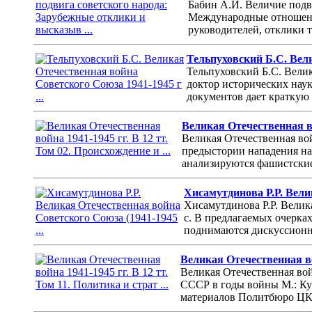
Бабин А.И. Величие подв
Международные отношения
руководителей, отклики 
Тельпуховский Б.С. Вели
Тельпуховский Б.С. Велик
доктор исторических наук
документов дает краткую
Великая Отечественная вой
Великая Отечественная вой
предыстории нападения на
анализируются фашистские
Хисамутдинова Р.Р. Вели
Хисамутдинова Р.Р. Велик
с. В предлагаемых очерка
поднимаются дискуссионны
Великая Отечественная вой
Великая Отечественная вой
СССР в годы войны М.: Куч
материалов Политбюро ЦК 