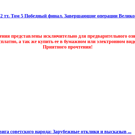
 12 тт. Том 5 Победный финал. Завершающие операции Велик
дения представлены исключительно для предварительного оз
платно, а так же купить ее в бумажном или электронном ви
Приятного прочтения!
вига советского народа: Зарубежные отклики и высказыв ...