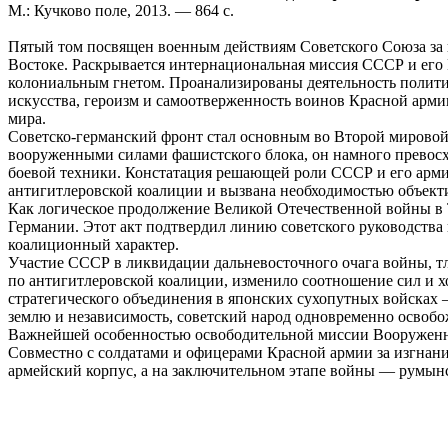
М.: Кучково поле, 2013. — 864 с.
Пятый том посвящен военным действиям Советского Союза за п
Востоке. Раскрывается интернациональная миссия СССР и его
колониальным гнетом. Проанализированы деятельность полити
искусства, героизм и самоотверженность воинов Красной армии
мира.
Советско-германский фронт стал основным во Второй мировой 
вооруженными силами фашистского блока, он намного превосхо
боевой техники. Констатация решающей роли СССР и его армии
антигитлеровской коалиции и вызвана необходимостью объект
Как логическое продолжение Великой Отечественной войны в Тр
Германии. Этот акт подтвердил линию советского руководства
коалиционный характер.
Участие СССР в ликвидации дальневосточного очага войны, т
по антигитлеровской коалиции, изменило соотношение сил и 
стратегического объединения в японских сухопутных войсках
землю и независимость, советский народ одновременно освобо
Важнейшей особенностью освободительной миссии Вооруженн
Совместно с солдатами и офицерами Красной армии за изгнан
армейский корпус, а на заключительном этапе войны — румынск