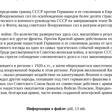
ределами границ СССР против Германии и ее союзников в Европ
 Вооруженных сил по освобождению народов более десяти стра
ческого и военного руководства СССР на завершающем этапе В
 и Флота, вклад советских Вооруженных сил в разгром агрессор
войне. По количеству развернутых здесь сил, масштабам и резу
дил все другие фронты. Против Красной армии действовали поч
 в разгроме нацистской Германии и ее союзников далека от це
ивного взгляда на одно из самых трагических событий мировой
уде рассматривается Советско-японская война, в которую СССР 
 на строгое соблюдение союзнического долга и стал закономер
левшего в регионе с 1920-х гг., а затем обернувшегося ожест
ход вооруженной борьбы в этом регионе. Разгром миллионной К
 — оказал решающее воздействие на капитуляцию Японии и ско
ждал другие народы, попавшие под гнет германского фашизма и
ых сил Советского Союза были их совместные действия с арм
ие нацистских оккупантов сражались Войско Польское, Народно
ая, болгарская армии, части вновь созданной венгерской армии
Информация о файле:
pdf, 13 mb.