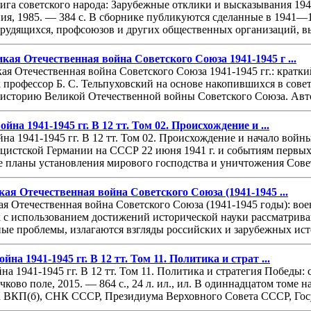
ига советского народа: Зарубежные отклики и высказывания 194
, 1985. — 384 с. В сборнике публикуются сделанные в 1941—19
трудящихся, профсоюзов и других общественных организаций, в
кая Отечественная война Советского Союза 1941-1945 г ...
ая Отечественная война Советского Союза 1941-1945 гг.: кратки
 профессор Б. С. Тельпуховский на основе накопившихся в сов
 историю Великой Отечественной войны Советского Союза. Автор
на 1941-1945 гг. В 12 тт. Том 02. Происхождение и ...
на 1941-1945 гг. В 12 тт. Том 02. Происхождение и начало войны
цистской Германии на СССР 22 июня 1941 г. и событиям первых
 планы установления мирового господства и уничтожения Совет
кая Отечественная война Советского Союза (1941-1945 ...
ая Отечественная война Советского Союза (1941-1945 годы): во
х с использованием достижений исторической науки рассматрив
е проблемы, излагаются взгляды российских и зарубежных ист
на 1941-1945 гг. В 12 тт. Том 11. Политика и страт ...
на 1941-1945 гг. В 12 тт. Том 11. Политика и стратегия Победы
ково поле, 2015. — 864 с., 24 л. ил., ил. В одиннадцатом томе 
ВКП(б), СНК СССР, Президиума Верховного Совета СССР, Госу