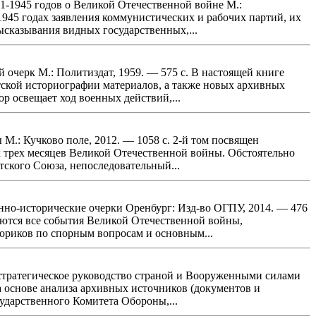
1-1945 годов о Великой Отечественной войне М.:
45 годах заявления коммунистических и рабочих партий, их
ысказывания видных государственных,...
й очерк М.: Политиздат, 1959. — 575 с. В настоящей книге
етской историографии материалов, а также новых архивных
 освещает ход военных действий,...
 М.: Кучково поле, 2012. — 1058 с. 2-й том посвящен
 трех месяцев Великой Отечественной войны. Обстоятельно
ского Союза, непоследовательный...
енно-исторические очерки Оренбург: Изд-во ОГПУ, 2014. — 476
аются все события Великой Отечественной войны,
ориков по спорным вопросам и основным...
: стратегическое руководство страной и Вооруженными силами
на основе анализа архивных источников (документов и
дарственного Комитета Обороны,...