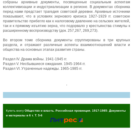
собраны архивные документы, посвященные социальным аспектам
коллективизации и индустриализации в регионе. В документах сборника
перед нами предстает трагедия советской деревни. Архивные источники
показывают, что в условиях зернового кризиса 1927-1929 гг. советское
правительство прибегло как к налоговому давлению на сельских жителей,
так и к прямому изъятию зерна, что подорвало у крестьянства стимулы к
расширенному воспроизводству (док. 257,267, 269,273).
Во втором томе сборника документы сгруппированы в три крупных
раздела, и отражают различные аспекты взаимоотношений власти и
общества на основных этапах развития страны.
Раздел IV. Драма войны. 1941-1945 гг.
Раздел V. Несбывшиеся ожидания. 1945-1964 гг.
Раздел VI. Утраченные надежды. 1965-1985 гг.
,
Купить книгу
Общество и власть. Российская провинция. 1917-1985: Документы
и материалы в 6 т. Т. 5-6