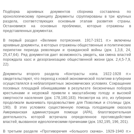
Подборка архивных документов сборника составлена по
хронологическому принципу Документы сгруппированы в три крупных
раздела, соответствующих основным этапам развития страны.
Остановимся на основных проблемах, которые отражены в
представленных документах.
В первый раздел «Великие потрясения. 1917-1921 гг.» включены
архивные документы, в которых отражены общественные и политические
перипетии периода революции и гражданской войны (док. 1,3,8, 24,
25,47,64). Ряд документов дает возможность увидеть, как смена властей
порождала хаос и дезорганизацию общественной жизни (док. 2,4,5-7,9,
22).
Документы второго раздела «Контрасты нэпа. 1922-1928 гг.»
свидетельствуют, что переход к новой экономической политике в губернии
осуществлялся в неблагоприятных экономических условиях. Сокращение
посевных площадей обнищавшими в результате бесконечных поборов
крестьянами и неурожай привели к масштабному голоду и высокой
смертности населения (док. 178,180,183). Несмотря на это, из губернии
продолжали выкачивать продовольствие для Поволжья и столицы (док.
190). В этих условиях существенную помощь голодающим оказала
Американская администрация помощи (АРА), благотворительная
деятельность которой встречала определенное противодействие
властей, вызванное идеологическими причинами (док. 192,195, 196, 201).
В третьем разделе «Противоречия «большого скачка». 1929-1940 гг.»