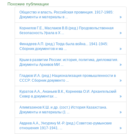
Похожие публикации
Общество и власть. Российская провинция. 1917-1985:
Документы и материалы в ...
Корнилов Г.Е., Маслаков В.В.(ред.) Продовольственная
безопасность Урала в X ...
Финадеев А.П. (ред.) Тогда была война... 1941-1945:
Сборник документов и ма ...
Крым в развитии России: история, политика, дипломатия.
Документы Архивов МИ ...
Гладков И.А. (ред.) Национализация промышленности в
СССР: Сборник документо ...
Куратов А.А., Ананьев В.К., Корнеева О.И. Архангельский
Север в документах ...
Алимгазинов К.Ш. и др. (сост.) История Казахстана.
Документы и материалы (1 ...
Авдеев А.А., Унгуряну М.-Р. (ред.) Советско-румынские
отношения 1917-1941. ...