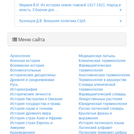
Марков В.И. Из истории земли томской 1917-1921. Народ и
власть. Сборник док ...
Кузнецов Д.В. Внешняя политика США
Меню сайта
Археология
Медицинская латынь
Военная история
Клиническая терминология
Всемирная история
Фармацевтическая
Вспомогательные
терминология
исторические дисциплины
Анатомическая терминология
Древняя и средневековая
Терминология в акушерстве
Русь
Словарь клинической
Историография
терминологии
Исторические личности
Фармацевтический словарь
История Австралии и Океании
Лекарственные растения
История государства и права
Юридическая терминология
История науки и техники
Русско-латинский словарь
История древнего мира
Крылатые фразы и
История стран Азии и Африки
выражения
История стран Европы и
История латинского языка
Америки
Латинский алфавит
Краеведениеи
Латинские (римские) цифры