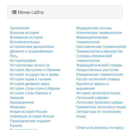
Меню сайта
Археология
Медицинская латынь
Военная история
Клиническая терминология
Всемирная история
Фармацевтическая
Вспомогательные
терминология
исторические дисциплины
Анатомическая терминология
Древняя и средневековая
Терминология в акушерстве
Русь
Словарь клинической
Историография
терминологии
Исторические личности
Фармацевтический словарь
История Австралии и Океании
Лекарственные растения
История государства и права
Юридическая терминология
История науки и техники
Русско-латинский словарь
История древнего мира
Крылатые фразы и
История стран Азии и Африки
выражения
История стран Европы и
История латинского языка
Америки
Латинский алфавит
Краеведениеи
Латинские (римские) цифры
Мемуары
Грамматика латинского языка
Новая история России
Литература по латинскому
Новейшая история России
языку
Периодические издания
Разное
Ответы на вопросы по курсу