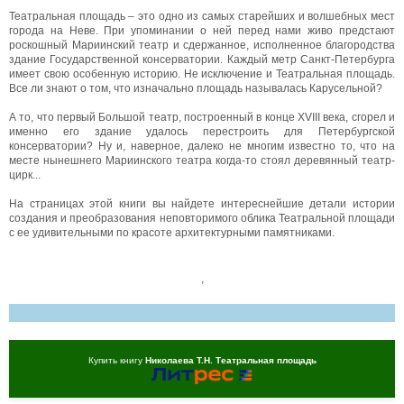
Театральная площадь – это одно из самых старейших и волшебных мест
города на Неве. При упоминании о ней перед нами живо предстают
роскошный Мариинский театр и сдержанное, исполненное благородства
здание Государственной консерватории. Каждый метр Санкт-Петербурга
имеет свою особенную историю. Не исключение и Театральная площадь.
Все ли знают о том, что изначально площадь называлась Карусельной?
А то, что первый Большой театр, построенный в конце XVIII века, сгорел и
именно его здание удалось перестроить для Петербургской
консерватории? Ну и, наверное, далеко не многим известно то, что на
месте нынешнего Мариинского театра когда-то стоял деревянный театр-
цирк...
На страницах этой книги вы найдете интереснейшие детали истории
создания и преобразования неповторимого облика Театральной площади
с ее удивительными по красоте архитектурными памятниками.
,
Купить книгу
Николаева Т.Н. Театральная площадь