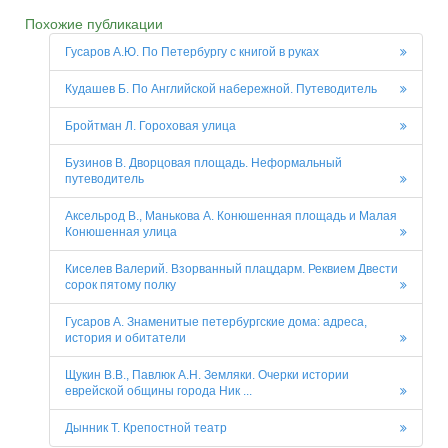
Похожие публикации
Гусаров А.Ю. По Петербургу с книгой в руках
Кудашев Б. По Английской набережной. Путеводитель
Бройтман Л. Гороховая улица
Бузинов В. Дворцовая площадь. Неформальный
путеводитель
Аксельрод В., Манькова А. Конюшенная площадь и Малая
Конюшенная улица
Киселев Валерий. Взорванный плацдарм. Реквием Двести
сорок пятому полку
Гусаров А. Знаменитые петербургские дома: адреса,
история и обитатели
Щукин В.В., Павлюк А.Н. Земляки. Очерки истории
еврейской общины города Ник ...
Дынник Т. Крепостной театр