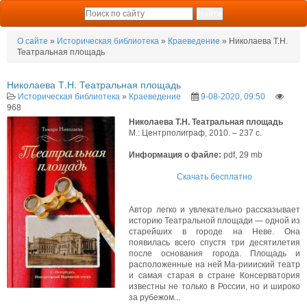
О сайте
»
Историческая библиотека
»
Краеведение
» Николаева Т.Н.
Театральная площадь
Николаева Т.Н. Театральная площадь
Историческая библиотека
»
Краеведение
9-08-2020, 09:50
968
Николаева Т.Н. Театральная площадь
М.: Центрполиграф, 2010. – 237 с.
Информация о файле:
pdf, 29 mb
Скачать бесплатно
Автор легко и увлекательно рассказывает
историю Театральной площади — одной из
старейших в городе на Неве. Она
появилась всего спустя три десятилетия
после основания города. Площадь и
расположенные на ней Ма-риииский театр
и самая старая в стране Консерватория
известны не только в России, но и широко
за рубежом...