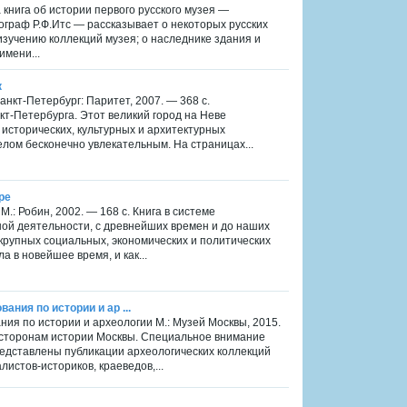
 книга об истории первого русского музея —
ограф Р.Ф.Итс — рассказывает о некоторых русских
изучению коллекций музея; о наследнике здания и
имени...
к
нкт-Петербург: Паритет, 2007. — 368 с.
т-Петербурга. Этот великий город на Неве
исторических, культурных и архитектурных
лом бесконечно увлекательным. На страницах...
ре
: Робин, 2002. — 168 с. Книга в системе
ой деятельности, с древнейших времен и до наших
 крупных социальных, экономических и политических
 в новейшее время, и как...
ания по истории и ар ...
ния по истории и археологии М.: Музей Москвы, 2015.
 сторонам истории Москвы. Специальное внимание
едставлены публикации археологических коллекций
истов-историков, краеведов,...