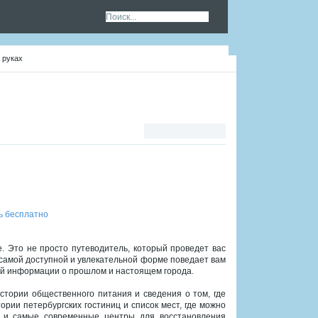
 руках
ь бесплатно
. Это не просто путеводитель, который проведет вас
в самой доступной и увлекательной форме поведает вам
ой информации о прошлом и настоящем города.
истории общественного питания и сведения о том, где
тории петербургских гостиниц и список мест, где можно
ы и самые современные центры для восстановления