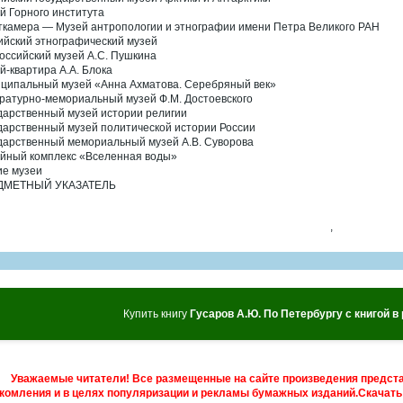
й Горного института
ткамера — Музей антропологии и этнографии имени Петра Великого РАН
ийский этнографический музей
оссийский музей А.С. Пушкина
й-квартира А.А. Блока
ципальный музей «Анна Ахматова. Серебряный век»
ратурно-мемориальный музей Ф.М. Достоевского
дарственный музей истории религии
дарственный музей политической истории России
дарственный мемориальный музей А.В. Суворова
йный комплекс «Вселенная воды»
ие музеи
ДМЕТНЫЙ УКАЗАТЕЛЬ
,
Купить книгу
Гусаров А.Ю. По Петербургу с книгой в
Уважаемые читатели! Все размещенные на сайте произведения предст
комления и в целях популяризации и рекламы бумажных изданий.Скачать 