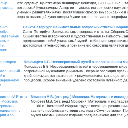
Итс Рудольф. Кунсткамера Ленинград: Лениздвт, 1980. — 135 с. Эта
петровской Кунсткамеры. Автор ее — доктор исторических наук этн
ученых и ревнителях науки, посвятивших свою жизнь собиранию и 
первых коллекций Кунсткамеры Музее антропологии и этнографии 
Санкт-Петербург. Занимательные вопросы и ответы. Сборни
Санкт-Петербург. Занимательные вопросы и ответы. Сборник Са
Общеизвестна историческая и художественная значимость Санк
представляет собой уникальный музей - собрание выдающихся 
достопримечательностей, и познание его сокровищ является де
Пономарев Б.Б. Несовершенный музей в несовершенном ми
Пономарев Б.Б. Несовершенный музей в несовершенном мире М.
современной музеологии уникальна. Впервые эволюция музейн
дней, описывается в категориях редукционизма, как следствие
процессов. Особое внимание уделено состоянию музейного дела
Моисеев М.В. (отв. ред.) Московия. Материалы и исследов
Моисеев М.В. (отв. ред.) Московия. Материалы и исследова
— 160 с. Настоящий сборник трудов посвящен различным
уделено проблемам истории столицы в Смутное время. Пр
Музея Москвы. Данное издание предназначено для специал