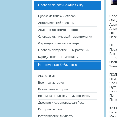
Словари по латинскому языку
Русско-латинский словарь
Сод
ОБЩ
Анатомический словарь
Адми
Адми
Акушерская терминология
Геог
Словарь клинической терминологии
Насе
Фармацевтический словарь
ПЕТ
Праз
Словарь лекарственных растений
Весн
Юридическая терминология
Лето
Осен
Историческая библиотека
Зима
ПОЛ
Археология
Помо
Военная история
Часы
Путе
Всемирная история
Безо
Почт
Вспомогательные ист. дисциплины
Пере
Древняя и средневековая Русь
КАК 
Историография
Вите
Исторические личности
Моск