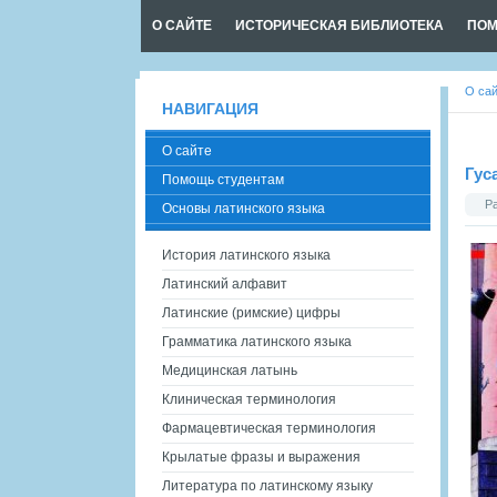
О САЙТЕ
ИСТОРИЧЕСКАЯ БИБЛИОТЕКА
ПОМ
О са
НАВИГАЦИЯ
О сайте
Гус
Помощь студентам
Р
Основы латинского языка
История латинского языка
Латинский алфавит
Латинские (римские) цифры
Грамматика латинского языка
Медицинская латынь
Клиническая терминология
Фармацевтическая терминология
Крылатые фразы и выражения
Литература по латинскому языку