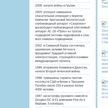
2008: начало войны в Грузии.
2005: успешно завершена
спасательная операция у берегов
Камчатки: британский беспилотный
глубоководный аппарат «Скорпион»
высвободил глубоководный обитаемый
аппарат АС-28 «Приз» из тросов
подводной системы гидрофонов и спас
всех семерых подводников.
2002: в Северной Корее состоялась
церемония заливки бетона в
фундамент будущей атомной
электростанции, строящейся в рамках
международного проекта.
1999: вторжение боевиков в Дагестан,
начало Второй чеченской войны.
1998: совершены теракты против
посольств США в Кении и Танзании.
Погибло около 250 и ранено более
4000 человек.
1997: катастрофа грузового самолёта
Douglas DC-8-61 компании Fine Air в
Майами, 5 погибших.