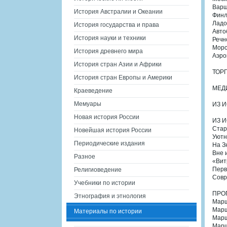
Варш
История Австралии и Океании
Финл
Ладо
История государства и права
Авто
История науки и техники
Речн
Морс
История древнего мира
Аэро
История стран Азии и Африки
ТОР
История стран Европы и Америки
МЕД
Краеведение
Мемуары
ИЗ 
Новая история России
ИЗ 
Стар
Новейшая история России
Уютн
Периодические издания
На З
Вне 
Разное
«Вит
Перв
Религиоведение
Совр
Учебники по истории
ПРО
Этнография и этнология
Марш
Марш
Материалы по истории
Марш
Марш