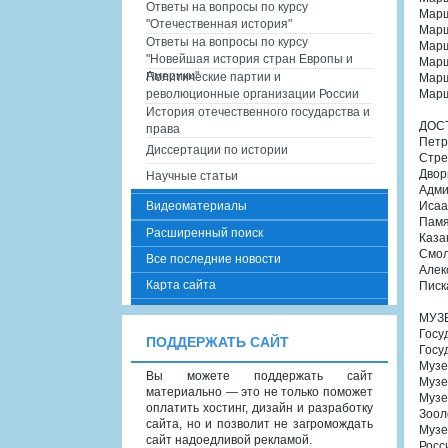
Ответы на вопросы по курсу
Марш
"Отечественная история"
Марш
Ответы на вопросы по курсу
Марш
"Новейшая история стран Европы и
Марш
Америки"
Политические партии и
Марш
революционные организации России
Марш
История отечественного государства и
ДОС
права
Петр
Диссертации по истории
Стре
Двор
Научные статьи
Адми
Видеоматериалы
Исаа
Памя
Расширенный поиск
Каза
Смол
Все последние новости
Алек
Карта сайта
Писк
МУЗ
Госу
ПОДДЕРЖАТЬ САЙТ
Госу
Музе
Вы можете поддержать сайт
Музе
материально — это не только поможет
Музе
оплатить хостинг, дизайн и разработку
Зоол
сайта, но и позволит не загромождать
Музе
сайт надоедливой рекламой.
Росс