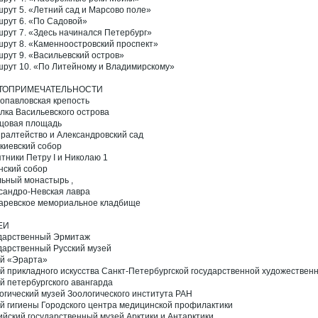
рут 5. «Летний сад и Марсово поле»
рут 6. «По Садовой»
рут 7. «Здесь начинался Петербург»
рут 8. «Каменноостровский проспект»
рут 9. «Васильевский остров»
рут 10. «По Литейному и Владимирскому»
ТОПРИМЕЧАТЕЛЬНОСТИ
опавловская крепость
лка Васильевского острова
цовая площадь
ралтейство и Александровский сад
киевский собор
тники Петру I и Николаю 1
нский собор
ьный монастырь ,
сандро-Невская лавра
аревское мемориальное кладбище
ЕИ
дарственный Эрмитаж
дарственный Русский музей
й «Эрарта»
й прикладного искусства Санкт-Петербургской государственной художествен
й петербургского авангарда
огический музей Зоологического института РАН
й гигиены Городского центра медицинской профилактики
ийский государственный музей Арктики и Антарктики