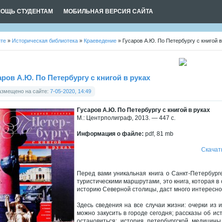
ОЩЬ СТУДЕНТАМ
МОБИЛЬНАЯ ВЕРСИЯ САЙТА
йте
»
Историческая библиотека
»
Краеведение
» Гусаров А.Ю. По Петербургу с книгой в
аров А.Ю. По Петербургу с книгой в руках
азмещено на сайте:
7-05-2020, 14:49
Гусаров А.Ю. По Петербургу с книгой в руках
М.: Центрполиграф, 2013. — 447 с.
Информация о файле:
pdf, 81 mb
Скачат
Перед вами уникальная книга о Санкт-Петербурге
туристическими маршрутами, это книга, которая 
историю Северной столицы, даст много интересн
Здесь сведения на все случаи жизни: очерки из 
можно закусить в городе сегодня; рассказы об ис
остановиться; история петербургской медицин