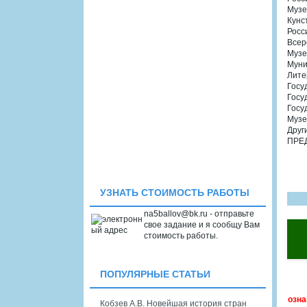
Музе
Кунс
Росс
Всер
Музе
Муни
Лите
Госу
Госу
Госу
Музе
Друг
ПРЕ
УЗНАТЬ СТОИМОСТЬ РАБОТЫ
na5ballov@bk.ru - отправьте
свое задание и я сообщу Вам
стоимость работы.
ПОПУЛЯРНЫЕ СТАТЬИ
озна
Кобзев А.В. Новейшая история стран