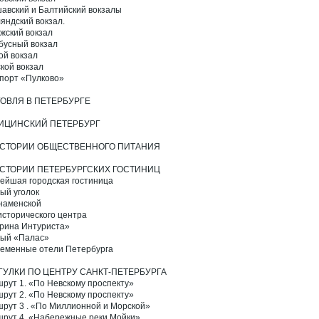
авский и Балтийский вокзалы
яндский вокзал.
жский вокзал
бусный вокзал
ой вокзал
кой вокзал
порт «Пулково»
ГОВЛЯ В ПЕТЕРБУРГЕ
ИЦИНСКИЙ ПЕТЕРБУРГ
ИСТОРИИ ОБЩЕСТВЕННОГО ПИТАНИЯ
ИСТОРИИ ПЕТЕРБУРГСКИХ ГОСТИНИЦ
ейшая городская гостиница
ый уголок
наменской
исторического центра
рина Интуриста»
ый «Палас»
еменные отели Петербурга
ГУЛКИ ПО ЦЕНТРУ САНКТ-ПЕТЕРБУРГА
рут 1. «По Невскому проспекту»
рут 2. «По Невскому проспекту»
рут 3 . «По Миллионной и Морской»
рут 4. «Набережные реки Мойки»