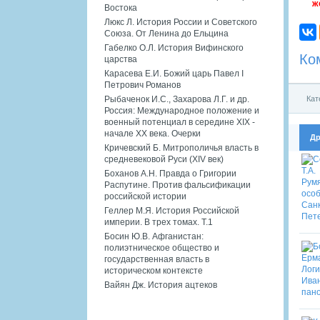
ж
Востока
Люкс Л. История России и Советского
Союза. От Ленина до Ельцина
Габелко О.Л. История Вифинского
Ко
царства
Карасева Е.И. Божий царь Павел I
Петрович Романов
Кат
Рыбаченок И.С., Захарова Л.Г. и др.
Россия: Международное положение и
военный потенциал в середине XIX -
начале XX века. Очерки
Др
Кричевский Б. Митрополичья власть в
средневековой Руси (XIV век)
Боханов А.Н. Правда о Григории
Распутине. Против фальсификации
российской истории
Геллер М.Я. История Российской
империи. В трех томах. Т.1
Босин Ю.В. Афганистан:
полиэтническое общество и
государственная власть в
историческом контексте
Вайян Дж. История ацтеков