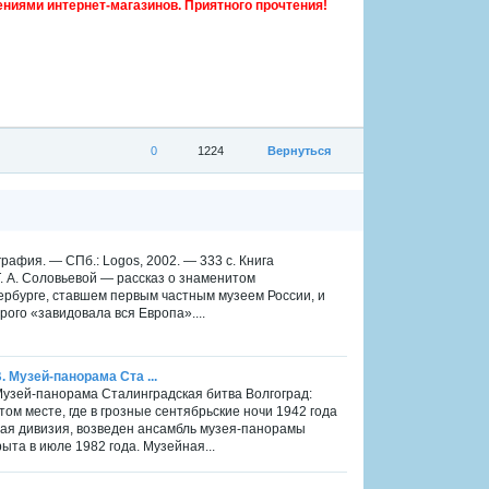
ниями интернет-магазинов. Приятного прочтения!
0
1224
Вернуться
рафия. — СПб.: Logos, 2002. — 333 с. Книга
. А. Соловьевой — рассказ о знаменитом
ербурге, ставшем первым частным музеем России, и
ого «завидовала вся Европа»....
. Музей-панорама Ста ...
. Музей-панорама Сталинградская битва Волгоград:
ом месте, где в грозные сентябрьские ночи 1942 года
вая дивизия, возведен ансамбль музея-панорамы
та в июле 1982 года. Музейная...