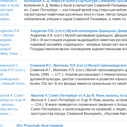
Калюжная А. Д. Мифы и были в скульптуре Северной Паль
Калюжная А. Д. Мифы и были в скульптуре Северной Пальмиры.
ил. Санкт-Петербург — настоящий музей под открытым небом.
скульптурные памятники различных эпох и стран. Автор пред
набережным, улицам и садам Северной Пальмиры, а также по м
Андреева Л.В. (сост.) Музей-заповедник Царицыно. Дворц
Андреева Л.В. (сост.) Музей-заповедник Царицыно. Дворцо
248 с. В настоящем издании выдающийся памятник русской 
парковый ансамбль «Царицыно» - впервые предстает как 
Государственном музее-заповеднике художественными кол
Семенов И.Г., Малеева Л.П. (сост.) Музей горнозаводско
Семенов И.Г., Малеева Л.П. (сост.) Музей горнозаводского
Баско, 1995. — 177 с. Альбом рассказывает о Нижнетагиль
духовной культуры, центре становления и развития горноз
более 150 лет. В его фондах имеются уникальные по своей 
Фролов А. Санкт-Петербург от А до Я. Реки, каналы, остр
Фролов А. Санкт-Петербург от А до Я. Реки, каналы, остро
— 224 с. В книге приводятся справочные сведения о больш
Санкт-Петербурга, о происхождении их названий, о людях,
пространства города. Северной Венецией», «Русским Амст
Итс Рудольф. Кунсткамера