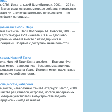
миры.
 СПб.: Издательский Дом «Литера», 2001. — 224 с.:
 В этом величественном городе собраны уникальные
лагает читателю удивительное путешествие — по
ифам и легендам,...
овый ансамбль. Парк. ...
вый ансамбль. Парк. Коллекции М.: Новости, 2005. —
архитектуры XVIII - начала XIX в. — дворцово-
музейный объект вместе с находящимися в
лекциями. Впервые с доступной ныне полнотой...
го дела. Нижний Тагил
 дела. Нижний Тагил Книга-альбом. — Екатеринбург:
ском музее - заповеднике - бесценном хранилище
аводского дела на Урале. История музея насчитывает
исторической ценности...
ова, мосты, набережн ...
ва, мосты, набережные Санкт-Петербург: Глагол, 2009.
инстве рек, каналов, островов, мостов, набережных
 которые участвовали в обустройстве водного
ердамом» иногда называют...