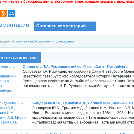
е купить ее в бумажном или электронном виде, ознакомившись с предложе
мментарии:
Оставить комментарий
егория:
Историческая библиотека
»
Краеведение
угие новости по теме:
Соловьева Т.А. Румянцевский особняк в Санкт-Петербурге
Соловьева Т.А. Румянцевский особняк в Санкт-Петербурге Моног
известного петербургского исследователя истории Петербурга Т
Румянцевском особняке на Английской набережной в Санкт-Пет
его владельце графе Н. П. Румянцеве, музейному собранию котор
Бондарева Ю.А., Ермаков А.Д., Логинов И.М., Иванкин А.В
Бондарева Ю.А., Ермаков А.Д., Логинов И.М., Иванкин А.В
Нижне-Волжское книжное издательство, 1984. — 208 с. На т
высаживалась на правом берегу 13-я гвардейская стрелко
«Сталинградская битва». Панорамная часть ансамбля откры