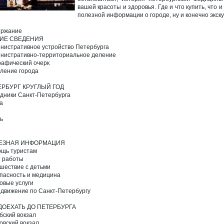
вашей красоты и здоровья. Где и что купить, что 
полезной информации о городе, ну и конечно экс
ержание
ИЕ СВЕДЕНИЯ
нистративное устройство Петербурга
нистративно-территориальное деление
рафический очерк
ление города
ЕРБУРГ КРУГЛЫЙ ГОД
дники Санкт-Петербурга
а
ь
ЕЗНАЯ ИНФОРМАЦИЯ
щь туристам
 работы
шествие с детьми
пасность и медицина
овые услуги
движение по Санкт-Петербургу
ДОЕХАТЬ ДО ПЕТЕРБУРГА
бский вокзал
овский вокзал