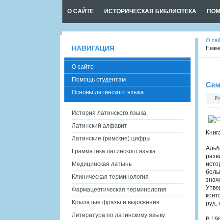
О САЙТЕ
ИСТОРИЧЕСКАЯ БИБЛИОТЕКА
ПОМ
О са
НАВИГАЦИЯ
Нижн
О сайте
Помощь студентам
Сем
Основы латинского языка
Р
История латинского языка
Латинский алфавит
Книг
Латинские (римские) цифры
Альб
Грамматика латинского языка
разв
Медицинская латынь
исто
боль
Клиническая терминология
знач
Утве
Фармацевтическая терминология
конт
Крылатые фразы и выражения
руд,
Литература по латинскому языку
В 19