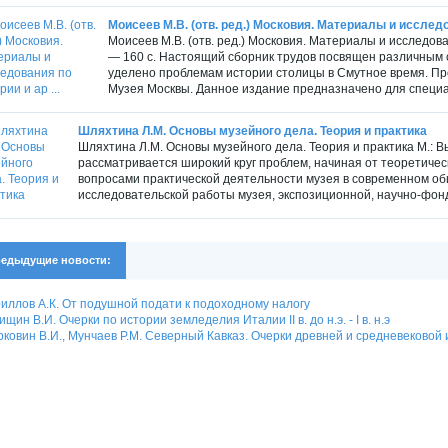
Моисеев М.В. (отв. ред.) Московия. Материалы и исследов
Моисеев М.В. (отв. ред.) Московия. Материалы и исследова
— 160 с. Настоящий сборник трудов посвящен различным
уделено проблемам истории столицы в Смутное время. Пр
Музея Москвы. Данное издание предназначено для специал
Шляхтина Л.М. Основы музейного дела. Теория и практика
Шляхтина Л.М. Основы музейного дела. Теория и практика М.: В
рассматривается широкий круг проблем, начиная от теоретиче
вопросами практической деятельности музея в современном общ
исследовательской работы музея, экспозиционной, научно-фонд
едыдущие новости:
иллов А.К. От подушной подати к подоходному налогу
ищин В.И. Очерки по истории земледелия Италии II в. до н.э. - I в. н.э
ковин В.И., Мунчаев Р.М. Северный Кавказ. Очерки древней и средневековой 