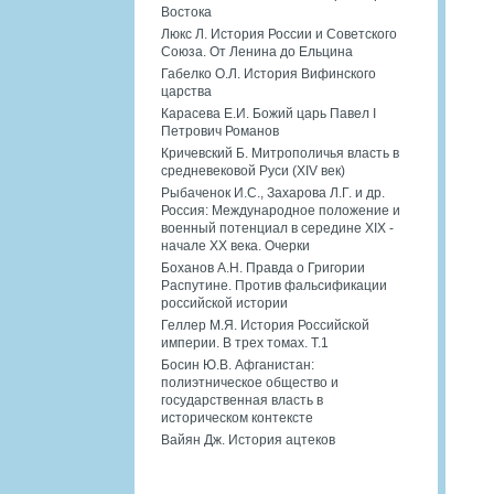
Востока
Люкс Л. История России и Советского
Союза. От Ленина до Ельцина
Габелко О.Л. История Вифинского
царства
Карасева Е.И. Божий царь Павел I
Петрович Романов
Кричевский Б. Митрополичья власть в
средневековой Руси (XIV век)
Рыбаченок И.С., Захарова Л.Г. и др.
Россия: Международное положение и
военный потенциал в середине XIX -
начале XX века. Очерки
Боханов А.Н. Правда о Григории
Распутине. Против фальсификации
российской истории
Геллер М.Я. История Российской
империи. В трех томах. Т.1
Босин Ю.В. Афганистан:
полиэтническое общество и
государственная власть в
историческом контексте
Вайян Дж. История ацтеков