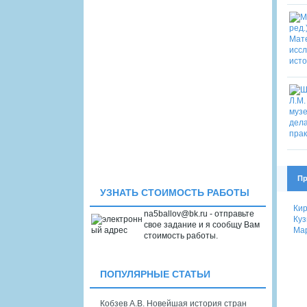
Пр
УЗНАТЬ СТОИМОСТЬ РАБОТЫ
Кир
na5ballov@bk.ru - отправьте
Куз
свое задание и я сообщу Вам
Мар
стоимость работы.
ПОПУЛЯРНЫЕ СТАТЬИ
Кобзев А.В. Новейшая история стран