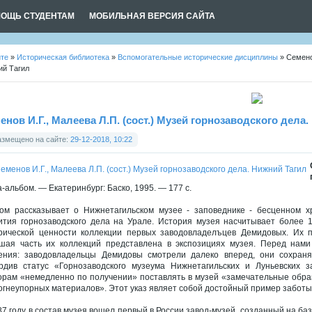
ОЩЬ СТУДЕНТАМ
МОБИЛЬНАЯ ВЕРСИЯ САЙТА
йте
»
Историческая библиотека
»
Вспомогательные исторические дисциплины
» Семенов
ий Тагил
енов И.Г., Малеева Л.П. (сост.) Музей горнозаводского дела
азмещено на сайте:
29-12-2018, 10:22
а-альбом. — Екатеринбург: Баско, 1995. — 177 с.
ом рассказывает о Нижнетагильском музее - заповеднике - бесценном х
ития горнозаводского дела на Урале. История музея насчитывает более 
рической ценности коллекции первых заводовладелъцев Демидовых. Их 
шая часть их коллекций представлена в экспозициях музея. Перед нами
ения: заводовладельцы Демидовы смотрели далеко вперед, они сохраня
рдив статус «Горнозаводского музеума Нижнетагильских и Луньевских 
орам «немедленно по получении» поставлять в музей «замечательные обра
 огнеупорных материалов». Этот указ являет собой достойный пример заботы
87 году в состав музея вошел первый в России завод-музей, созданный на баз