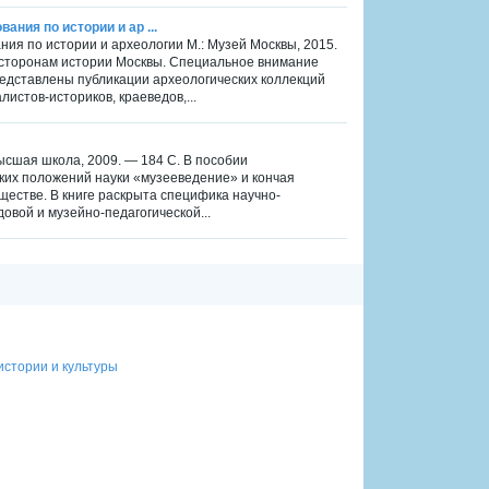
ания по истории и ар ...
ния по истории и археологии М.: Музей Москвы, 2015.
 сторонам истории Москвы. Специальное внимание
едставлены публикации археологических коллекций
истов-историков, краеведов,...
ысшая школа, 2009. — 184 С. В пособии
ских положений науки «музееведение» и кончая
естве. В книге раскрыта специфика научно-
овой и музейно-педагогической...
истории и культуры