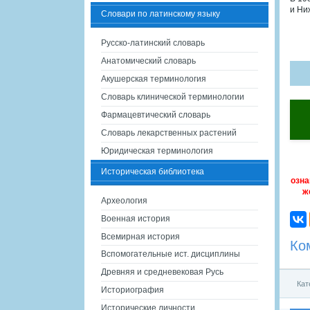
и Ни
Словари по латинскому языку
Русско-латинский словарь
Анатомический словарь
Акушерская терминология
Словарь клинической терминологии
Фармацевтический словарь
Словарь лекарственных растений
Юридическая терминология
Историческая библиотека
озна
ж
Археология
Военная история
Всемирная история
Ко
Вспомогательные ист. дисциплины
Древняя и средневековая Русь
Кат
Историография
Исторические личности