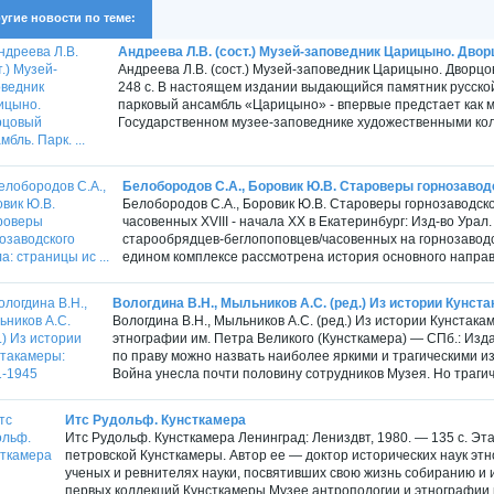
угие новости по теме:
Андреева Л.В. (сост.) Музей-заповедник Царицыно. Дворц
Андреева Л.В. (сост.) Музей-заповедник Царицыно. Дворцо
248 с. В настоящем издании выдающийся памятник русской 
парковый ансамбль «Царицыно» - впервые предстает как 
Государственном музее-заповеднике художественными кол
Белобородов С.А., Боровик Ю.В. Староверы горнозаводск
Белобородов С.А., Боровик Ю.В. Староверы горнозаводско
часовенных XVIII - начала XX в Екатеринбург: Изд-во Урал.
старообрядцев-беглопоповцев/часовенных на горнозаводск
едином комплексе рассмотрена история основного направл
Вологдина В.Н., Мыльников А.С. (ред.) Из истории Кунст
Вологдина В.Н., Мыльников А.С. (ред.) Из истории Кунстак
этнографии им. Петра Великого (Кунсткамера) — СПб.: Изд
по праву можно назвать наиболее яркими и трагическими и
Война унесла почти половину сотрудников Музея. Но трагич
Итс Рудольф. Кунсткамера
Итс Рудольф. Кунсткамера Ленинград: Лениздвт, 1980. — 135 с. Эта
петровской Кунсткамеры. Автор ее — доктор исторических наук этн
ученых и ревнителях науки, посвятивших свою жизнь собиранию и 
первых коллекций Кунсткамеры Музее антропологии и этнографии 