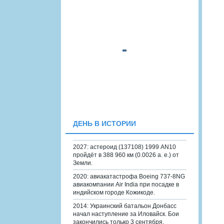
ДЕНЬ В ИСТОРИИ
2027: астероид (137108) 1999 AN10
пройдёт в 388 960 км (0.0026 а. е.) от
Земли.
2020: авиакатастрофа Boeing 737-8NG
авиакомпании Air India при посадке в
индийском городе Кожикоде.
2014: Украинский батальон Донбасс
начал наступление за Иловайск. Бои
закончились только 3 сентября.