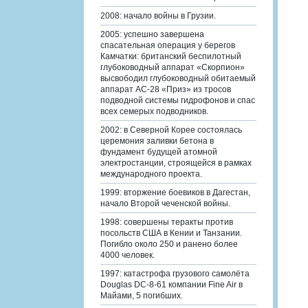
2008: начало войны в Грузии.
2005: успешно завершена
спасательная операция у берегов
Камчатки: британский беспилотный
глубоководный аппарат «Скорпион»
высвободил глубоководный обитаемый
аппарат АС-28 «Приз» из тросов
подводной системы гидрофонов и спас
всех семерых подводников.
2002: в Северной Корее состоялась
церемония заливки бетона в
фундамент будущей атомной
электростанции, строящейся в рамках
международного проекта.
1999: вторжение боевиков в Дагестан,
начало Второй чеченской войны.
1998: совершены теракты против
посольств США в Кении и Танзании.
Погибло около 250 и ранено более
4000 человек.
1997: катастрофа грузового самолёта
Douglas DC-8-61 компании Fine Air в
Майами, 5 погибших.