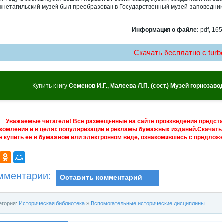
жнетагильский музей был преобразован в Государственный музей-заповедник
Информация о файле:
pdf, 165
Скачать бесплатно c turbo
Купить книгу
Семенов И.Г., Малеева Л.П. (сост.) Музей горнозав
Уважаемые читатели! Все размещенные на сайте произведения предст
комления и в целях популяризации и рекламы бумажных изданий.Скачать 
е купить ее в бумажном или электронном виде, ознакомившись с предложе
мментарии:
Оставить комментарий
егория:
Историческая библиотека
»
Вспомогательные исторические дисциплины