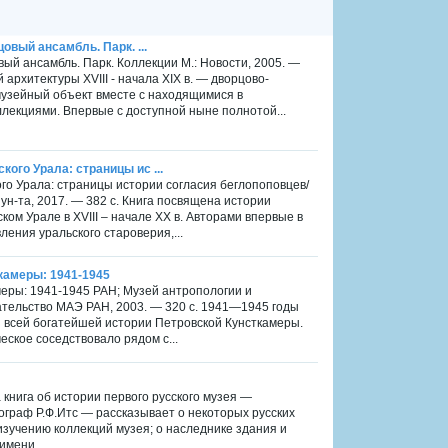
овый ансамбль. Парк. ...
вый ансамбль. Парк. Коллекции М.: Новости, 2005. —
архитектуры XVIII - начала XIX в. — дворцово-
музейный объект вместе с находящимися в
лекциями. Впервые с доступной ныне полнотой...
ого Урала: страницы ис ...
го Урала: страницы истории согласия беглопоповцев/
 ун-та, 2017. — 382 с. Книга посвящена истории
ом Урале в XVIII – начале XX в. Авторами впервые в
ения уральского староверия,...
акамеры: 1941-1945
амеры: 1941-1945 РАН; Музей антропологии и
ательство МАЭ РАН, 2003. — 320 c. 1941—1945 годы
з всей богатейшей истории Петровской Кунсткамеры.
еское соседствовало рядом с...
 книга об истории первого русского музея —
ограф Р.Ф.Итс — рассказывает о некоторых русских
изучению коллекций музея; о наследнике здания и
имени...