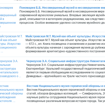
Пономарев Б.Б. Несовершенный музей в несовершенном ми
Пономарев Б.Б. Несовершенный музей в несовершенном мире М.
современной музеологии уникальна. Впервые эволюция музейн
дней, описывается в категориях редукционизма, как следствие
процессов. Особое внимание уделено состоянию музейного дела
Майстровская М.Т. Музей как объект культуры. Искусство
Майстровская М.Т. Музей как объект культуры. Искусство 
— 672 с., ил. Книга посвящена становлению и развитию ис
объекта культуры начиная с зарождения музеев до рубеж
формирования архитектурно-художественного построения м
Черноухов Э.А. Социальная инфраструктура Нижнетагиль
Черноухов Э.А. Социальная инфраструктура Нижнетагильск
Екатеринбург: Уральский государственный педагогический
является первым обобщающим исследованием по социаль
Демидовых – крупнейшего на Урале частного горнозаводског
Вестник Национального музея героической обороны и о
Вестник Национального музея героической обороны и ос
статей, обзоров фондовых коллекций. — Симферополь, 2
научные работы сотрудников Национального музея герои
посвященные различным вопросам истории города. Так уж 