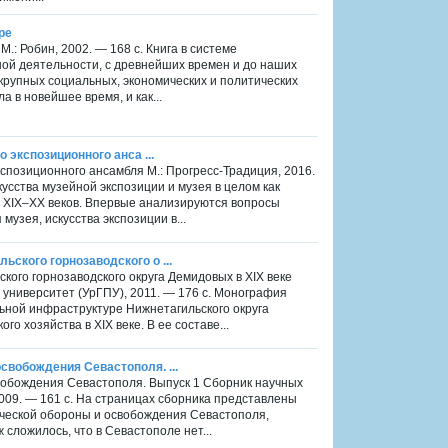
ре
: Робин, 2002. — 168 с. Книга в системе
ой деятельности, с древнейших времен и до наших
 крупных социальных, экономических и политических
 в новейшее время, и как...
 экспозиционного анса ...
экспозиционного ансамбля М.: Прогресс-Традиция, 2016.
кусства музейной экспозиции и музея в целом как
а ХIХ–ХХ веков. Впервые анализируются вопросы
узея, искусства экспозиции в...
ского горнозаводского о ...
ого горнозаводского округа Демидовых в XIX веке
 университет (УрГПУ), 2011. — 176 с. Монография
ной инфраструктуре Нижнетагильского округа
о хозяйства в XIX веке. В ее составе...
свобождения Севастополя. ...
вобождения Севастополя. Выпуск 1 Сборник научных
009. — 161 с. На страницах сборника представлены
ческой обороны и освобождения Севастополя,
сложилось, что в Севастополе нет...