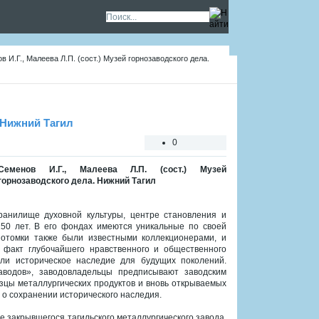
 И.Г., Малеева Л.П. (сост.) Музей горнозаводского дела.
. Нижний Тагил
0
Семенов И.Г., Малеева Л.П. (сост.) Музей
горнозаводского дела. Нижний Тагил
ранилище духовной культуры, центре становления и
150 лет. В его фондах имеются уникальные по своей
потомки также были известными коллекционерами, и
 факт глубочайшего нравственного и общественного
ли историческое наследие для будущих поколений.
заводов», заводовладельцы предписывают заводским
зцы металлургических продуктов и вновь открываемых
 о сохранении исторического наследия.
е закрывшегося тагильского металлургического завода,