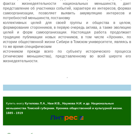
фактах жизнедеятельности национальных меньшинств, дает
представление об участниках событий, характере их интересов, формах
самоорганизации, позволяет выявить аккумуляцию интересов и
потребностей меньшинств, постановку
коллективных целей для своей группы и общества в целом,
формирование сторонников, в первую очередь актива, а также эволюцию
целей и форм самоорганизации. Настоящая работа продолжает
традицию публикации новых источников, в том числе «Хроник», по
истории общественной жизни Сибири в Томском университете, являясь в
то же время специфическим
источником прежде всего по субъекту исторического процесса
(этнические меньшинства), представленному во всей широте его
жизнедеятельности.
,
Купить книгу
Кутилова Л.А., Нам И.В., Наумова Н.И. и др. Национальные
меньшинства Томской губернии. Хроника общественной и культурной жизни.
1885 - 1919