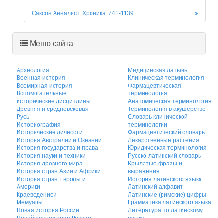
Саксон Анналист. Хроника. 741-1139
Меню сайта
Археология
Медицинская латынь
Военная история
Клиническая терминология
Всемирная история
Фармацевтическая
Вспомогательные
терминология
исторические дисциплины
Анатомическая терминология
Древняя и средневековая
Терминология в акушерстве
Русь
Словарь клинической
Историография
терминологии
Исторические личности
Фармацевтический словарь
История Австралии и Океании
Лекарственные растения
История государства и права
Юридическая терминология
История науки и техники
Русско-латинский словарь
История древнего мира
Крылатые фразы и
История стран Азии и Африки
выражения
История стран Европы и
История латинского языка
Америки
Латинский алфавит
Краеведениеи
Латинские (римские) цифры
Мемуары
Грамматика латинского языка
Новая история России
Литература по латинскому
Новейшая история России
языку