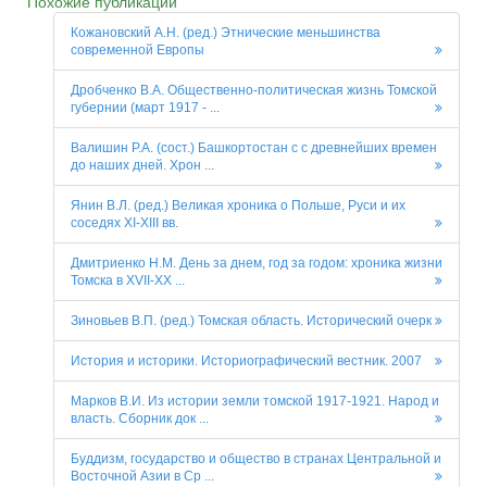
Похожие публикации
Кожановский А.Н. (ред.) Этнические меньшинства
современной Европы
Дробченко В.А. Общественно-политическая жизнь Томской
губернии (март 1917 - ...
Валишин Р.А. (сост.) Башкортостан с с древнейших времен
до наших дней. Хрон ...
Янин В.Л. (ред.) Великая хроника о Польше, Руси и их
соседях XI-XIII вв.
Дмитриенко Н.М. День за днем, год за годом: хроника жизни
Томска в XVII-XX ...
Зиновьев В.П. (ред.) Томская область. Исторический очерк
История и историки. Историографический вестник. 2007
Марков В.И. Из истории земли томской 1917-1921. Народ и
власть. Сборник док ...
Буддизм, государство и общество в странах Центральной и
Восточной Азии в Ср ...