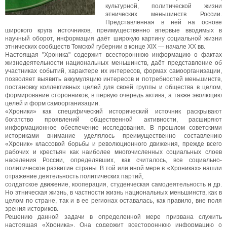
культурной, политической жизни
этнических меньшинств России.
Представленная в ней на основе
широкого круга источников, преимущественно впервые вводимых в
научный оборот, информация даёт широкую картину социальной жизни
этнических сообществ Томской губернии в конце ХIХ — начале ХХ вв.
Настоящая "Хроника" содержит всестороннюю информацию о фактах
жизнедеятельности национальных меньшинств, даёт представление об
участниках событий, характере их интересов, формах самоорганизации,
позволяет выявить аккумуляцию интересов и потребностей меньшинств,
постановку коллективных целей для своей группы и общества в целом,
формирование сторонников, в первую очередь актива, а также эволюцию
целей и форм самоорганизации.
«Хроники» как специфический исторический источник раскрывают
богатство проявлений общественной активности, расширяют
информационное обеспечение исследования. В прошлом советскими
историками внимание уделялось преимущественно составлению
«Хроник» классовой борьбы и революционного движения, прежде всего
рабочих и крестьян как наиболее многочисленных социальных слоев
населения России, определявших, как считалось, все социально-
политическое развитие страны. В той или иной мере в «Хрониках» нашли
отражение деятельность политических партий,
солдатское движение, кооперация, студенческая самодеятельность и др.
Но этническая жизнь, в частности жизнь национальных меньшинств, как в
целом по стране, так и в ее регионах оставалась, как правило, вне поля
зрения историков.
Решению данной задачи в определенной мере призвана служить
настоящая «Хроника». Она содержит всестороннюю информацию о