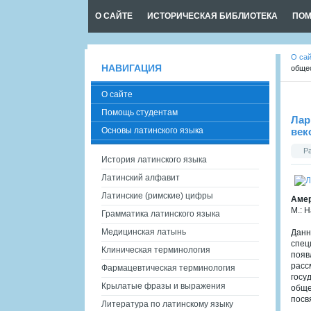
О САЙТЕ
ИСТОРИЧЕСКАЯ БИБЛИОТЕКА
ПОМ
О са
НАВИГАЦИЯ
общес
О сайте
Помощь студентам
Лар
Основы латинского языка
век
Р
История латинского языка
Латинский алфавит
Латинские (римские) цифры
Амер
М.: Н
Грамматика латинского языка
Медицинская латынь
Данн
спец
Клиническая терминология
появ
расс
Фармацевтическая терминология
госу
Крылатые фразы и выражения
обще
посв
Литература по латинскому языку