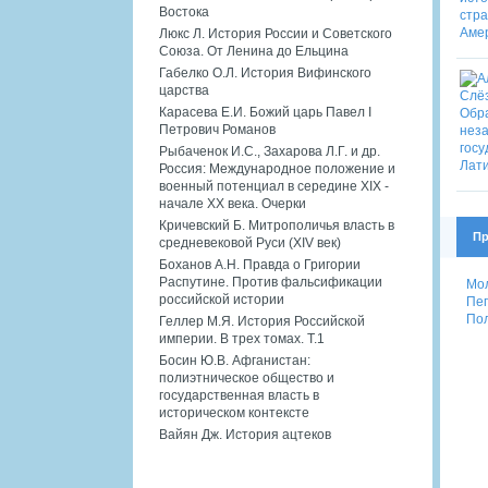
Востока
Люкс Л. История России и Советского
Союза. От Ленина до Ельцина
Габелко О.Л. История Вифинского
царства
Карасева Е.И. Божий царь Павел I
Петрович Романов
Рыбаченок И.С., Захарова Л.Г. и др.
Россия: Международное положение и
военный потенциал в середине XIX -
начале XX века. Очерки
Кричевский Б. Митрополичья власть в
Пр
средневековой Руси (XIV век)
Боханов А.Н. Правда о Григории
Распутине. Против фальсификации
Мол
российской истории
Пег
Пол
Геллер М.Я. История Российской
империи. В трех томах. Т.1
Босин Ю.В. Афганистан:
полиэтническое общество и
государственная власть в
историческом контексте
Вайян Дж. История ацтеков