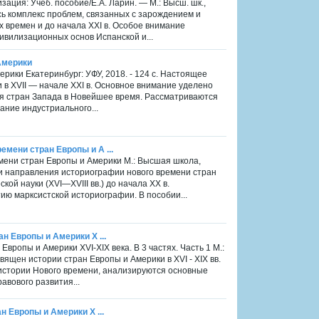
ация: Учеб. пособие/Е.А. Ларин. — М.: Высш. шк.,
есь комплекс проблем, связанных с зарождением и
 времен и до начала XXI в. Особое внимание
ивилизационных основ Испанской и...
Америки
рики Екатеринбург: УФУ, 2018. - 124 с. Настоящее
в XVII — начале XXI в. Основное внимание уделено
я стран Запада в Новейшее время. Рассматриваются
ание индустриального...
емени стран Европы и А ...
емени стран Европы и Америки М.: Высшая школа,
 и направления историографии нового времени стран
ой науки (XVI—XVIII вв.) до начала XX в.
ю марксистской историографии. В пособии...
ан Европы и Америки X ...
Европы и Америки XVI-XIX века. В 3 частях. Часть 1 М.:
священ истории стран Европы и Америки в XVI - XIX вв.
истории Нового времени, анализируются основные
авового развития...
н Европы и Америки X ...