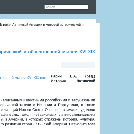
 История Латинской Америки в мировой исторической и
орической и общественной мысли XVI-XIX
Ларин Е.А. (ред.)
История Латинской
, написанным известными российскими и зарубежными
орической мысли в Испании и Португалии, а также
вилизаций Нового Света. Основное внимание уделено
рафических школ независимых латиноамериканских
пы и Америки, в которых отражены история, культура,
о развития стран Латинской Америки. Несколько глав