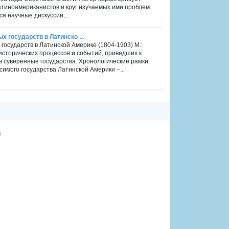
тиноамериканистов и круг изучаемых ими проблем.
я научные дискуссии,...
 государств в Латинско ...
государств в Латинской Америке (1804-1903) М.:
 исторических процессов и событий, приведших к
 суверенные государства. Хронологические рамки
симого государства Латинской Америки –...
ы