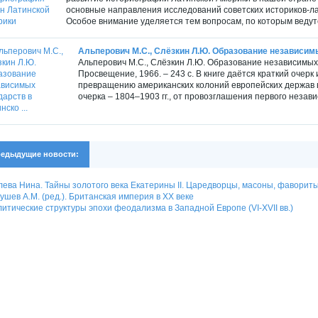
основные направления исследований советских историков-ла
Особое внимание уделяется тем вопросам, по которым ведутс
Альперович М.С., Слёзкин Л.Ю. Образование независимых
Альперович М.С., Слёзкин Л.Ю. Образование независимых 
Просвещение, 1966. – 243 с. В книге даётся краткий очерк
превращению американских колоний европейских держав в
очерка – 1804–1903 гг., от провозглашения первого незави
едыдущие новости:
ева Нина. Тайны золотого века Екатерины II. Царедворцы, масоны, фаворит
ушев А.М. (ред.). Британская империя в XX веке
итические структуры эпохи феодализма в Западной Европе (VI-XVII вв.)