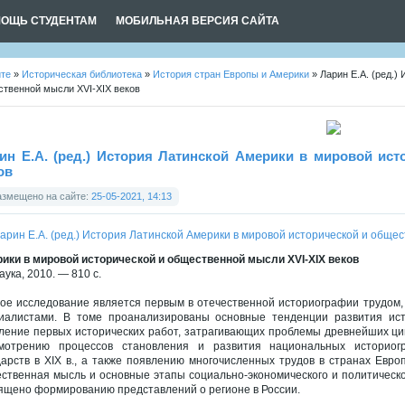
ОЩЬ СТУДЕНТАМ
МОБИЛЬНАЯ ВЕРСИЯ САЙТА
йте
»
Историческая библиотека
»
История стран Европы и Америки
» Ларин Е.А. (ред.)
твенной мысли XVI-XIX веков
ин Е.А. (ред.) История Латинской Америки в мировой ист
ов
азмещено на сайте:
25-05-2021, 14:13
ики в мировой исторической и общественной мысли XVI-XIX веков
аука, 2010. — 810 с.
ое исследование является первым в отечественной историографии трудом
иалистами. В томе проанализированы основные тенденции развития ист
ление первых исторических работ, затрагивающих проблемы древнейших ци
мотрению процессов становления и развития национальных историог
дарств в XIX в., а также появлению многочисленных трудов в странах Евро
ственная мысль и основные этапы социально-экономического и политическог
ящено формированию представлений о регионе в России.