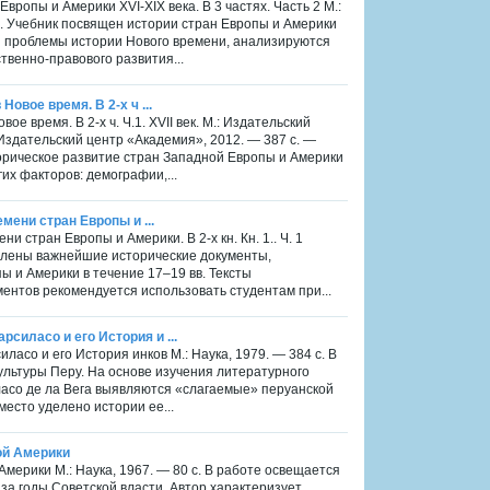
Европы и Америки XVI-XIX века. В 3 частях. Часть 2 М.:
. Учебник посвящен истории стран Европы и Америки
и проблемы истории Нового времени, анализируются
твенно-правового развития...
овое время. В 2-х ч ...
ое время. В 2-х ч. Ч.1. XVII век. М.: Издательский
: Издательский центр «Академия», 2012. — 387 с. —
рическое развитие стран Западной Европы и Америки
их факторов: демографии,...
емени стран Европы и ...
ни стран Европы и Америки. В 2-х кн. Кн. 1.. Ч. 1
авлены важнейшие исторические документы,
 и Америки в течение 17–19 вв. Тексты
ентов рекомендуется использовать студентам при...
силасо и его История и ...
ласо и его История инков М.: Наука, 1979. — 384 с. В
льтуры Перу. На основе изучения литературного
ласо де ла Вега выявляются «слагае­мые» перуанской
есто уделено истории ее...
ой Америки
мерики М.: Наука, 1967. — 80 с. В работе освещается
за годы Советской власти. Автор характеризует