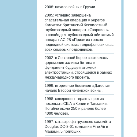
2008: начало войны в Грузии.
2005: успешно завершена
спасательная операция у берегов
Камчатки: британский беспилотный
глубоководный аппарат «Скорпион»
высвободил глубоководный обитаемый
аппарат АС-28 «Приз» из тросов
подводной системы гидрофонов и спас
всех семерых подводников.
2002: в Северной Корее состоялась
церемония заливки бетона в
фундамент будущей атомной
электростанции, строящейся в рамках
международного проекта.
1999: вторжение боевиков в Дагестан,
начало Второй чеченской войны.
1998: совершены теракты против
посольств США в Кении и Танзании.
Погибло около 250 и ранено более
4000 человек.
1997: катастрофа грузового самолёта
Douglas DC-8-61 компании Fine Air в
Майами, 5 погибших.