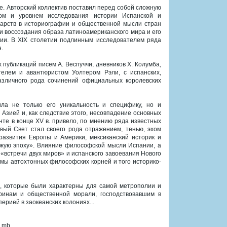
е. Авторский коллектив поставил перед собой сложную
ром и уровнем исследования истории Испанской и
дарств в историографии и общественной мысли стран
и воссоздания образа латиноамериканского мира и его
ссии. В XIX столетии подлинным исследователем ряда
.
 публикаций писем А. Веспуччи, дневников X. Колумба,
елем и авантюристом Уолтером Рэли, с испанских,
различного рода сочинений официальных королевских
ла не только его уникальность и специфику, но и
 Азией и, как следствие этого, несовпадение основных
те в конце XV в. привело, по мнению ряда известных
овый Свет стал своего рода отражением, тенью, эхом
развития Европы и Америки, мексиканский историк и
чужую эпоху». Влияние философской мысли Испании, а
«встречи двух миров» и испанского завоевания Нового
емы автохтонных философских корней и того историко-
, которые были характерны для самой метрополии и
тринам и общественной морали, господствовавшим в
ерией в заокеанских колониях...
 mb.