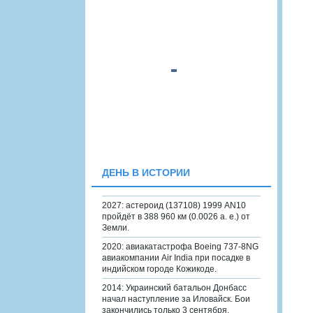
ДЕНЬ В ИСТОРИИ
2027: астероид (137108) 1999 AN10
пройдёт в 388 960 км (0.0026 а. е.) от
Земли.
2020: авиакатастрофа Boeing 737-8NG
авиакомпании Air India при посадке в
индийском городе Кожикоде.
2014: Украинский батальон Донбасс
начал наступление за Иловайск. Бои
закончились только 3 сентября.