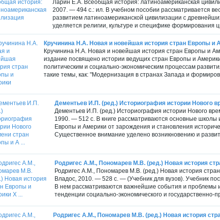
Ларин Е.А. Всеобщая история: латиноамериканская цивилиз
2007. — 494 с.: ил. В учебном пособии рассматривается в
развитием латиноамериканской цивилизации с древнейших
уделяется религии, культуре и специфике формирования ц
Кручинина Н.А. Новая и новейшая история стран Европы и 
Кручинина Н.А. Новая и новейшая история стран Европы и Аме
издание посвящено истории ведущих стран Европы и Америки 
политическим и социально-экономическим процессам развити
такие темы, как: "Модернизация в странах Запада и формиров
Дементьев И.П. (ред.) Историография истории Нового вр
Дементьев И.П. (ред.) Историография истории Нового вр
1990. — 512 с. В книге рассматриваются основные школы
Европы и Америки от зарождения и становления историческ
Существенное внимание уделено возникновению и развити
Родригес A.M., Пономарев М.В. (ред.) Новая история стр
Родригес A.M., Пономарев М.В. (ред.) Новая история стран 
Владос, 2010. — 528 с. — (Учебник для вузов). Учебник по
В нем рассматриваются важнейшие события и проблемы 
тенденции социально-экономического и государственно-пр
Родригес A.M., Пономарев М.В. (ред.) Новая история стра