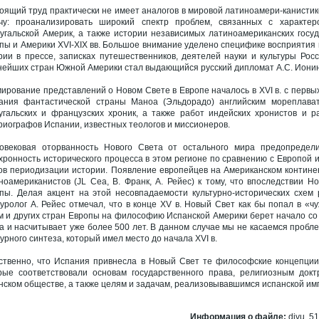
оящий труд практически не имеет аналогов в мировой латиноамери-канистик
чу: проанализировать широкий спектр проблем, связанных с характе
угальской Америк, а также истории независимых латиноамериканских госу
пы и Америки XVI-XIX вв. Большое внимание уделено специфике восприятия 
рии в прессе, записках путешественников, деятелей науки и культуры Ро
нейших стран Южной Америки стал выдающийся русский дипломат А.С. Ионин
ирование представлений о Новом Свете в Европе началось в XVI в. с первых
ания фантастической страны Маноа (Эльдорадо) английским мореплават
угальских и французских хроник, а также работ индейских хронистов и 
риографов Испании, известных теологов и миссионеров.
овековая оторванность Нового Света от остального мира предопредели
хронность исторического процесса в этом регионе по сравнению с Европой и
ов периодизации истории. Появление европейцев на Американском континен
ноамериканистов (JL Сеа, В. Франк, А. Рейес) к тому, что впоследствии Н
пы. Делая акцент на этой несовпадаемости культурно-исторических схем 
туролог А. Рейес отмечал, что в конце XV в. Новый Свет как бы попал в «
м и других стран Европы на философию Испанской Америки берет начало со 
а и насчитывает уже более 500 лет. В данном случае мы не касаемся пробл
турного синтеза, который имел место до начала XVI в.
ственно, что Испания привнесла в Новый Свет те философские концепции
рые соответствовали основам государственного права, религиозным док
нском обществе, а также целям и задачам, реализовывавшимся испанской имп
Информация о файле:
djvu, 51