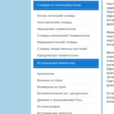
Наст
Словари по латинскому языку
зада
Порт
Русско-латинский словарь
Евро
исто
Анатомический словарь
круп
Акушерская терминология
Форм
Словарь клинической терминологии
опис
порт
Фармацевтический словарь
исто
Словарь лекарственных растений
Мног
Юридическая терминология
асин
этап
Историческая библиотека
лати
Евро
куль
Археология
зате
Военная история
Свет
куль
Всемирная история
Вспомогательные ист. дисциплины
Есте
кото
Древняя и средневековая Русь
испа
Историография
Исторические личности