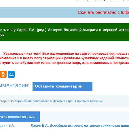
Скачать бесплатно c turbo
пить книгу
Ларин Е.А. (ред.) История Латинской Америки в мировой исто
ков
Уважаемые читатели! Все размещенные на сайте произведения предст
комления и в целях популяризации и рекламы бумажных изданий.Скачать 
е купить ее в бумажном или электронном виде, ознакомившись с предложе
мментарии:
Оставить комментарий
егория:
Историческая библиотека
»
История стран Европы и Америки
угие новости по теме:
Ларин Е.А. Всеобщая история: латиноамериканская цив