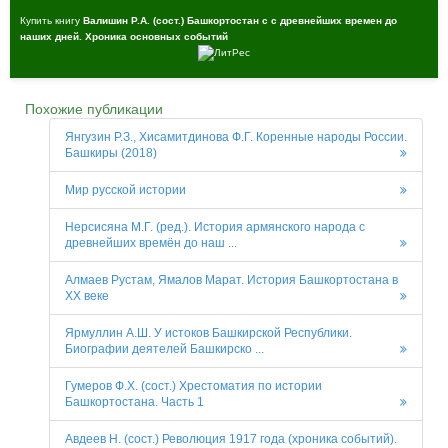
Купить книгу
Валишин Р.А. (сост.) Башкортостан с с древнейших времен до
наших дней. Хроника основных событий
Похожие публикации
Янгузин Р.З., Хисамитдинова Ф.Г. Коренные народы России.
Башкиры (2018)
Мир русской истории
Нерсисяна М.Г. (ред.). История армянского народа с
древнейших времён до наш ...
Алмаев Рустам, Ямалов Марат. История Башкортостана в
ХХ веке
Ярмуллин А.Ш. У истоков Башкирской Республики.
Биографии деятелей Башкирско ...
Гумеров Ф.Х. (сост.) Хрестоматия по истории
Башкортостана. Часть 1
Авдеев Н. (сост.) Революция 1917 года (хроника событий).