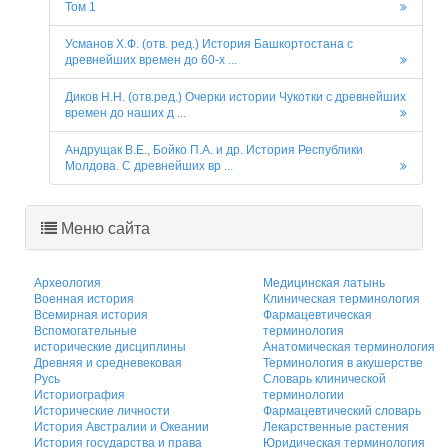
Том 1
Усманов Х.Ф. (отв. ред.) История Башкортостана с
древнейших времен до 60-х ...
Диков Н.Н. (отв.ред.) Очерки истории Чукотки с древнейших
времен до наших д ...
Андрущак В.Е., Бойко П.А. и др. История Республики
Молдова. С древнейших вр ...
Меню сайта
Археология
Медицинская латынь
Военная история
Клиническая терминология
Всемирная история
Фармацевтическая
Вспомогательные
терминология
исторические дисциплины
Анатомическая терминология
Древняя и средневековая
Терминология в акушерстве
Русь
Словарь клинической
Историография
терминологии
Исторические личности
Фармацевтический словарь
История Австралии и Океании
Лекарственные растения
История государства и права
Юридическая терминология