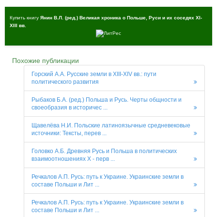
Купить книгу
Янин В.Л. (ред.) Великая хроника о Польше, Руси и их соседях XI-
XIII вв.
Похожие публикации
Горский А.А. Русские земли в XIII-XIV вв.: пути
политического развития
Рыбаков Б.А. (ред.) Польша и Русь. Черты общности и
своеобразия в историчес ...
Щавелёва Н.И. Польские латиноязычные средневековые
источники: Тексты, перев ...
Головко А.Б. Древняя Русь и Польша в политических
взаимоотношениях X - перв ...
Речкалов А.П. Русь: путь к Украине. Украинские земли в
составе Польши и Лит ...
Речкалов А.П. Русь: путь к Украине. Украинские земли в
составе Польши и Лит ...