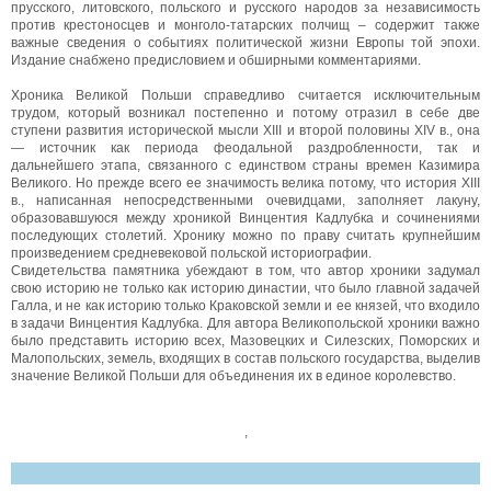
прусского, литовского, польского и русского народов за независимость
против крестоносцев и монголо-татарских полчищ – содержит также
важные сведения о событиях политической жизни Европы той эпохи.
Издание снабжено предисловием и обширными комментариями.
Хроника Великой Польши справедливо считается исключительным
трудом, который возникал постепенно и потому отразил в себе две
ступени развития исторической мысли XIII и второй половины XIV в., она
— источник как периода феодальной раздробленности, так и
дальнейшего этапа, связанного с единством страны времен Казимира
Великого. Но прежде всего ее значимость велика потому, что история XIII
в., написанная непосредственными очевидцами, заполняет лакуну,
образовавшуюся между хроникой Винцентия Кадлубка и сочинениями
последующих столетий. Хронику можно по праву считать крупнейшим
произведением средневековой польской историографии.
Свидетельства памятника убеждают в том, что автор хроники задумал
свою историю не только как историю династии, что было главной задачей
Галла, и не как историю только Краковской земли и ее князей, что входило
в задачи Винцентия Кадлубка. Для автора Великопольской хроники важно
было представить историю всех, Мазовецких и Силезских, Поморских и
Малопольских, земель, входящих в состав польского государства, выделив
значение Великой Польши для объединения их в единое королевство.
,