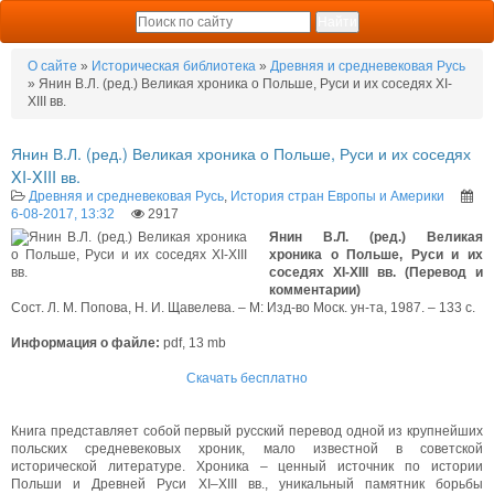
О сайте
»
Историческая библиотека
»
Древняя и средневековая Русь
» Янин В.Л. (ред.) Великая хроника о Польше, Руси и их соседях XI-
XIII вв.
Янин В.Л. (ред.) Великая хроника о Польше, Руси и их соседях
XI-XIII вв.
Древняя и средневековая Русь
,
История стран Европы и Америки
6-08-2017, 13:32
2917
Янин В.Л. (ред.) Великая
хроника о Польше, Руси и их
соседях XI-XIII вв. (Перевод и
комментарии)
Сост. Л. М. Попова, Н. И. Щавелева. – М: Изд-во Моск. ун-та, 1987. – 133 с.
Информация о файле:
pdf, 13 mb
Скачать бесплатно
Книга представляет собой первый русский перевод одной из крупнейших
польских средневековых хроник, мало известной в советской
исторической литературе. Хроника – ценный источник по истории
Польши и Древней Руси XI–XIII вв., уникальный памятник борьбы