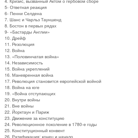
4. Кризис, вызванный Актом о гербовом сборе
5- Ответная реакция
6- Пенни Селдена
7. Шанс и Чарльз Тауншенд
8. Бостон в первых рядах
9- «Бастарды Англии»
10. Дрейф
11. Резолюция
12. Война
13. «Половинчатая война»
14. Независимость
15. Война укреплений
16. Маневренная война
17. Революция становится европейской войной
18. Война на юге
19. «Война отступающих
20. Внутри войны
21. Вне войны
22. Йорктаун и Париж
23. Движение за конституцию
24. Революционное поколение в 1780-е годы
25. Конституционный конвент
26. Ратификация: конец и начало