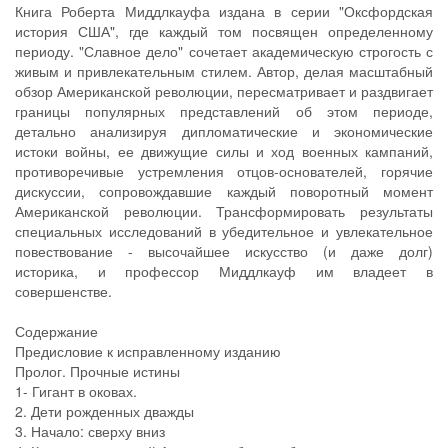
Книга Роберта Миддлкауфа издана в серии "Оксфордская
история США", где каждый том посвящен определенному
периоду. "Славное дело" сочетает академическую строгость с
живым и привлекательным стилем. Автор, делая масштабный
обзор Американской революции, пересматривает и раздвигает
границы популярных представлений об этом периоде,
детально анализируя дипломатические и экономические
истоки войны, ее движущие силы и ход военных кампаний,
противоречивые устремления отцов-­основателей, горячие
дискуссии, сопровождавшие каждый поворотный момент
Американской революции. Трансформировать результаты
специальных исследований в убедительное и увлекательное
повествование - высочайшее искусство (и даже долг)
историка, и профессор Миддлкауф им владеет в
совершенстве.
Содержание
Предисловие к исправленному изданию
Пролог. Прочные истины
1- Гигант в оковах.
2. Дети рожденных дважды
3. Начало: сверху вниз