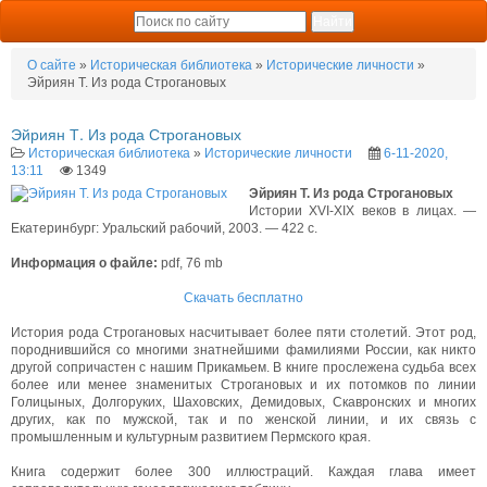
О сайте
»
Историческая библиотека
»
Исторические личности
»
Эйриян Т. Из рода Строгановых
Эйриян Т. Из рода Строгановых
Историческая библиотека
»
Исторические личности
6-11-2020,
13:11
1349
Эйриян Т. Из рода Строгановых
Истории XVI-XIX веков в лицах. —
Екатеринбург: Уральский рабочий, 2003. — 422 с.
Информация о файле:
pdf, 76 mb
Скачать бесплатно
История рода Строгановых насчитывает более пяти столетий. Этот род,
пород­нившийся со многими знатнейшими фамилиями России, как никто
другой сопричастен с нашим Прикамьем. В книге прослежена судьба всех
более или менее знаменитых Строгановых и их потомков по линии
Голицыных, Долгоруких, Ша­ховских, Демидовых, Скавронских и многих
других, как по мужской, так и по женской линии, и их связь с
промышленным и культурным развитием Пермского края.
Книга содержит более 300 иллюстраций. Каждая глава имеет