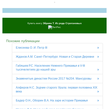
,
Купить книгу
Эйриян Т. Из рода Строгановых
Похожие публикации
Елисеева О. И. Петр III
Жданов A.M. Санкт-Петербург. Новая и Старая Деревни
Габяшев Р.С. Население Нижнего Прикамья в V-III
тысячелетиях до нашей эры
Знаменитые династии России 2017 №204. Мансуровы
Алферов Н.С. Зодчие старого Урала: первая половина XIX
века
Бадер О.Н., Оборин В.А. На заре истории Прикамья