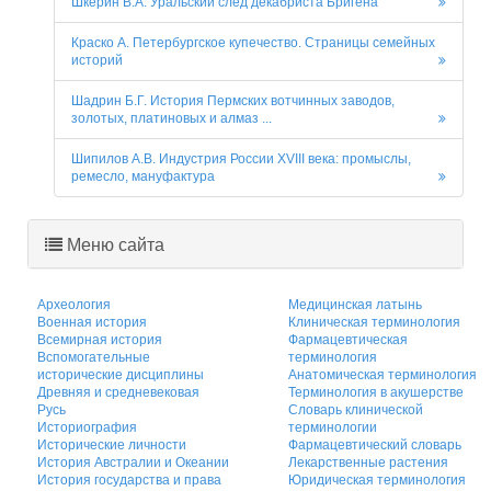
Шкерин В.А. Уральский след декабриста Бригена
Краско А. Петербургское купечество. Страницы семейных
историй
Шадрин Б.Г. История Пермских вотчинных заводов,
золотых, платиновых и алмаз ...
Шипилов А.В. Индустрия России XVIII века: промыслы,
ремесло, мануфактура
Меню сайта
Археология
Медицинская латынь
Военная история
Клиническая терминология
Всемирная история
Фармацевтическая
Вспомогательные
терминология
исторические дисциплины
Анатомическая терминология
Древняя и средневековая
Терминология в акушерстве
Русь
Словарь клинической
Историография
терминологии
Исторические личности
Фармацевтический словарь
История Австралии и Океании
Лекарственные растения
История государства и права
Юридическая терминология