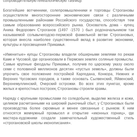
сопроводитель­ную генеалогическую таблицу.
Богатейшие вотчинники, солепромышленники и торговцы Строгановы
осуществляли многосторонние экономические связи с различными
промышленными районами Российского государства, способствуя тем
самым образованию всероссийского рынка. Основатель дома - купец
Аника Федорович Строганов (1497 -1570 ) был родоначальником так
называемой сольвычегодско-пермской фамильной ветви Строгановых,
которая внесла наиболее существенный вклад в развитие экономики,
культуры и просвещения Прикамья.
«Именитые» купцы Строгановы владели обширными землями по рекам
Каме и Чусовой, где организовали в Пермских землях соляные промыслы.
Самые крупные феодалы Прикамья, получив по царскому указу около
семи с половиной миллионов десятин «пустых земель», должны были
упрочить свое положение постройкой Каргедана, Конкора, Нижних и
Верхних Чусовских городков, а также основать Сылвенский, Яйвенский,
Верхнемуллинский, Очерский острожки. Во всех этих пунктах, кроме
жилых и крепостных построек, Строгановы строили храмы.
Наряду с крупными промыслами по соледобыче, выделке железа и кожи,
целиком расчитанными на широкий рыночный сбыт, у Строгановых были
производства более скромные и менее связанные с рынком. К ним
относятся жемчужный промысел и открытие «иконных горниц», где
мастера-художники создали замечательный художественный стиль
«строгановской школы иконописания».