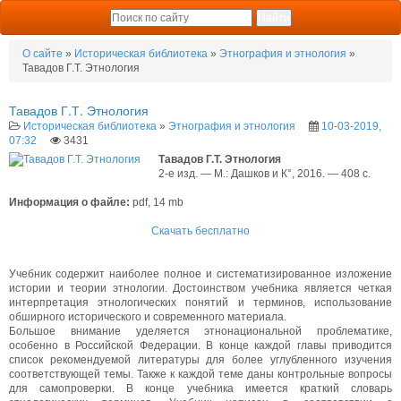
О сайте
»
Историческая библиотека
»
Этнография и этнология
»
Тавадов Г.Т. Этнология
Тавадов Г.Т. Этнология
Историческая библиотека
»
Этнография и этнология
10-03-2019,
07:32
3431
Тавадов Г.Т. Этнология
2-е изд. — М.: Дашков и К°, 2016. — 408 с.
Информация о файле:
pdf, 14 mb
Скачать бесплатно
Учебник содержит наиболее полное и систематизированное изложение
истории и теории этнологии. Достоинством учебника является четкая
интерпретация этнологических понятий и терминов, использование
обширного исторического и современного материала.
Большое внимание уделяется этнонациональной проблематике,
особенно в Российской Федерации. В конце каждой главы приводится
список рекомендуемой литературы для более углубленного изучения
соответствующей темы. Также к каждой теме даны контрольные вопросы
для самопроверки. В конце учебника имеется краткий словарь