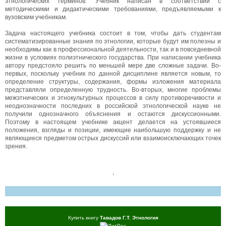
этнологических терминов. Учебник написан в соответствии с
методическими и дидактическими требованиями, предъявляемыми к
вузовским учебникам.
Задача настоящего учебника состоит в том, чтобы дать студентам
систематизированные знания по этнологии, которые будут им полезны и
необходимы как в профессиональной деятельности, так и в повседневной
жизни в условиях полиэтнического государства. При написании учебника
автору предстояло решить по меньшей мере две сложные задачи. Во-
первых, поскольку учебник по данной дисциплине является новым, то
определение структуры, содержания, формы изложения материала
представляли определенную трудность. Во-вторых, многие проблемы
межэтнических и этнокультурных процессов в силу противоречивости и
неоднозначности последних в российской этнологической науке не
получили однозначного объяснения и остаются дискуссионными.
Поэтому в настоящем учебнике акцент делается на устоявшиеся
положения, взгляды и позиции, имеющие наибольшую поддержку и не
являющиеся предметом острых дискуссий или взаимоисключающих точек
зрения.
,
Купить книгу
Тавадов Г.Т. Этнология