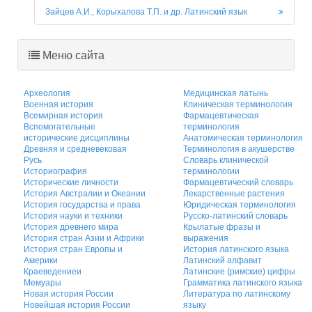
Зайцев А.И., Корыхалова Т.П. и др. Латинский язык
Меню сайта
Археология
Медицинская латынь
Военная история
Клиническая терминология
Всемирная история
Фармацевтическая
Вспомогательные
терминология
исторические дисциплины
Анатомическая терминология
Древняя и средневековая
Терминология в акушерстве
Русь
Словарь клинической
Историография
терминологии
Исторические личности
Фармацевтический словарь
История Австралии и Океании
Лекарственные растения
История государства и права
Юридическая терминология
История науки и техники
Русско-латинский словарь
История древнего мира
Крылатые фразы и
История стран Азии и Африки
выражения
История стран Европы и
История латинского языка
Америки
Латинский алфавит
Краеведениеи
Латинские (римские) цифры
Мемуары
Грамматика латинского языка
Новая история России
Литература по латинскому
Новейшая история России
языку