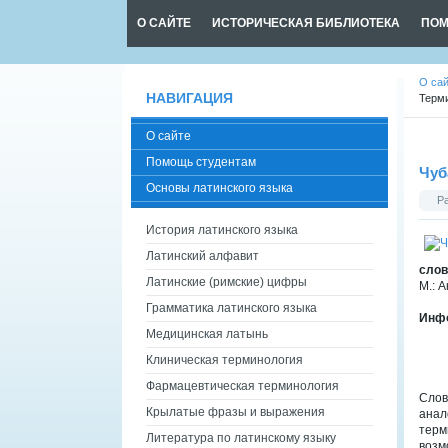
О САЙТЕ
ИСТОРИЧЕСКАЯ БИБЛИОТЕКА
ПОМ
О са
НАВИГАЦИЯ
Терм
О сайте
Помощь студентам
Чуб
Основы латинского языка
Р
История латинского языка
Латинский алфавит
слов
Латинские (римские) цифры
М.: А
Грамматика латинского языка
Инфо
Медицинская латынь
Клиническая терминология
Фармацевтическая терминология
Слов
Крылатые фразы и выражения
анал
терм
Литература по латинскому языку
возм