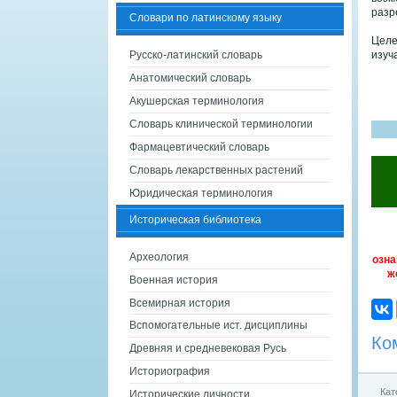
разр
Словари по латинскому языку
Целе
Русско-латинский словарь
изуч
Анатомический словарь
Акушерская терминология
Словарь клинической терминологии
Фармацевтический словарь
Словарь лекарственных растений
Юридическая терминология
Историческая библиотека
Археология
озна
ж
Военная история
Всемирная история
Вспомогательные ист. дисциплины
Ко
Древняя и средневековая Русь
Историография
Кат
Исторические личности