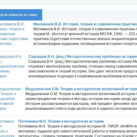
угие новости по теме:
Милованов В.И. История, теория и современная практика 
Милованов В.И. История, теория и современная практика
трудов М.: Институт военной истории МО РФ, 1996. — 223
практика подготовки отечественных военно-энциклопедич
историографии изданием, посвященным историко-теоретич
Сидорцов В.Н. (ред.) Методологические проблемы истории
Сидорцов В.Н. (ред.) Методологические проблемы истории Ми
отражает многообразие проблем, стоящих перед современной
эпистемологии и теорий истории. Оно дает читателю предста
инновационных подходах к сопряженным проблемам историческ
Медушевская О.М. Теория и методология когнитивной истор
Медушевская О.М. Теория и методология когнитивной истории М
своим предметом теорию и методы истории как науки среди дру
История рассматривается как наука, чей предмет феномен чел
реализовавшего себя в ходе целостного и единого историческог
Потёмкина Μ.Η. Теория и методология истории
Потёмкина Μ.Η. Теория и методология истории М.: РИОР: ИНФРА-М
материал, задания для самостоятельной работы и перечень вопрос
литературы, словарь терминов, практикум. Составлено на основе