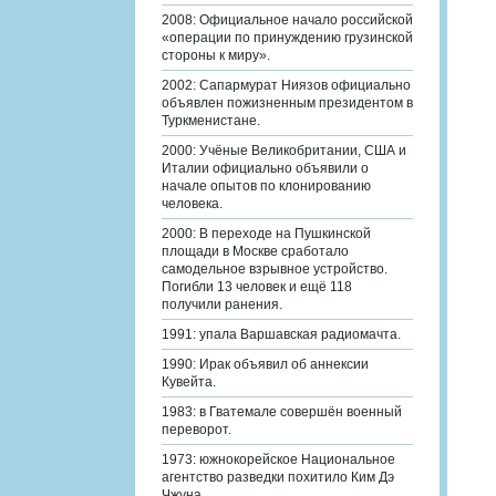
2008: Официальное начало российской
«операции по принуждению грузинской
стороны к миру».
2002: Сапармурат Ниязов официально
объявлен пожизненным президентом в
Туркменистане.
2000: Учёные Великобритании, США и
Италии официально объявили о
начале опытов по клонированию
человека.
2000: В переходе на Пушкинской
площади в Москве сработало
самодельное взрывное устройство.
Погибли 13 человек и ещё 118
получили ранения.
1991: упала Варшавская радиомачта.
1990: Ирак объявил об аннексии
Кувейта.
1983: в Гватемале совершён военный
переворот.
1973: южнокорейское Национальное
агентство разведки похитило Ким Дэ
Чжуна.