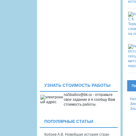
УЗНАТЬ СТОИМОСТЬ РАБОТЫ
Пр
na5ballov@bk.ru - отправьте
Нит
свое задание и я сообщу Вам
Зин
стоимость работы.
Злы
ПОПУЛЯРНЫЕ СТАТЬИ
Кобзев А.В. Новейшая история стран