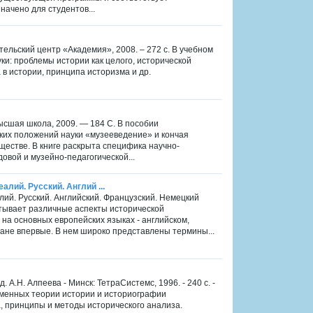
ачено для студентов...
тельский центр «Академия», 2008. – 272 с. В учебном
и: проблемы истории как целого, исторической
в истории, принципа историзма и др.
ысшая школа, 2009. — 184 С. В пособии
ских положений науки «музееведение» и кончая
естве. В книге раскрыта специфика научно-
овой и музейно-педагогической...
алий. Русский. Англий ...
лий. Русский. Английский. Французский. Немецкий
атывает различные аспекты исторической
на основных европейских языках - английском,
ране впервые. В нем широко представлены термины...
 А.Н. Алпеева - Минск: ТетраСистемс, 1996. - 240 с. -
ременных теории истории и историографии
, принципы и методы исторического анализа.