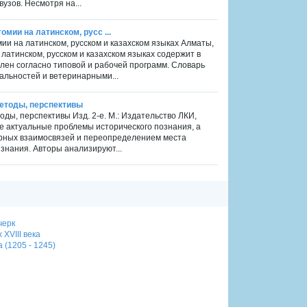
узов. Несмотря на...
мии на латинском, русс ...
ии на латинском, русском и казахском языках Алматы,
латинском, русском и казахском языках содержит в
лен согласно типовой и рабочей программ. Словарь
альностей и ветеринарными...
 методы, перспективы
тоды, перспективы Изд. 2-е. М.: Издательство ЛКИ,
ее актуальные проблемы исторического познания, а
рных взаимосвязей и переопределением места
знания. Авторы анализируют...
черк
XVIII века
 (1205 - 1245)