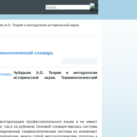
ян А.О. Теория и методология исторической науки.
минологический словарь
Чубарьян А.О. Теория и методология
исторической науки. Терминологический
нвентаризацию профессионального языка и не имеет
и, так и за рубежом. Основой словаря явилась система
орядоченная терминологическая система не исключает
урирующие между собой методологические подходы к