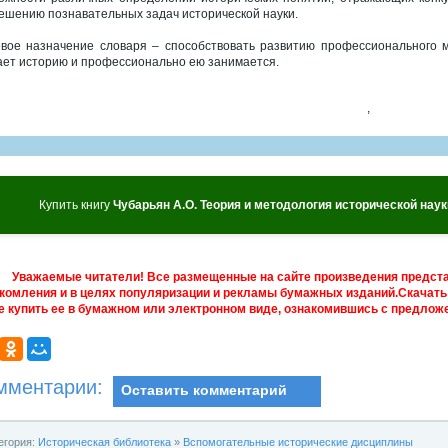
ешению познавательных задач исторической науки.
вое назначение словаря – способствовать развитию профессионального 
ает историю и профессионально ею занимается.
,
Купить книгу
Чубарьян А.О. Теория и методология исторической нау
Уважаемые читатели! Все размещенные на сайте произведения предст
комления и в целях популяризации и рекламы бумажных изданий.Скачать 
е купить ее в бумажном или электронном виде, ознакомившись с предложе
мментарии:
Оставить комментарий
егория:
Историческая библиотека
»
Вспомогательные исторические дисциплины