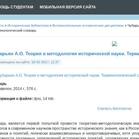
ОЩЬ СТУДЕНТАМ
МОБИЛЬНАЯ ВЕРСИЯ САЙТА
йте
»
Историческая библиотека
»
Вспомогательные исторические дисциплины
» Чубарь
инологический словарь
арьян А.О. Теория и методология исторической науки. Тер
азмещено на сайте:
18-02-2017, 12:37
арь
квилон, 2014 г., 576 с.
рмация о файле:
djvu, 14 mb.
Скачать бесплатно
арь является первой попыткой провести теоретико-методологическую и
огов в современном научном пространстве исторического знания, как в Росси
инов и понятий, логически взаимосвязанных и непротиворечивых, хотя уп
ожности различных определений исторических понятий, отражающих конк