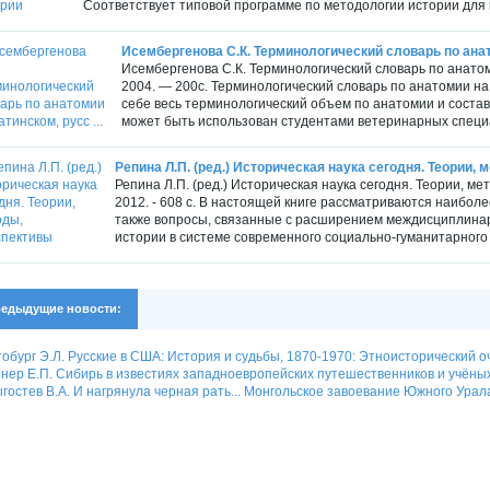
Соответствует типовой программе по методологии истории для в
Исембергенова С.К. Терминологический словарь по анато
Исембергенова С.К. Терминологический словарь по анатом
2004. — 200с. Терминологический словарь по анатомии на 
себе весь терминологический объем по анатомии и состав
может быть использован студентами ветеринарных специ
Репина Л.П. (ред.) Историческая наука сегодня. Теории,
Репина Л.П. (ред.) Историческая наука сегодня. Теории, ме
2012. - 608 с. В настоящей книге рассматриваются наибол
также вопросы, связанные с расширением междисциплина
истории в системе современного социально-гуманитарного 
едыдущие новости:
обург Э.Л. Русские в США: История и судьбы, 1870-1970: Этноисторический о
нер Е.П. Сибирь в известиях западноевропейских путешественников и учёных 
гостев В.А. И нагрянула черная рать... Монгольское завоевание Южного Урала