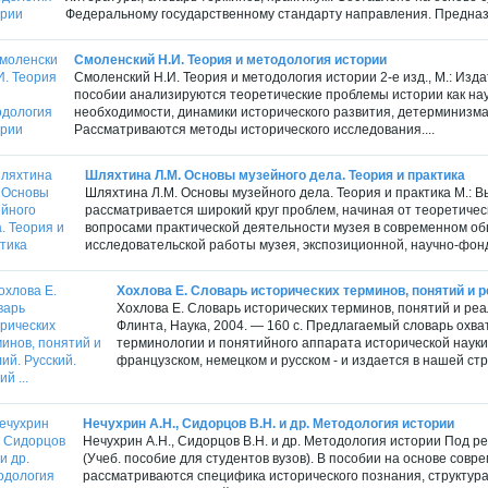
Федеральному государственному стандарту направления. Предназн
Смоленский Н.И. Теория и методология истории
Смоленский Н.И. Теория и методология истории 2-е изд., М.: Изда
пособии анализируются теоретические проблемы истории как наук
необходимости, динамики исторического развития, детерминизма 
Рассматриваются методы исторического исследования....
Шляхтина Л.М. Основы музейного дела. Теория и практика
Шляхтина Л.М. Основы музейного дела. Теория и практика М.: В
рассматривается широкий круг проблем, начиная от теоретиче
вопросами практической деятельности музея в современном общ
исследовательской работы музея, экспозиционной, научно-фонд
Хохлова Е. Словарь исторических терминов, понятий и ре
Хохлова Е. Словарь исторических терминов, понятий и реа
Флинта, Наука, 2004. — 160 с. Предлагаемый словарь охв
терминологии и понятийного аппарата исторической науки 
французском, немецком и русском - и издается в нашей ст
Нечухрин А.Н., Сидорцов В.Н. и др. Методология истории
Нечухрин А.Н., Сидорцов В.Н. и др. Методология истории Под ред.
(Учеб. пособие для студентов вузов). В пособии на основе сов
рассматриваются специфика исторического познания, структура