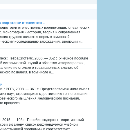
подготовки отечествен ...
 подготовки отечественных военно-энциклопедических
 с. Монография «История, теория и современная
еских трудов» является первым в мировой
ескому исследованию зарождения, эволюции и...
нск.: ТетраСистемс, 2006. — 352 с. Учебное пособие
 исторической наукой и областях историографии,
вление не столько о традиционных, сколько об
ого познания, в том числе о...
ии
. : РГГУ, 2008. — 361 с. Представляемая книга имеет
гих наук, стремящихся к достижению точного знания.
овеческого мышления, человеческого познания,
о процесса....
, 2015. — 198 с. Пособие содержит теоретический
ов к экзамену, список рекомендуемой учебной
 существующей программы и соответствует