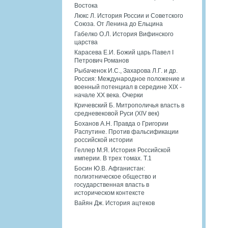
Востока
Люкс Л. История России и Советского
Союза. От Ленина до Ельцина
Габелко О.Л. История Вифинского
царства
Карасева Е.И. Божий царь Павел I
Петрович Романов
Рыбаченок И.С., Захарова Л.Г. и др.
Россия: Международное положение и
военный потенциал в середине XIX -
начале XX века. Очерки
Кричевский Б. Митрополичья власть в
средневековой Руси (XIV век)
Боханов А.Н. Правда о Григории
Распутине. Против фальсификации
российской истории
Геллер М.Я. История Российской
империи. В трех томах. Т.1
Босин Ю.В. Афганистан:
полиэтническое общество и
государственная власть в
историческом контексте
Вайян Дж. История ацтеков