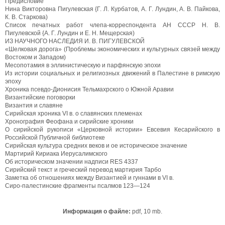
Предисловие
Нина Викторовна Пигулевская {Г. Л. Курбатов, А. Г. Лундин, А. В. Пайкова,
К. В. Старкова)
Список печатных работ члепа-корреспондента АН СССР Н. В.
Пигулевской {А. Г. Лундин и Е. Н. Мещерская)
ИЗ НАУЧНОГО НАСЛЕДИЯ И. В. ПИГУЛЕВСКОЙ
«Шелковая дорога» (Проблемы экономических и культурных связей между
Востоком и Западом)
Месопотамия в эллинистическую и парфянскую эпохи
Из истории социальных и религиозных движений в Палестине в римскую
эпоху
Хроника псевдо-Дионисия Тельмахрского о Южной Аравии
Византийские поговорки
Византия и славяне
Сирийская хроника VI в. о славянских племенах
Хронография Феофана и сирийские хроники
О сирийской рукописи «Церковной истории» Евсевия Кесарийского в
Российской Публичной библиотеке
Сирийская культура средних веков и ое историческое значение
Мартирий Кириака Иерусалимского
Об историческом значении надписи RES 4337
Сирийский текст и греческий перевод мартирия Тарбо
Заметка об отношениях между Византией и гуннами в VI в.
Сиро-палестинские фрагменты псалмов 123—124
Информация о файле:
pdf, 10 mb.