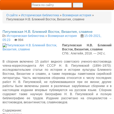
О сайте
»
Историческая библиотека
»
Всемирная история
»
Пигулевская Н.В. Ближний Восток, Византия, славяне
Пигулевская Н.В. Ближний Восток, Византия, славяне
Историческая библиотека
»
Всемирная история
15-09-2021,
05:23
994
Пигулевская Н.В. Ближний
Восток, Византия, славяне
СПб.: Алетейя, 2018. — 242 с.
В сборник включено 15 работ видного советского ученого-востоковеда
члена-корреспондента АН СССР Н. В. Пигулевской (1894–1970):
исследовательские статьи по истории и истории культуры Ближнего
Востока, Византии и славян, а также переводы памятников сирийской
литературы. Часть материалов сборника относится к числу последних
работ Н. В. Пигулевской, не публиковавшихся при ее жизни; другие
работы были включены ранее в различные зарубежные сборники и в
настоящем издании впервые публикуются на русском языке. Сборник
содержит также научную биографию Н. В. Пигулевской и полную
библиографию ее трудов. Издание рассчитано на специалистов –
востоковедов, византинистов, славяноведов.
Содержание: