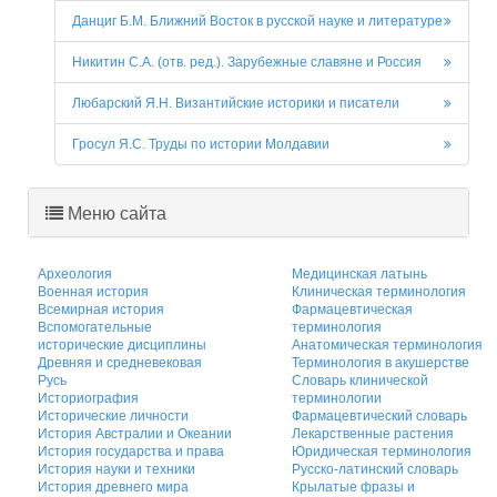
Данциг Б.М. Ближний Восток в русской науке и литературе
Никитин С.А. (отв. ред.). Зарубежные славяне и Россия
Любарский Я.Н. Византийские историки и писатели
Гросул Я.С. Труды по истории Молдавии
Меню сайта
Археология
Медицинская латынь
Военная история
Клиническая терминология
Всемирная история
Фармацевтическая
Вспомогательные
терминология
исторические дисциплины
Анатомическая терминология
Древняя и средневековая
Терминология в акушерстве
Русь
Словарь клинической
Историография
терминологии
Исторические личности
Фармацевтический словарь
История Австралии и Океании
Лекарственные растения
История государства и права
Юридическая терминология
История науки и техники
Русско-латинский словарь
История древнего мира
Крылатые фразы и