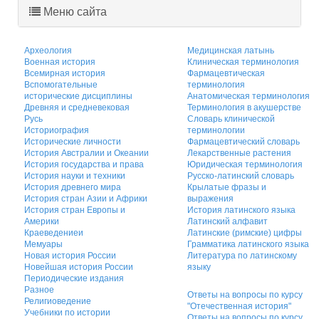
Меню сайта
Археология
Медицинская латынь
Военная история
Клиническая терминология
Всемирная история
Фармацевтическая
Вспомогательные
терминология
исторические дисциплины
Анатомическая терминология
Древняя и средневековая
Терминология в акушерстве
Русь
Словарь клинической
Историография
терминологии
Исторические личности
Фармацевтический словарь
История Австралии и Океании
Лекарственные растения
История государства и права
Юридическая терминология
История науки и техники
Русско-латинский словарь
История древнего мира
Крылатые фразы и
История стран Азии и Африки
выражения
История стран Европы и
История латинского языка
Америки
Латинский алфавит
Краеведениеи
Латинские (римские) цифры
Мемуары
Грамматика латинского языка
Новая история России
Литература по латинскому
Новейшая история России
языку
Периодические издания
Разное
Ответы на вопросы по курсу
Религиоведение
"Отечественная история"
Учебники по истории
Ответы на вопросы по курсу