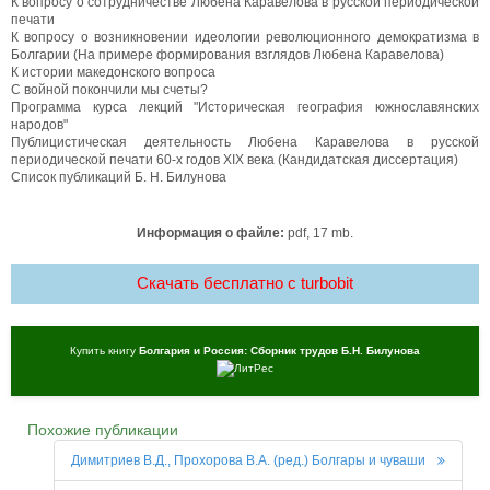
К вопросу о сотрудничестве Любена Каравелова в русской периодической
печати
К вопросу о возникновении идеологии революционного демократизма в
Болгарии (На примере формирования взглядов Любена Каравелова)
К истории македонского вопроса
С войной покончили мы счеты?
Программа курса лекций "Историческая география южнославянских
народов"
Публицистическая деятельность Любена Каравелова в русской
периодической печати 60-х годов XIX века (Кандидатская диссертация)
Список публикаций Б. Н. Билунова
Информация о файле:
pdf, 17 mb.
Скачать бесплатно c turbobit
Купить книгу
Болгария и Россия: Сборник трудов Б.Н. Билунова
Похожие публикации
Димитриев В.Д., Прохорова В.А. (ред.) Болгары и чуваши