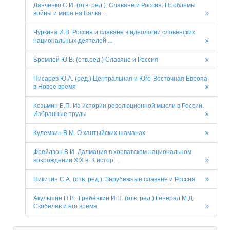
Данченко С.И. (отв. ред.). Славяне и Россия: Проблемы
войны и мира на Балка ...
Чуркина И.В. Россия и славяне в идеологии словенских
национальных деятелей ...
Бромлей Ю.В. (отв.ред.) Славяне и Россия
Писарев Ю.А. (ред.) Центральная и Юго-Восточная Европа
в Новое время
Козьмин Б.П. Из истории революционной мысли в России.
Избранные труды
Кулемзин В.М. О хантыйских шаманах
Фрейдзон В.И. Далмация в хорватском национальном
возрождении XIX в. К истор ...
Никитин С.А. (отв. ред.). Зарубежные славяне и Россия
Акульшин П.В., Гребёнкин И.Н. (отв. ред.) Генерал М.Д.
Скобелев и его время