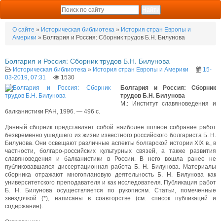
О сайте
»
Историческая библиотека
»
История стран Европы и
Америки
» Болгария и Россия: Сборник трудов Б.Н. Билунова
Болгария и Россия: Сборник трудов Б.Н. Билунова
Историческая библиотека
»
История стран Европы и Америки
15-
03-2019, 07:31
1530
Болгария и Россия: Сборник
трудов Б.Н. Билунова
М.: Институт славяноведения и
балканистики РАН, 1996. — 496 с.
Данный сборник представляет собой наиболее полное собрание работ
безвременно ушедшего из жизни известного российского болгариста Б. Н.
Билунова. Они освещают различные аспекты болгарской истории XIX в., в
частности, болгаро-российских культурных связей, а также развития
славяноведения и балканистики в России. В него вошла ранее не
публиковавшаяся диссертационная работа Б. Н. Билунова. Материалы
сборника отражают многоплановую деятельность Б. Н. Билунова как
университетского преподавателя и как исследователя. Публикация работ
Б. Н. Билунова осуществляется по рукописям. Статьи, помеченные
звездочкой (*), написаны в соавторстве (см. список публикаций и
содержание).