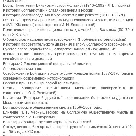
Оглавление:
Борис Николаевич Билунов – историк-славист (1946–1992) (Л. В. Горина)
К истории болгаристики и славяноведения в России
К истории славяноведения в Московском университете (1811–1835 гг.)
Основные проблемы развития культуры славянских и балканских народов
в XVIII–XIX веках (в соавторстве с И. И. Лещиловской)
Политическое развитие национальных движений на Балканах (50–70-е
годы XIX века)
О болгарском национальном возрождении (Проблемы историографии)
К истории просветительского движения в эпоху болгарского возрождения
Русское славянофильство и болгарское национальное движение
Формирование национально-революционного течения в болгарском
освободительном движении
Болгарский Революционный центральный комитет
Апрельское восстание
Освобождение Болгарии в ходе русско-турецкой войны 1877-1878 годов в
освещении современной историографии
Россия и принятие Тырновской конституции
Первые болгарские воспитанники Московского университета (в
соавторстве с О. К. Вяземской)
К истории "Болгарской дружины" – организации болгарских студентов в
Московском университете
Болгаро-русские общесгвенные связи в 1856–1869 годах
Влияние Н. Г. Чернышевского на болгарскую общественную мысль (в
соавторстве с М. Бычваровым)
Из истории болгаро-русских журналистских связей
Сотрудничество болгарских авторов в русской периодической печати в 40-
х – 50-х годах XIX века