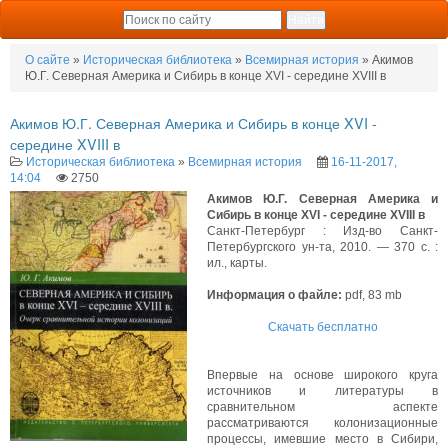
О сайте
»
Историческая библиотека
»
Всемирная история
» Акимов
Ю.Г. Северная Америка и Сибирь в конце XVI - середине XVIII в
Акимов Ю.Г. Северная Америка и Сибирь в конце XVI -
середине XVIII в
Историческая библиотека
»
Всемирная история
16-11-2017,
14:04
2750
Акимов Ю.Г. Северная Америка и
Сибирь в конце XVI - середине XVIII в
Санкт-Петербург : Изд-во Санкт-
Петербургского ун-та, 2010. — 370 с. :
ил., карты.
Информация о файле:
pdf, 83 mb
Скачать бесплатно
Впервые на основе широкого круга
источников и литературы в
сравнительном аспекте
рассматриваются колонизационные
процессы, имевшие место в Сибири,