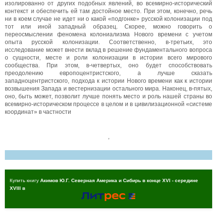
изолированно от других подобных явлений, во всемирно-исторический
контекст и обеспечить ей там достойное место. При этом, конечно, речь
ни в коем случае не идет ни о какой «подгонке» русской колонизации под
тот или иной западный образец. Скорее, можно говорить о
переосмыслении феномена колониализма Нового времени с учетом
опыта русской колонизации. Соответственно, в-третьих, это
исследование может внести вклад в решение фундаментального вопроса
о сущности, месте и роли колонизации в истории всего мирового
сообщества. При этом, в-четвертых, оно будет способствовать
преодолению европоцентристского, а лучше сказать
западноцентристского, подхода к истории Нового времени как к истории
возвышения Запада и вестернизации остального мира. Наконец, в-пятых,
оно, быть может, позволит лучше понять место и роль нашей страны во
всемирно-историческом процессе в целом и в цивилизационной «системе
координат» в частности
,
Купить книгу
Акимов Ю.Г. Северная Америка и Сибирь в конце XVI - середине
XVIII в