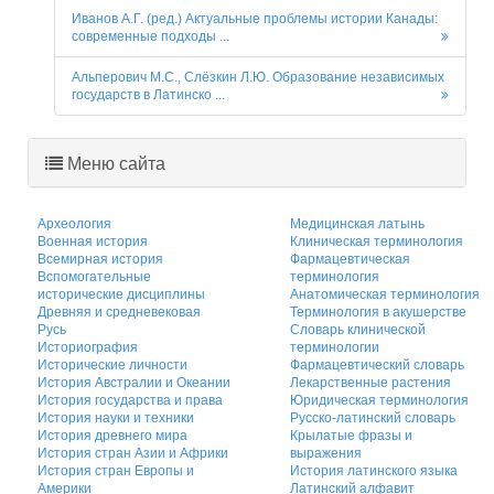
Иванов А.Г. (ред.) Актуальные проблемы истории Канады:
современные подходы ...
Альперович М.С., Слёзкин Л.Ю. Образование независимых
государств в Латинско ...
Меню сайта
Археология
Медицинская латынь
Военная история
Клиническая терминология
Всемирная история
Фармацевтическая
Вспомогательные
терминология
исторические дисциплины
Анатомическая терминология
Древняя и средневековая
Терминология в акушерстве
Русь
Словарь клинической
Историография
терминологии
Исторические личности
Фармацевтический словарь
История Австралии и Океании
Лекарственные растения
История государства и права
Юридическая терминология
История науки и техники
Русско-латинский словарь
История древнего мира
Крылатые фразы и
История стран Азии и Африки
выражения
История стран Европы и
История латинского языка
Америки
Латинский алфавит