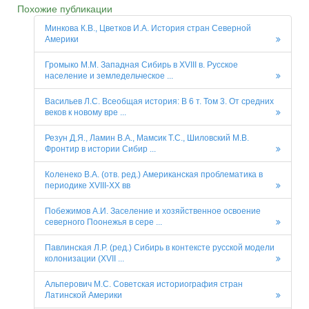
Похожие публикации
Минкова К.В., Цветков И.А. История стран Северной
Америки
Громыко М.М. Западная Сибирь в XVIII в. Русское
население и земледельческое ...
Васильев Л.С. Всеобщая история: В 6 т. Том 3. От средних
веков к новому вре ...
Резун Д.Я., Ламин В.А., Мамсик Т.С., Шиловский М.В.
Фронтир в истории Сибир ...
Коленеко В.А. (отв. ред.) Американская проблематика в
периодике XVIII-XX вв
Побежимов А.И. Заселение и хозяйственное освоение
северного Поонежья в сере ...
Павлинская Л.Р. (ред.) Сибирь в контексте русской модели
колонизации (XVII ...
Альперович М.С. Советская историография стран
Латинской Америки