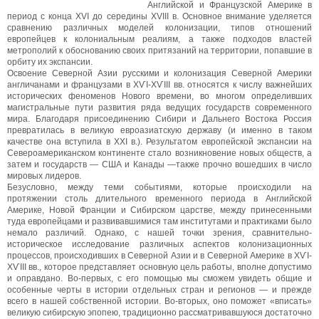
Английской и Французской Америке в
период с конца XVI до середины XVIII в. Основное внимание уделяется
сравнению различных моделей колонизации, типов отношений
европейцев к колониальным реалиям, а также подходов властей
метрополий к обоснованию своих притязаний на территории, попавшие в
орбиту их экспансии.
Освоение Северной Азии русскими и колонизация Северной Америки
англичанами и французами в ХѴІ-ХѴІІІ вв. относятся к числу важнейших
исторических феноменов Нового времени, во многом определивших
магистральные пути развития ряда ведущих государств современного
мира. Благодаря присоединению Сибири и Дальнего Востока Россия
превратилась в великую евроазиатскую державу (и именно в таком
качестве она вступила в XXI в.). Результатом европейской экспансии на
Североамериканском континенте стало возникновение новых обществ, а
затем и государств — США и Канады —также прочно вошедших в число
мировых лидеров.
Безусловно, между теми событиями, которые происходили на
протяжении столь длительного временного периода в Английской
Америке, Новой Франции и Сибирском царстве, между принесенными
туда европейцами и развивавшимися там институтами и практиками было
немало различий. Однако, с нашей точки зрения, сравнительно-
историческое исследование различных аспектов колонизационных
процессов, происходивших в Северной Азии и в Северной Америке в ХѴІ-
ХѴІІІ вв., которое представляет основную цель работы, вполне допустимо
и оправдано. Во-первых, с его помощью мы сможем увидеть общие и
особенные черты в истории отдельных стран и регионов — и прежде
всего в нашей собственной истории. Во-вторых, оно поможет «вписать»
великую сибирскую эпопею, традиционно рассматривавшуюся достаточно