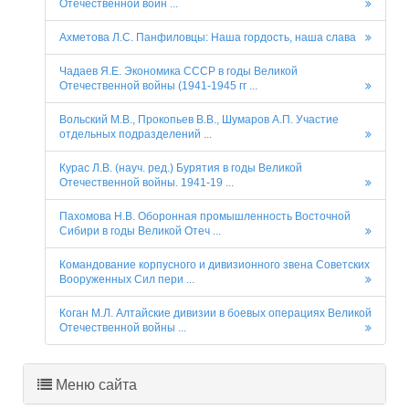
Отечественной войн ...
Ахметова Л.С. Панфиловцы: Наша гордость, наша слава
Чадаев Я.Е. Экономика СССР в годы Великой
Отечественной войны (1941-1945 гг ...
Вольский М.В., Прокопьев В.В., Шумаров А.П. Участие
отдельных подразделений ...
Курас Л.В. (науч. ред.) Бурятия в годы Великой
Отечественной войны. 1941-19 ...
Пахомова Н.В. Оборонная промышленность Восточной
Сибири в годы Великой Отеч ...
Командование корпусного и дивизионного звена Советских
Вооруженных Сил пери ...
Коган М.Л. Алтайские дивизии в боевых операциях Великой
Отечественной войны ...
Меню сайта