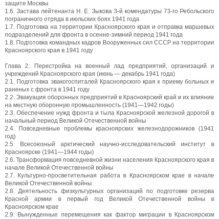
защите Москвы
1.6. Застава лейтенанта Н. Е. Зыкова 3-й комендатуры 73-го Ребольского
пограничного отряда в июльских боях 1941 года
1.7. Подготовка на территории Красноярского края и отправка маршевых
подразделений для фронта в осенне-зимний период 1941 года
1.8. Подготовка командных кадров Вооруженных сил СССР на территории
Красноярского края в 1941 году
Глава 2. Перестройка на военный лад предприятий, организаций и
учреждений Красноярского края (июнь — декабрь 1941 года)
2.1. Подготовка эвакогоспиталей Красноярского края к приему больных и
раненых с фронта в 1941 году
2.2. Эвакуация оборонных предприятий в Красноярский край и их влияние
на местную оборонную промышленность (1941—1942 годы)
2.3. Обеспечение нужд фронта и тыла Красноярской железной дорогой в
начальный период Великой Отечественной войны
2.4. Повседневные проблемы красноярских железнодорожников (1941
год)
2.5. Всесоюзный арктический научно-исследовательский институт в
Красноярске (1941—1944 годы)
2.6. Трансформация повседневной жизни населения Красноярского края в
начале Великой Отечественной войны
2.7. Культурно-просветительная работа в Красноярском крае в начале
Великой Отечественной войны
2.8. Деятельность физкультурных организаций по подготовке резерва
Красной армии в первый год Великой Отечественной войны в
Красноярском крае
2.9. Вынужденные перемещения как фактор миграции в Красноярском