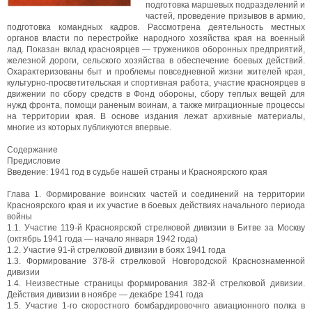
подготовка маршевых подразделений и
частей, проведение призывов в армию,
подготовка командных кадров. Рассмотрена деятельность местных
органов власти по перестройке народного хозяйства края на военный
лад. Показан вклад красноярцев — тружеников оборонных предприятий,
железной дороги, сельского хозяйства в обеспечение боевых действий.
Охарактеризованы быт и проблемы повседневной жизни жителей края,
культурно-просветительская и спортивная работа, участие красноярцев в
движении по сбору средств в Фонд обороны, сбору теплых вещей для
нужд фронта, помощи раненым воинам, а также миграционные процессы
на территории края. В основе издания лежат архивные материалы,
многие из которых публикуются впервые.
Содержание
Предисловие
Введение: 1941 год в судьбе нашей страны и Красноярского края
Глава 1. Формирование воинских частей и соединений на территории
Красноярского края и их участие в боевых действиях начального периода
войны
1.1. Участие 119-й Красноярской стрелковой дивизии в Битве за Москву
(октябрь 1941 года — начало января 1942 года)
1.2. Участие 91-й стрелковой дивизии в боях 1941 года
1.3. Формирование 378-й стрелковой Новгородской Краснознаменной
дивизии
1.4. Неизвестные страницы формирования 382-й стрелковой дивизии.
Действия дивизии в ноябре — декабре 1941 года
1.5. Участие 1-го скоростного бомбардировочнго авиационного полка в