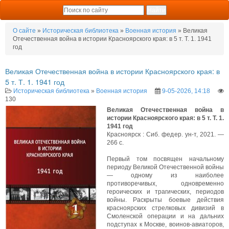
О сайте
»
Историческая библиотека
»
Военная история
» Великая
Отечественная война в истории Красноярского края: в 5 т. Т. 1. 1941
год
Великая Отечественная война в истории Красноярского края: в
5 т. Т. 1. 1941 год
Историческая библиотека
»
Военная история
9-05-2026, 14:18
130
Великая Отечественная война в
истории Красноярского края: в 5 т. Т. 1.
1941 год
Красноярск : Сиб. федер. ун-т, 2021. —
266 с.
Первый том посвящен начальному
периоду Великой Отечественной войны
— одному из наиболее
противоречивых, одновременно
героических и трагических, периодов
войны. Раскрыты боевые действия
красноярских стрелковых дивизий в
Смоленской операции и на дальних
подступах к Москве, воинов-авиаторов,