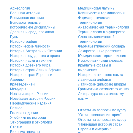
Археология
Медицинская латынь
Военная история
Клиническая терминология
Всемирная история
Фармацевтическая
Вспомогательные
терминология
исторические дисциплины
Анатомическая терминология
Древняя и средневековая
Терминология в акушерстве
Русь
Словарь клинической
Историография
терминологии
Исторические личности
Фармацевтический словарь
История Австралии и Океании
Лекарственные растения
История государства и права
Юридическая терминология
История науки и техники
Русско-латинский словарь
История древнего мира
Крылатые фразы и
История стран Азии и Африки
выражения
История стран Европы и
История латинского языка
Америки
Латинский алфавит
Краеведениеи
Латинские (римские) цифры
Мемуары
Грамматика латинского языка
Новая история России
Литература по латинскому
Новейшая история России
языку
Периодические издания
Разное
Ответы на вопросы по курсу
Религиоведение
"Отечественная история"
Учебники по истории
Ответы на вопросы по курсу
Этнография и этнология
"Новейшая история стран
Статьи
Европы и Америки"
Видеоматериалы