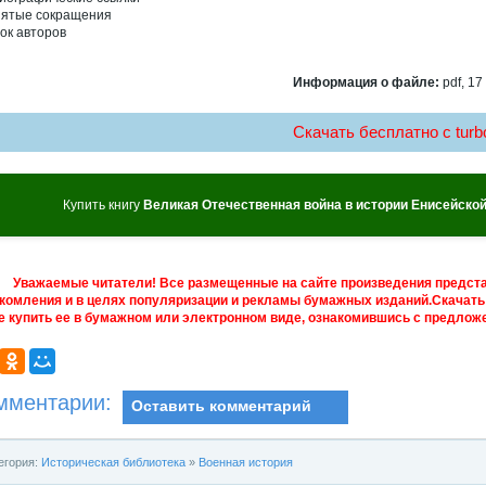
ятые сокращения
ок авторов
Информация о файле:
pdf, 17
Скачать бесплатно c turbo
Купить книгу
Великая Отечественная война в истории Енисейской Си
Уважаемые читатели! Все размещенные на сайте произведения предст
комления и в целях популяризации и рекламы бумажных изданий.Скачать 
е купить ее в бумажном или электронном виде, ознакомившись с предложе
мментарии:
Оставить комментарий
егория:
Историческая библиотека
»
Военная история