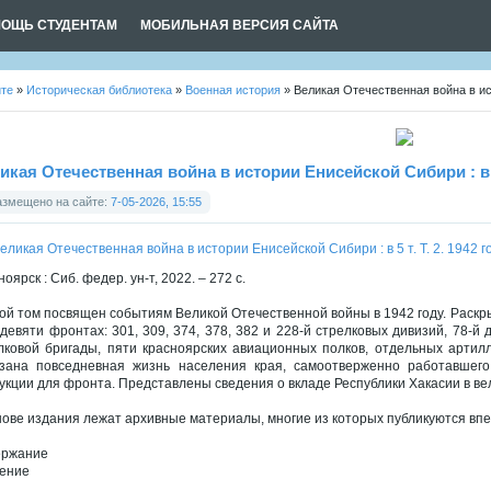
ОЩЬ СТУДЕНТАМ
МОБИЛЬНАЯ ВЕРСИЯ САЙТА
йте
»
Историческая библиотека
»
Военная история
» Великая Отечественная война в исто
икая Отечественная война в истории Енисейской Сибири : в 5 т
азмещено на сайте:
7-05-2026, 15:55
оярск : Сиб. федер. ун-т, 2022. – 272 с.
ой том посвящен событиям Великой Отечественной войны в 1942 году. Раскры
 девяти фронтах: 301, 309, 374, 378, 382 и 228-й стрелковых дивизий, 78-й
лковой бригады, пяти красноярских авиационных полков, отдельных артил
зана повседневная жизнь населения края, самоотверженно работавшег
укции для фронта. Представлены сведения о вкладе Республики Хакасии в ве
нове издания лежат архивные материалы, многие из которых публикуются вп
ержание
ение