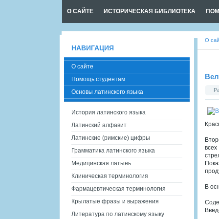
О САЙТЕ
ИСТОРИЧЕСКАЯ БИБЛИОТЕКА
ПОМ
О са
НАВИГАЦИЯ
О сайте
Вел
Помощь студентам
Р
Основы латинского языка
История латинского языка
Красн
Латинский алфавит
Латинские (римские) цифры
Втор
всех
Грамматика латинского языка
стре
Медицинская латынь
Пока
прод
Клиническая терминология
В ос
Фармацевтическая терминология
Крылатые фразы и выражения
Сод
Введ
Литература по латинскому языку