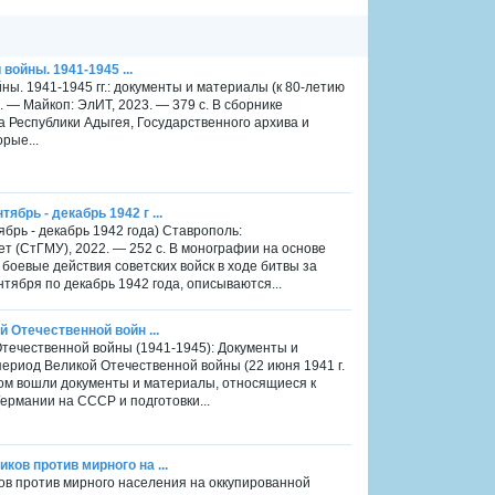
ойны. 1941-1945 ...
ы. 1941-1945 гг.: документы и материалы (к 80-летию
 — Майкоп: ЭлИТ, 2023. — 379 с. В сборнике
 Республики Адыгея, Государственного архива и
рые...
брь - декабрь 1942 г ...
брь - декабрь 1942 года) Ставрополь:
т (СтГМУ), 2022. — 252 с. В монографии на основе
боевые действия советских войск в ходе битвы за
нтября по декабрь 1942 года, описываются...
й Отечественной войн ...
 Отечественной войны (1941-1945): Документы и
период Великой Отечественной войны (22 июня 1941 г.
В том вошли документы и материалы, относящиеся к
рмании на СССР и подготовки...
ков против мирного на ...
ков против мирного населения на оккупированной