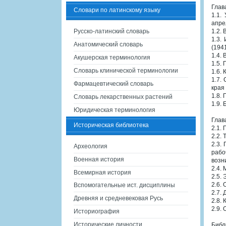
Глав
Словари по латинскому языку
1.1.
апре
Русско-латинский словарь
1.2.
1.3.
Анатомический словарь
(194
1.4.
Акушерская терминология
1.5.
Словарь клинической терминологии
1.6.
1.7.
Фармацевтический словарь
края
1.8.
Словарь лекарственных растений
1.9.
Юридическая терминология
Глав
Историческая библиотека
2.1.
2.2.
2.3.
Археология
рабо
Военная история
возн
2.4.
Всемирная история
2.5.
2.6.
Вспомогательные ист. дисциплины
2.7.
Древняя и средневековая Русь
2.8.
2.9.
Историография
Исторические личности
Библ