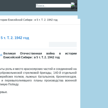
рии Енисейской Сибири : в 5 т. Т. 2. 1942 год
. Т. 2. 1942 год
Великая Отечественная война в истории
Енисейской Сибири : в 5 т. Т. 2. 1942 год
ты роль и место красноярских частей и соединений на
 добровольческой стрелковой бригады, 140-й отдельной
лерийских полков, лыжных батальонов, бронепоездов.
о и перевыполнявшего планы производства военной
ликую Победу.
ервые.