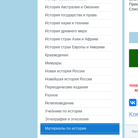
Прин
История Австралии и Океании
Спис
История государства и права
История науки и техники
История древнего мира
История стран Азии и Африки
История стран Европы и Америки
Краеведение
Мемуары
Новая история России
Новейшая история России
озна
Периодические издания
ж
Разное
Религиоведение
Учебники по истории
Ко
Этнография и этнология
Материалы по истории
Кат