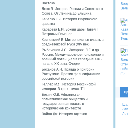
Востока
Люкс Л. История России и Советского
Союза. От Ленина до Ельцина
Габелко О.Л. История Вифинского
царства
Карасева Е.И. Божий царь Павел I
Петрович Романов
Кричевский Б. Митрополичья власть в
средневековой Руси (XIV век)
Рыбаченок И.С., Захарова Л.Г. и др.
Россия: Международное положение и
военный потенциал в середине XIX -
начале XX века. Очерки
Боханов А.Н. Правда о Григории
Распутине. Против фальсификации
российской истории
Геллер М.Я. История Российской
империи. В трех томах. Т.1
Пр
Босин Ю.В. Афганистан:
полиэтническое общество и
государственная власть в
Шах
историческом контексте
Зак
Лет
Вайян Дж. История ацтеков