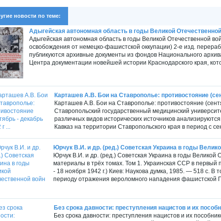
угие новости по теме:
Адыгейская автономная область в годы Великой Отечественной в
Адыгейская автономная область в годы Великой Отечественной войн
освобождения от немецко-фашистской оккупации) 2-е изд. перераб.
публикуются архивные документы из фондов Национального архива
Центра документации новейшей истории Краснодарского края, кото
Карташев А.В. Бои на Ставрополье: противостояние (сентя
Карташев А.В. Бои на Ставрополье: противостояние (сентя
Ставропольский государственный медицинский университе
различных видов исторических источников анализируются 
Кавказ на территории Ставропольского края в период с се
Юрчук В.И. и др. (ред.) Советская Украина в годы Велико
Юрчук В.И. и др. (ред.) Советская Украина в годы Великой
материалы в трёх томах. Том 1. Украинская ССР в первый 
- 18 ноября 1942 г.) Киев: Наукова думка, 1985. — 518 с. 
периоду отражения вероломного нападения фашистской Ге
Без срока давности: преступления нацистов и их пособни
Без срока давности: преступления нацистов и их пособни