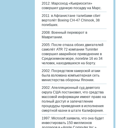
2012: Марсоход «Кьюриосити»
совершил удачную посадку на Марс.
2011: в Афганистане талибами сбит
вертолёт Boeing CH-47 Chinook, 38
погибших.
2008: Военный переворот в
Мавритании.
2005: После отказа обоих двигателей
самолёт ATR 72 компании Tuninter
совершил аварийное приводнение в
Средиземном море, погибли 16 из 34
человек, находившихся на борту.
2002: Посредством хакерской атаки
была взломана компьютерная сеть
министерства обороны Японии.
2002: Апелляционный суд девятого
округа США постановил, что средства
массовой информации имеют право на
полный доступ и запечатление
процедуры приведения в исполнения
смертной казни в штате Калифорния.
1997: Microsoft заявила, что она будет
инвестировать 150 миллионов
долларов в «Apple Computer Inc.».