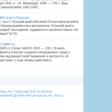
 1942 г.). - М.: Воениздат, 1958. — 735 с. Труд
твенной войне 1941-1945...
Е. (сост.) Тульски ...
Е. (сост.) Тульский край в Великой Отечественной войне
с. Сборник документов и материалов «Тульский край в
первый том издания, задуманного как многотомное. Он
вов ГУК ТО...
-1945 гг.)
45 гг.) Сухум: АбИГИ, 2015. — 232 с. В книге
дпринята попытка создания обобщающего труда о
тва над фашистской Германией, в частности, об
итории, о ходе боевых действий в...
овым, В.Н. Перетцем, В.М. Истриным
лений (Да Мин люй цзи цзе фу ли). Часть 2