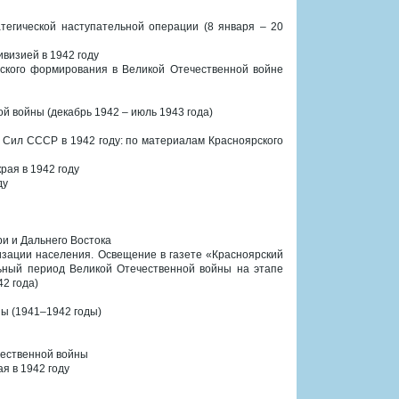
атегической наступательной операции (8 января – 20
визией в 1942 году
рского формирования в Великой Отечественной войне
ой войны (декабрь 1942 – июль 1943 года)
 Сил СССР в 1942 году: по материалам Красноярского
рая в 1942 году
ду
ри и Дальнего Востока
изации населения. Освещение в газете «Красноярский
льный период Великой Отечественной войны на этапе
2 года)
ны (1941–1942 годы)
чественной войны
я в 1942 году