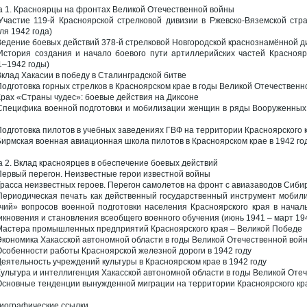
а 1. Красноярцы на фронтах Великой Отечественной войны
 Участие 119-й Красноярской стрелковой дивизии в Ржевско-Вяземской стр
ля 1942 года)
 Ведение боевых действий 378-й стрелковой Новгородской краснознамённой ди
 История создания и начало боевого пути артиллерийских частей Красноя
1–1942 годы)
 Вклад Хакасии в победу в Сталинградской битве
 Подготовка горных стрелков в Красноярском крае в годы Великой Отечественн
 Крах «Страны чудес»: боевые действия на Диксоне
 Специфика военной подготовки и мобилизации женщин в ряды Вооруженных
 Подготовка пилотов в учебных заведениях ГВФ на территории Красноярского к
 Бирмская военная авиационная школа пилотов в Красноярском крае в 1942 го
а 2. Вклад красноярцев в обеспечение боевых действий
 Первый перегон. Неизвестные герои известной войны
 Трасса неизвестных героев. Перегон самолетов на фронт с авиазаводов Сиби
 Периодическая печать как действенный государственный инструмент мобил
чий» вопросов военной подготовки населения Красноярского края в нача
икновения и становления всеобщего военного обучения (июнь 1941 – март 194
 Мастера промышленных предприятий Красноярского края – Великой Победе
 Экономика Хакасской автономной области в годы Великой Отечественной вой
 Особенности работы Красноярской железной дороги в 1942 году
 Деятельность учреждений культуры в Красноярском крае в 1942 году
 Культура и интеллигенция Хакасской автономной области в годы Великой Оте
 Основные тенденции вынужденной миграции на территории Красноярского кра
иографические ссылки