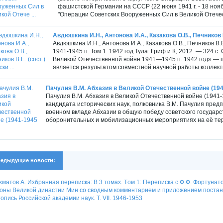
фашистской Германии на СССР (22 июня 1941 г. - 18 ноября
"Операции Советских Вооруженных Сил в Великой Отечес
Авдюшкина И.Н., Антонова И.А., Казакова О.В., Печников В.
Авдюшкина И.Н., Антонова И.А., Казакова О.В., Печников В.
1941-1945 гг. Том 1. 1942 год Тула: Гриф и К, 2012. — 324 
Великой Отечественной войне 1941—1945 гг. 1942 год» — 
является результатом совместной научной работы коллекти
Пачулия В.М. Абхазия в Великой Отечественной войне (1941
Пачулия В.М. Абхазия в Великой Отечественной войне (1941-19
кандидата исторических наук, полковника В.М. Пачулия пре
военном вкладе Абхазии в общую победу советского государс
оборонительных и мобилизационных мероприятиях на её терр
едыдущие новости:
матов А. Избранная переписка: В 3 томах. Tом 1: Переписка с Ф.Ф. Фортунат
оны Великой династии Мин со сводным комментарием и приложением постанов
опись Российской академии наук. Т. VII. 1946-1953