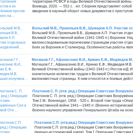
территории РСФСР в годы Великой Отечественной войны. В
Воевода, 2020. — 552 с. : ил. Сборник представляет собо
введение в научный оборот новых документов о преступле
Вольский М.В., Прокопьев В.В., Шумаров А.П. Участие о
Вольский М.В., Прокопьев В.В., Шумаров А.П. Участие от
Великой Отечественной войне (1941-1945 гг.) Воронеж: На
малоисследованным героическим страницам участия отде
боях за Воронеж и Сталинград. Особенностью работы явля
Матишов Г.Г., Афанасенко В.И., Кринко Е.Ф., Медведев М.
Матишов Г.Г., Афанасенко В.И., Кринко Е.Ф., Медведев М.
Великой Отечественной войны (1942-1943 гг.) Ростов н/Д:
значительное количество трудов о Великой Отечественной
малоизвестные страницы. К ним относятся и боевые действ
Платонов С. П. (отв. ред.) Операции Советских Вооружён
Платонов С. П. (отв. ред.) Операции Советских Вооружённ
Том 2 М.: Воениздат, 1958. - 520 с. Второй том труда «О
Отечественной войне 1941—1945 гг. (Военно-исторически
Военно-научного управления Генерального Штаба на осно
Платонов С.П. (отв.ред.) Операции Советских Вооружен
Платонов С.П. (отв.ред.) Операции Советских Вооружен
(военно-исторический очерк). Том 1 Операции Советски