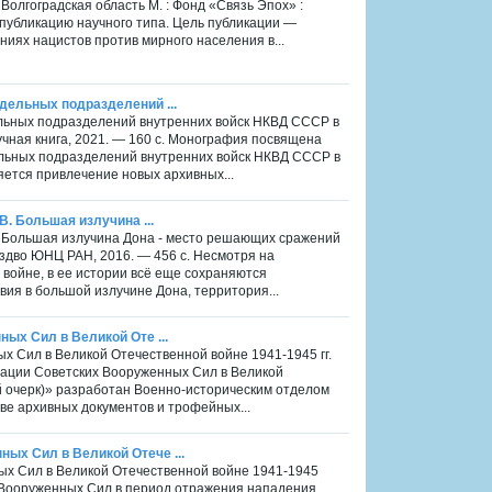
олгоградская область М. : Фонд «Связь Эпох» :
й публикацию научного типа. Цель публикации —
ниях нацистов против мирного населения в...
тдельных подразделений ...
дельных подразделений внутренних войск НКВД СССР в
учная книга, 2021. — 160 с. Монография посвящена
льных подразделений внутренних войск НКВД СССР в
ется привлечение новых архивных...
В. Большая излучина ...
В. Большая излучина Дона - место решающих сражений
 Издво ЮНЦ РАН, 2016. — 456 с. Несмотря на
 войне, в ее истории всё еще сохраняются
ия в большой излучине Дона, территория...
ных Сил в Великой Оте ...
ых Сил в Великой Отечественной войне 1941-1945 гг.
перации Советских Вооруженных Сил в Великой
й очерк)» разработан Военно-историческим отделом
ве архивных документов и трофейных...
ных Сил в Великой Отече ...
ных Сил в Великой Отечественной войне 1941-1945
х Вооруженных Сил в период отражения нападения