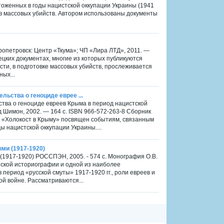
тоженных в годы нацистской оккупации Украины (1941
ов массовых убийств. Автором использованы документы
ропетровск: Центр «Ткума»; ЧП «Лира ЛТД», 2011. —
ецких документах, многие из которых публикуются
ости, в подготовке массовых убийств, прослеживается
ых...
ьства о геноциде еврее ...
ства о геноциде евреев Крыма в период нацистской
 Шимон, 2002. — 164 с. ISBN 966-572-263-8 Сборник
в «Холокост в Крыму» посвящен событиям, связанным
ы нацистской оккупации Украины....
ми (1917-1920)
(1917-1920) РОССПЭН, 2005. - 574 с. Монография О.В.
йской историографии и одной из наиболее
период «русской смуты» 1917-1920 гг., роли евреев и
ой войне. Рассматриваются...