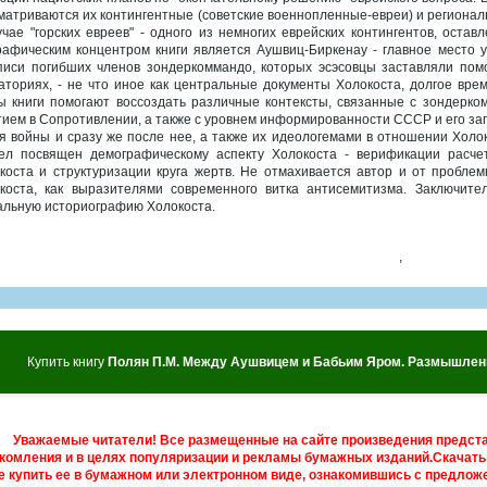
матриваются их контингентные (советские военнопленные-евреи) и регионал
учае "горских евреев" - одного из немногих еврейских контингентов, остав
рафическим концентром книги является Аушвиц-Биркенау - главное место 
писи погибших членов зондеркоммандо, которых эсэсовцы заставляли помо
аториях, - не что иное как центральные документы Холокоста, долгое вр
ы книги помогают воссоздать различные контексты, связанные с зондерко
тием в Сопротивлении, а также с уровнем информированности СССР и его зап
я войны и сразу же после нее, а также их идеологемами в отношении Хол
ел посвящен демографическому аспекту Холокоста - верификации расчет
коста и структуризации круга жертв. Не отмахивается автор и от проблем
коста, как выразителями современного витка антисемитизма. Заключите
альную историографию Холокоста.
,
Купить книгу
Полян П.М. Между Аушвицем и Бабьим Яром. Размышлени
Уважаемые читатели! Все размещенные на сайте произведения предст
комления и в целях популяризации и рекламы бумажных изданий.Скачать 
е купить ее в бумажном или электронном виде, ознакомившись с предложе