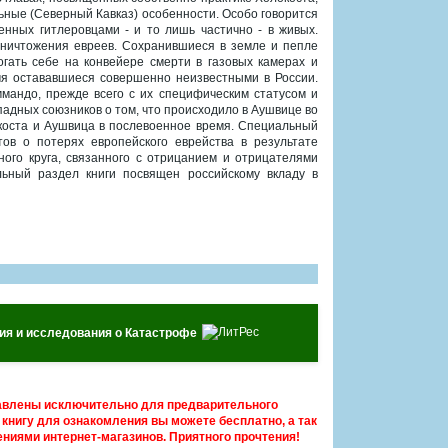
ьные (Северный Кавказ) особенности. Особо говорится
ленных гитлеровцами - и то лишь частично - в живых.
уничтожения евреев. Сохранившиеся в земле и пепле
гать себе на конвейере смерти в газовых камерах и
емя остававшиеся совершенно неизвестными в России.
ммандо, прежде всего с их специфическим статусом и
адных союзников о том, что происходило в Аушвице во
окоста и Аушвица в послевоенное время. Специальный
ов о потерях европейского еврейства в результате
ного круга, связанного с отрицанием и отрицателями
льный раздел книги посвящен российскому вкладу в
я и исследования о Катастрофе
авлены исключительно для предварительного
книгу для ознакомления вы можете бесплатно, а так
ниями интернет-магазинов. Приятного прочтения!