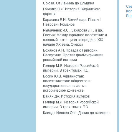
Союза. От Ленина до Ельцина
Сев
Габелко О.Л. История Вифинского
Кол
царства
Бер
Карасева Е.И. Божий царь Павел I
Петрович Романов
Рыбаченок И.С., Захарова Л.Г. и др.
Россия: Международное положение и
военный потенциал в середине XIX -
начале XX века. Очерки
Боханов А.Н. Правда о Григории
Распутине. Против фальсификации
российской истории
Геллер М.Я. История Российской
империи. В трех томах. Т.1
Босин Ю.В. Афганистан:
полиэтническое общество и
государственная власть в
историческом контексте
Вайян Дж. История ацтеков
Геллер М.Я. История Российской
империи. В трех томах. Т.3
Клиндт-Йенсен Оле. Дания до викингов