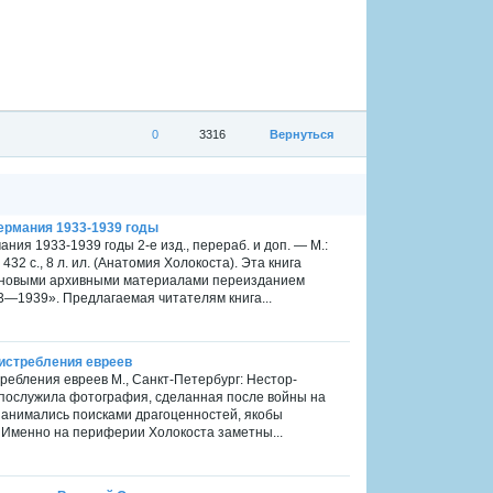
0
3316
Вернуться
Германия 1933-1939 годы
ния 1933-1939 годы 2-е изд., перераб. и доп. — М.:
32 с., 8 л. ил. (Анатомия Холокоста). Эта книга
 новыми архивными материалами переизданием
3—1939». Предлагаемая читателям книга...
г истребления евреев
стребления евреев М., Санкт-Петербург: Нестор-
и послужила фотография, сделанная после войны на
занимались поисками драгоценностей, якобы
 Именно на периферии Холокоста заметны...