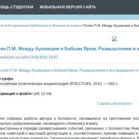
ОЩЬ СТУДЕНТАМ
МОБИЛЬНАЯ ВЕРСИЯ САЙТА
йте
»
Историческая библиотека
»
Военная история
» Полян П.М. Между Аушвицем и Ба
ян П.М. Между Аушвицем и Бабьим Яром. Размышления и и
азмещено на сайте:
8-09-2015, 14:41
строфе
Российская политическая энциклопедия (РОССПЭН), 2010. — 592 с.
рмация о файле:
pdf, 12 mb
Скачать бесплатно
иге собраны работы автора о Холокосте, писавшиеся на протяжении пос
чально разрозненными, неожиданно сложились в книгу.
выстроены в порядке развертывания событий, связанных с Холокостом. Рек
оне советской о массовой депортации и, соответственно, приеме немецких 
юции нацистских планов по "окончательному решению" еврейского вопроса. В