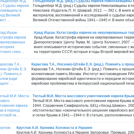
Гольденберг М.Д. (ред.) Судьбы евреев Николаевщины в
Гольденберг М.Д. (ред.) Судьбы евреев Николаевщины в п
Николаев: Издатель П. Н. Шамрай, 2012. — 392 с. В книге
материалов, воспоминаний и исследований о судьбах евр
Великой Отечественной войны 1941—1945 гг. В книге объе
Арад Ицхак. Катастрофа евреев на оккупированных терр
Арад Ицхак. Катастрофа евреев на оккупированных терри
Днепропетровск: Центр Ткума; М.: Центр Холокост, 2007. —
книге описываются исторические события, связанные с ж
на территориях СССР, которые в годы Второй мировой во
Карасова Т.А., Носенко-Штейн Е.Э. (ред.). Помнить о прош
Карасова Т.А., Носенко-Штейн Е.Э. (ред.). Помнить о прош
коллективная память Москва: Институт востоковедение РАН
формирование еврейской идентичности и передачи историч
еврейская проблематика в белорусской национальной печа
Тяглый М.И. Места массового уничтожения евреев Крыма 
Тяглый М.И. Места массового уничтожения евреев Крыма в
1944. Справочник Симферополь: БЕЦ «Хесед Шимон», 2005
обстоятельствах «окончательного решения еврейского во
и селах Крыма в 1941—1944 гг. В статьях, расположенных 
Круглов А.И. Хроника Холокоста в Украине
Круглов А.И. Хроника Холокоста в Украине Запорожье: Премьер, 200