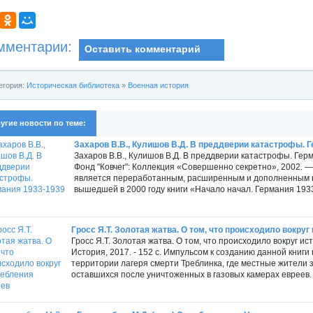
мментарии:
Оставить комментарий
егория:
Историческая библиотека
»
Военная история
угие новости по теме:
Захаров В.В., Кулишов В.Д. В преддверии катастрофы. 
Захаров В.В., Кулишов В.Д. В преддверии катастрофы. Герма
Фонд "Ковчег": Коллекция «Совершенно секретно», 2002. — 4
является переработанным, расширенным и дополненным
вышедшей в 2000 году книги «Начало начал. Германия 193
Гросс Я.Т. Золотая жатва. О том, что происходило вокру
Гросс Я.Т. Золотая жатва. О том, что происходило вокруг и
История, 2017. - 152 с. Импульсом к созданию данной книг
территории лагеря смерти Треблинка, rде местные жители 
оставшихся после уничтоженных в газовых камерах евреев.