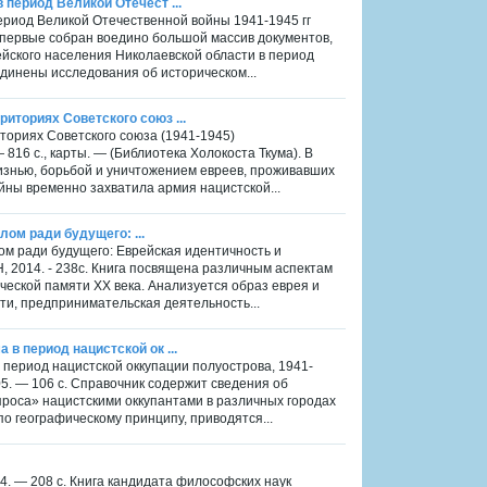
 период Великой Отечест ...
ериод Великой Отечественной войны 1941-1945 гг
 впервые собран воедино большой массив документов,
ейского населения Николаевской области в период
динены исследования об историческом...
иториях Советского союз ...
ториях Советского союза (1941-1945)
 816 с., карты. — (Библиотека Холокоста Ткума). В
изнью, борьбой и уничтожением евреев, проживавших
йны временно захватила армия нацистской...
лом ради будущего: ...
лом ради будущего: Еврейская идентичность и
, 2014. - 238с. Книга посвящена различным аспектам
еской памяти ХХ века. Анализуется образ еврея и
ти, предпринимательская деятельность...
в период нацистской ок ...
 период нацистской оккупации полуострова, 1941-
. — 106 с. Справочник содержит сведения об
проса» нацистскими оккупантами в различных городах
по географическому принципу, приводятся...
4. — 208 с. Книга кандидата философских наук