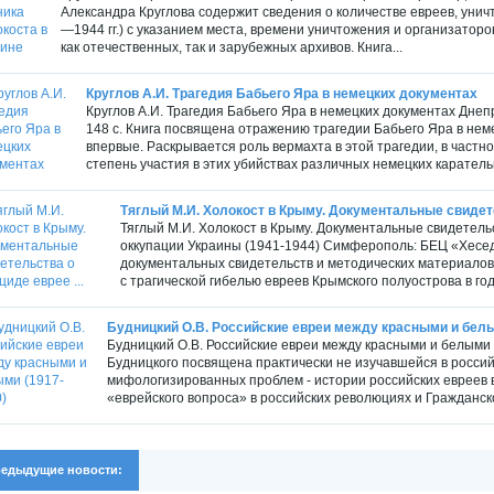
Александра Круглова содержит сведения о количестве евреев, унич
—1944 гг.) с указанием места, времени уничтожения и организатор
как отечественных, так и зарубежных архивов. Книга...
Круглов А.И. Трагедия Бабьего Яра в немецких документах
Круглов А.И. Трагедия Бабьего Яра в немецких документах Днеп
148 с. Книга посвящена отражению трагедии Бабьего Яра в нем
впервые. Раскрывается роль вермахта в этой трагедии, в частн
степень участия в этих убийствах различных немецких карательн
Тяглый М.И. Холокост в Крыму. Документальные свидетел
Тяглый М.И. Холокост в Крыму. Документальные свидетель
оккупации Украины (1941-1944) Симферополь: БЕЦ «Хесед
документальных свидетельств и методических материало
с трагической гибелью евреев Крымского полуострова в год
Будницкий О.В. Российские евреи между красными и белы
Будницкий О.В. Российские евреи между красными и белыми 
Будницкого посвящена практически не изучавшейся в росси
мифологизированных проблем - истории российских евреев в 
«еврейского вопроса» в российских революциях и Гражданск
едыдущие новости: