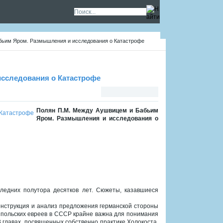
бьим Яром. Размышления и исследования о Катастрофе
сследования о Катастрофе
Полян П.М. Между Аушвицем и Бабьим
Яром. Размышления и исследования о
ледних полутора десятков лет. Сюжеты, казавшиеся
онструкция и анализ предложения германской стороны
и польских евреев в СССР крайне важна для понимания
 главах, посвященных собственно практике Холокоста,