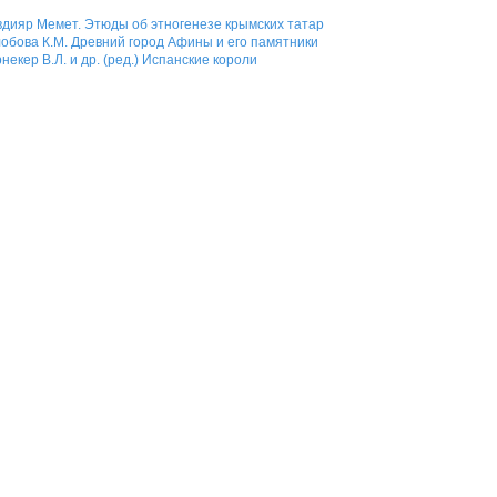
дияр Мемет. Этюды об этногенезе крымских татар
обова К.М. Древний город Афины и его памятники
некер В.Л. и др. (ред.) Испанские короли