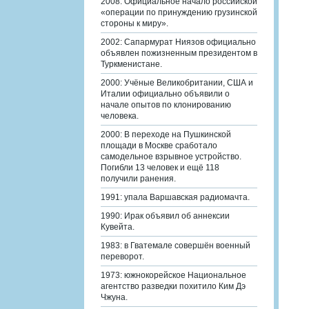
2008: Официальное начало российской
«операции по принуждению грузинской
стороны к миру».
2002: Сапармурат Ниязов официально
объявлен пожизненным президентом в
Туркменистане.
2000: Учёные Великобритании, США и
Италии официально объявили о
начале опытов по клонированию
человека.
2000: В переходе на Пушкинской
площади в Москве сработало
самодельное взрывное устройство.
Погибли 13 человек и ещё 118
получили ранения.
1991: упала Варшавская радиомачта.
1990: Ирак объявил об аннексии
Кувейта.
1983: в Гватемале совершён военный
переворот.
1973: южнокорейское Национальное
агентство разведки похитило Ким Дэ
Чжуна.