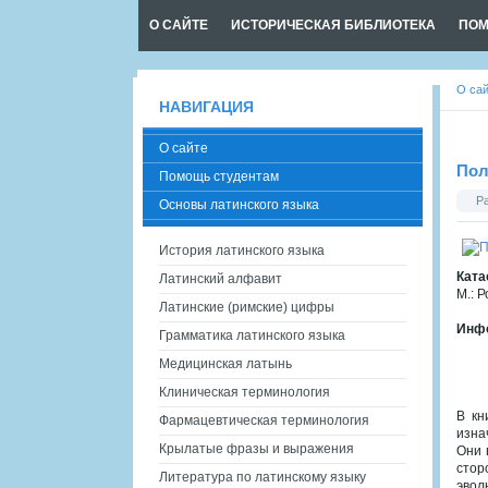
О САЙТЕ
ИСТОРИЧЕСКАЯ БИБЛИОТЕКА
ПОМ
О са
НАВИГАЦИЯ
О сайте
Пол
Помощь студентам
Р
Основы латинского языка
История латинского языка
Ката
Латинский алфавит
М.: 
Латинские (римские) цифры
Инфо
Грамматика латинского языка
Медицинская латынь
Клиническая терминология
В кн
Фармацевтическая терминология
изна
Крылатые фразы и выражения
Они 
стор
Литература по латинскому языку
эвол