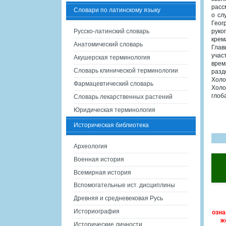
расс
Словари по латинскому языку
о сл
Геог
Русско-латинский словарь
руко
крем
Анатомический словарь
Глав
учас
Акушерская терминология
врем
Словарь клинической терминологии
разд
Холо
Фармацевтический словарь
Холо
глоб
Словарь лекарственных растений
Юридическая терминология
Историческая библиотека
Археология
Военная история
Всемирная история
Вспомогательные ист. дисциплины
Древняя и средневековая Русь
Историография
озна
ж
Исторические личности