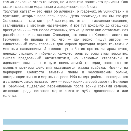
только описание этого кошмара, но и попытка понять его причины. Она
ставит серьезные моральные и исторические проблемы.
"Золотая жатва" — это книга об алчности, о грабежах, об убийіствах и о
мучениях, которые перенесли евреи. Дело происходит как бы «вокруг
Холокоста» — там, где еврейские жертвы, отчаянно искавшие спасения,
сталкивались с местным населением. И вот тут доходило до страшных
преступлений — тем более страшных, что чаще всего они оставались без
разоблачения и наказания. Очевидно, что вина за Холокост лежит на
Германии. Но правда и то, что — как верно пишут авторы —
единственный путь спасения для евреев проходил через контакты с
местным населением. И именно тут события протекали драматично,
нередко страшно и гибельно. Какую-то роль во всем этом, вероятно,
сыграл предвоенный антисемитизм, но насколько стереотипы и
идеология замешаны в сути описываемой трагедии, настолько же
главным мотивом действий оказывается жажда грабежа. Именно на
периферии Холокоста заметны гиены в человеческом облике,
пожирающие живых и мертвых евреев. Ибо жажда грабежа простирается
и за могилу: свидетельство тому — территории лагерей смерти в Белжеце
и Треблинке, тщательно перекопанные после войны сотнями сельчан,
искавших среди останков жертв золотые зубы, драгоценности или
колечки.
,