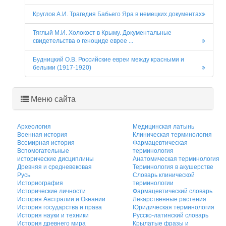
Круглов А.И. Трагедия Бабьего Яра в немецких документах
Тяглый М.И. Холокост в Крыму. Документальные
свидетельства о геноциде еврее ...
Будницкий О.В. Российские евреи между красными и
белыми (1917-1920)
Меню сайта
Археология
Медицинская латынь
Военная история
Клиническая терминология
Всемирная история
Фармацевтическая
Вспомогательные
терминология
исторические дисциплины
Анатомическая терминология
Древняя и средневековая
Терминология в акушерстве
Русь
Словарь клинической
Историография
терминологии
Исторические личности
Фармацевтический словарь
История Австралии и Океании
Лекарственные растения
История государства и права
Юридическая терминология
История науки и техники
Русско-латинский словарь
История древнего мира
Крылатые фразы и