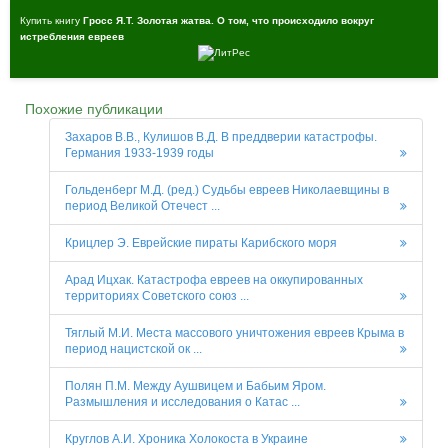
Купить книгу
Гросс Я.Т. Золотая жатва. О том, что происходило вокруг
истребления евреев
Похожие публикации
Захаров В.В., Кулишов В.Д. В преддверии катастрофы.
Германия 1933-1939 годы
Гольденберг М.Д. (ред.) Судьбы евреев Николаевщины в
период Великой Отечест ...
Крицлер Э. Еврейские пираты Карибского моря
Арад Ицхак. Катастрофа евреев на оккупированных
территориях Советского союз ...
Тяглый М.И. Места массового уничтожения евреев Крыма в
период нацистской ок ...
Полян П.М. Между Аушвицем и Бабьим Яром.
Размышления и исследования о Катас ...
Круглов А.И. Хроника Холокоста в Украине