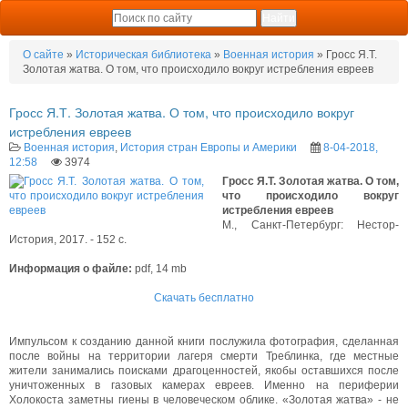
О сайте
»
Историческая библиотека
»
Военная история
» Гросс Я.Т.
Золотая жатва. О том, что происходило вокруг истребления евреев
Гросс Я.Т. Золотая жатва. О том, что происходило вокруг
истребления евреев
Военная история
,
История стран Европы и Америки
8-04-2018,
12:58
3974
Гросс Я.Т. Золотая жатва. О том,
что происходило вокруг
истребления евреев
М., Санкт-Петербург: Нестор-
История, 2017. - 152 с.
Информация о файле:
pdf, 14 mb
Скачать бесплатно
Импульсом к созданию данной книги послужила фотография, сделанная
после войны на территории лагеря смерти Треблинка, rде местные
жители занимались поисками драгоценностей, якобы оставшихся после
уничтоженных в газовых камерах евреев. Именно на периферии
Холокоста заметны гиены в человеческом облике. «Золотая жатва» - не