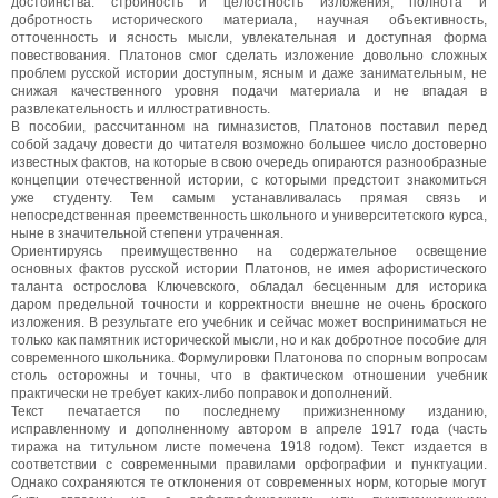
достоинства: стройность и целостность изложения, полнота и
добротность исторического материала, научная объективность,
отточенность и ясность мысли, увлекательная и доступная форма
повествования. Платонов смог сделать изложение довольно сложных
проблем русской истории доступным, ясным и даже занимательным, не
снижая качественного уровня подачи материала и не впадая в
развлекательность и иллюстративность.
В пособии, рассчитанном на гимназистов, Платонов поставил перед
собой задачу довести до читателя возможно большее число достоверно
известных фактов, на которые в свою очередь опираются разнообразные
концепции отечественной истории, с которыми предстоит знакомиться
уже студенту. Тем самым устанавливалась прямая связь и
непосредственная преемственность школьного и университетского курса,
ныне в значительной степени утраченная.
Ориентируясь преимущественно на содержательное освещение
основных фактов русской истории Платонов, не имея афористического
таланта острослова Ключевского, обладал бесценным для историка
даром предельной точности и корректности внешне не очень броского
изложения. В результате его учебник и сейчас может восприниматься не
только как памятник исторической мысли, но и как добротное пособие для
современного школьника. Формулировки Платонова по спорным вопросам
столь осторожны и точны, что в фактическом отношении учебник
практически не требует каких-либо поправок и дополнений.
Текст печатается по последнему прижизненному изданию,
исправленному и дополненному автором в апреле 1917 года (часть
тиража на титульном листе помечена 1918 годом). Текст издается в
соответствии с современными правилами орфографии и пунктуации.
Однако сохраняются те отклонения от современных норм, которые могут