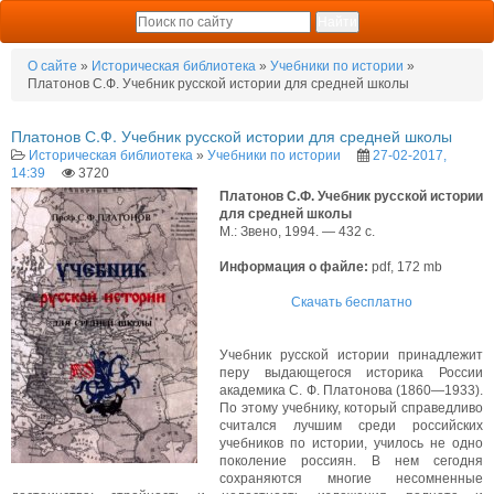
О сайте
»
Историческая библиотека
»
Учебники по истории
»
Платонов С.Ф. Учебник русской истории для средней школы
Платонов С.Ф. Учебник русской истории для средней школы
Историческая библиотека
»
Учебники по истории
27-02-2017,
14:39
3720
Платонов С.Ф. Учебник русской истории
для средней школы
М.: Звено, 1994. — 432 с.
Информация о файле:
pdf, 172 mb
Скачать бесплатно
Учебник русской истории принадлежит
перу выдающегося историка России
академика С. Ф. Платонова (1860—1933).
По этому учебнику, который справедливо
считался лучшим среди российских
учебников по истории, училось не одно
поколение россиян. В нем сегодня
сохраняются многие несомненные