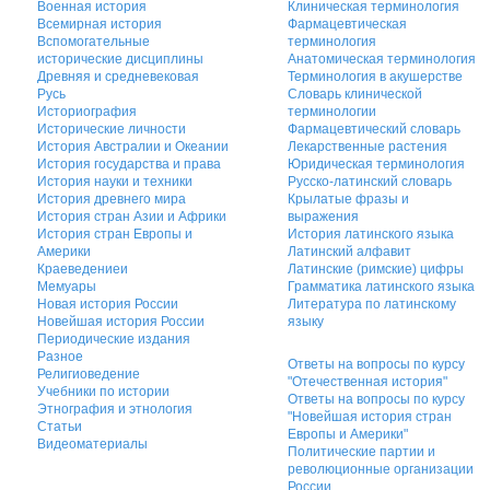
Военная история
Клиническая терминология
Всемирная история
Фармацевтическая
Вспомогательные
терминология
исторические дисциплины
Анатомическая терминология
Древняя и средневековая
Терминология в акушерстве
Русь
Словарь клинической
Историография
терминологии
Исторические личности
Фармацевтический словарь
История Австралии и Океании
Лекарственные растения
История государства и права
Юридическая терминология
История науки и техники
Русско-латинский словарь
История древнего мира
Крылатые фразы и
История стран Азии и Африки
выражения
История стран Европы и
История латинского языка
Америки
Латинский алфавит
Краеведениеи
Латинские (римские) цифры
Мемуары
Грамматика латинского языка
Новая история России
Литература по латинскому
Новейшая история России
языку
Периодические издания
Разное
Ответы на вопросы по курсу
Религиоведение
"Отечественная история"
Учебники по истории
Ответы на вопросы по курсу
Этнография и этнология
"Новейшая история стран
Статьи
Европы и Америки"
Видеоматериалы
Политические партии и
революционные организации
России