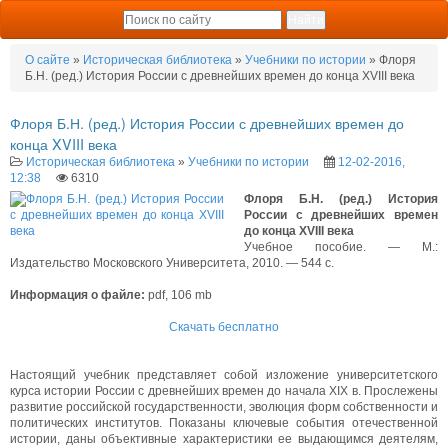
О сайте
»
Историческая библиотека
»
Учебники по истории
» Флоря
Б.Н. (ред.) История России с древнейших времен до конца XVIII века
Флоря Б.Н. (ред.) История России с древнейших времен до
конца XVIII века
Историческая библиотека
»
Учебники по истории
12-02-2016,
12:38
6310
Флоря Б.Н. (ред.) История
России с древнейших времен
до конца XVIII века
Учебное пособие. — М.:
Издательство Московского Университета, 2010. — 544 с.
Информация о файле:
pdf, 106 mb
Скачать бесплатно
Настоящий учебник представляет собой изложение университетского
курса истории России с древнейших времен до начала XIX в. Прослежены
развитие российской государственности, эволюция форм собственности и
политических институтов. Показаны ключевые события отечественной
истории, даны объективные характеристики ее выдающимся деятелям,