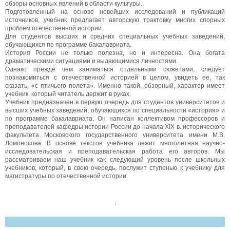
обзоры основных явлений в области культуры.
Подготовленный на основе новейших исследований и публикаций
источников, учебник предлагает авторскую трактовку многих спорных
проблем отечественной истории.
Для студентов высших и средних специальных учебных заведений,
обучающихся по программе бакалавриата.
История России не только полезна, но и интересна. Она богата
драматическими ситуациями и выдающимися личностями.
Однако прежде чем заниматься отдельными сюжетами, следует
познакомиться с отечественной историей в целом, увидеть ее, так
сказать, «с птичьего полета». Именно такой, обзорный, характер имеет
учебник, который читатель держит в руках.
Учебник предназначен в первую очередь для студентов университетов и
высших учебных заведений, обучающихся по специальности «история» и
по программе бакалавриата. Он написан коллективом профессоров и
преподавателей кафедры истории России до начала XIX в. исторического
факультета Московского государственного университета имени М.В.
Ломоносова. В основе текстов учебника лежит многолетняя научно-
исследовательская и преподавательская работа его авторов. Мы
рассматриваем наш учебник как следующий уровень после школьных
учебников, который, в свою очередь, послужит ступенью к учебнику для
магистратуры по отечественной истории.
,