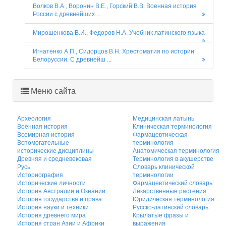
Волков В.А., Воронин В.Е., Горский В.В. Военная история
России с древнейших ...
Мирошенкова В.И., Федоров Н.А. Учебник латинского языка
Игнатенко А.П., Сидорцов В.Н. Хрестоматия по истории
Белоруссии. С древнейш ...
Меню сайта
Археология
Медицинская латынь
Военная история
Клиническая терминология
Всемирная история
Фармацевтическая
Вспомогательные
терминология
исторические дисциплины
Анатомическая терминология
Древняя и средневековая
Терминология в акушерстве
Русь
Словарь клинической
Историография
терминологии
Исторические личности
Фармацевтический словарь
История Австралии и Океании
Лекарственные растения
История государства и права
Юридическая терминология
История науки и техники
Русско-латинский словарь
История древнего мира
Крылатые фразы и
История стран Азии и Африки
выражения