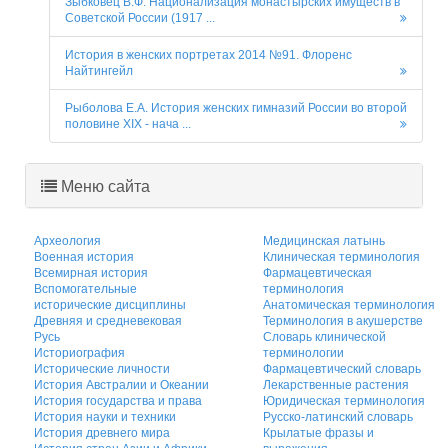
Зыбковец В.Ф. Национализация монастырских имуществ в
Советской России (1917 ...
История в женских портретах 2014 №91. Флоренс
Найтингейл
Рыболова Е.А. История женских гимназий России во второй
половине XIX - нача ...
Меню сайта
Археология
Медицинская латынь
Военная история
Клиническая терминология
Всемирная история
Фармацевтическая
Вспомогательные
терминология
исторические дисциплины
Анатомическая терминология
Древняя и средневековая
Терминология в акушерстве
Русь
Словарь клинической
Историография
терминологии
Исторические личности
Фармацевтический словарь
История Австралии и Океании
Лекарственные растения
История государства и права
Юридическая терминология
История науки и техники
Русско-латинский словарь
История древнего мира
Крылатые фразы и