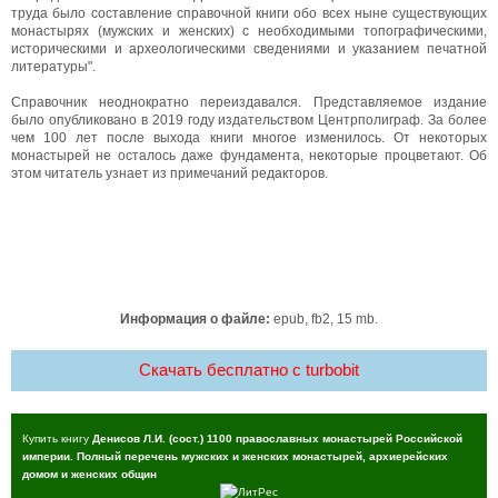
труда было составление справочной книги обо всех ныне существующих
монастырях (мужских и женских) с необходимыми топографическими,
историческими и археологическими сведениями и указанием печатной
литературы".
Справочник неоднократно переиздавался. Представляемое издание
было опубликовано в 2019 году издательством Центрполиграф. За более
чем 100 лет после выхода книги многое изменилось. От некоторых
монастырей не осталось даже фундамента, некоторые процветают. Об
этом читатель узнает из примечаний редакторов.
Информация о файле:
epub, fb2, 15 mb.
Скачать бесплатно c turbobit
Купить книгу
Денисов Л.И. (сост.) 1100 православных монастырей Российской
империи. Полный перечень мужских и женских монастырей, архиерейских
домом и женских общин