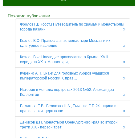
Похожие публикации
Фролов Г.В. (сост.) Путеводитель по храмам и монастырям
города Казани
Козлов В.Ф. Православные монастыри Москвы и их
культурное наследие
Козлов В.Ф. Наследие православного Крыма. XVIII -
середина ХХ в. Монастыри, ...
Куценко А.Н. Знаки для головных уборов учащихся
императорской России. Справ ...
История в женских портретах 2013 №52. Александра
Коллонтай
Белякова Е.В., Белякова Н.А., Емченко Е.Б. Женщина в
православии: церковное ...
Денисов Д.Н. Монастыри Оренбургского края во второй
трети XIX - первой трет ...