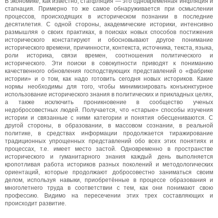
В экономике, как известно, стагфляция — это одновременная инфляция и
стагнация. Примерно то же самое обнаруживается при осмыслении
процессов, происходящих в историческом познании в последние
десятилетия. С одной стороны, академические историки, интенсивно
размышляя о своих практиках, в поисках новых способов постижения
исторического констатируют и обосновывают другое понимание
исторического времени, причинности, контекста, источника, текста, языка,
роли историка, связи времен, соотношения политического и
исторического. Эти поиски в совокупности приводят к пониманию
качественного обновления господствующих представлений о «фабрике
истории» и о том, как надо готовить сегодня новых историков. Какие
нормы необходимы для того, чтобы минимизировать конъюнктурное
использование исторического знания в политических и прикладных целях,
а также исключить проникновение в сообщество ученых
недобросовестных людей. Получается, что «старые» способы изучения
истории и связанные с ними категории и понятия обесцениваются. С
другой стороны, в образовании, в массовом сознании, в реальной
политике, в средствах информации продолжается тиражирование
традиционных упрощенных представлений обо всех этих понятиях и
процессах, т.е. имеет место застой. Одновременно в пространстве
исторического и гуманитарного знания каждый день выполняется
кропотливая работа историков разных поколений и методологических
ориентаций, которые продолжают добросовестно заниматься своим
делом, используя навыки, приобретённые в процессе образования и
многолетнего труда в соответствии с тем, как они понимают свою
профессию. Видимо на пересечении этих трех составляющих и
происходит развитие.