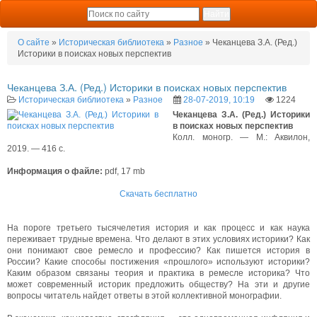
О сайте
»
Историческая библиотека
»
Разное
» Чеканцева З.А. (Ред.)
Историки в поисках новых перспектив
Чеканцева З.А. (Ред.) Историки в поисках новых перспектив
Историческая библиотека
»
Разное
28-07-2019, 10:19
1224
Чеканцева З.А. (Ред.) Историки
в поисках новых перспектив
Колл. моногр. — М.: Аквилон,
2019. — 416 с.
Информация о файле:
pdf, 17 mb
Скачать бесплатно
На пороге третьего тысячелетия история и как процесс и как наука
переживает трудные времена. Что делают в этих условиях историки? Как
они понимают свое ремесло и профессию? Как пишется история в
России? Какие способы постижения «прошлого» используют историки?
Каким образом связаны теория и практика в ремесле историка? Что
может современный историк предложить обществу? На эти и другие
вопросы читатель найдет ответы в этой коллективной монографии.