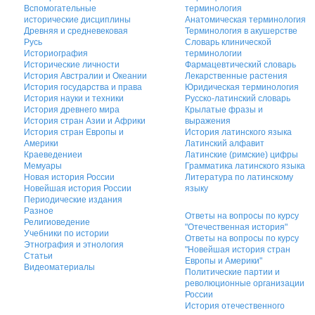
Вспомогательные
терминология
исторические дисциплины
Анатомическая терминология
Древняя и средневековая
Терминология в акушерстве
Русь
Словарь клинической
Историография
терминологии
Исторические личности
Фармацевтический словарь
История Австралии и Океании
Лекарственные растения
История государства и права
Юридическая терминология
История науки и техники
Русско-латинский словарь
История древнего мира
Крылатые фразы и
История стран Азии и Африки
выражения
История стран Европы и
История латинского языка
Америки
Латинский алфавит
Краеведениеи
Латинские (римские) цифры
Мемуары
Грамматика латинского языка
Новая история России
Литература по латинскому
Новейшая история России
языку
Периодические издания
Разное
Ответы на вопросы по курсу
Религиоведение
"Отечественная история"
Учебники по истории
Ответы на вопросы по курсу
Этнография и этнология
"Новейшая история стран
Статьи
Европы и Америки"
Видеоматериалы
Политические партии и
революционные организации
России
История отечественного