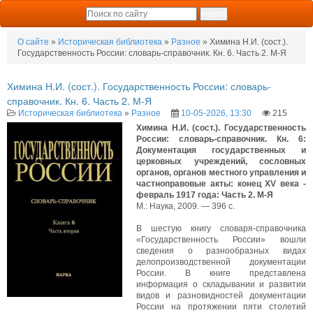
О сайте
»
Историческая библиотека
»
Разное
» Химина Н.И. (сост.).
Государственность России: словарь-справочник. Кн. 6. Часть 2. М-Я
Химина Н.И. (сост.). Государственность России: словарь-
справочник. Кн. 6. Часть 2. М-Я
Историческая библиотека
»
Разное
10-05-2026, 13:30
215
Химина Н.И. (сост.). Государственность
России: словарь-справочник. Кн. 6:
Документация государственных и
церковных учреждений, сословных
органов, органов местного управления и
частноправовые акты: конец XV века -
февраль 1917 года: Часть 2. М-Я
М.: Наука, 2009. — 396 с.
В шестую книгу словаря-справочника
«Государственность России» вошли
сведения о разнообразных видах
делопроизводственной документации
России. В книге представлена
информация о складывании и развитии
видов и разновидностей документации
России на протяжении пяти столетий