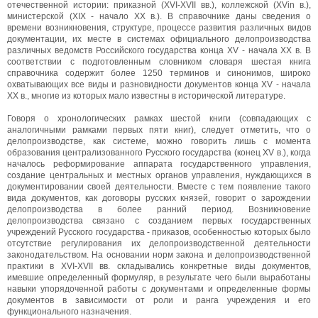
отечественной истории: приказной (XVI-XVII вв.), коллежской (XVin в.),
министерской (XIX - начало XX в.). В справочнике даны сведения о
времени возникновения, структуре, процессе развития различных видов
документации, их месте в системах официального делопроизводства
различных ведомств Российского государства конца XV - начала XX в. В
соответствии с подготовленным словником словаря шестая книга
справочника содержит более 1250 терминов и синонимов, широко
охватывающих все виды и разновидности документов конца XV - начала
XX в., многие из которых мало известны в исторической литературе.
Говоря о хронологических рамках шестой книги (совпадающих с
аналогичными рамками первых пяти книг), следует отметить, что о
делопроизводстве, как системе, можно говорить лишь с момента
образования централизованного Русского государства (конец XV в.), когда
началось реформирование аппарата государственного управления,
создание центральных и местных органов управления, нуждающихся в
документировании своей деятельности. Вместе с тем появление такого
вида документов, как договоры русских князей, говорит о зарождении
делопроизводства в более ранний период. Возникновение
делопроизводства связано с созданием первых государственных
учреждений Русского государства - приказов, особенностью которых было
отсутствие регулирования их делопроизводственной деятельности
законодательством. На основании норм закона и делопроизводственной
практики в XVI-XVII вв. складывались конкретные виды документов,
имевшие определенный формуляр, в результате чего были выработаны
навыки упорядоченной работы с документами и определенные формы
документов в зависимости от роли и ранга учреждения и его
функционального назначения.