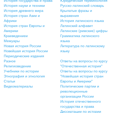
История государства и права
Юридическая терминология
История науки и техники
Русско-латинский словарь
История древнего мира
Крылатые фразы и
История стран Азии и
выражения
Африки
История латинского языка
История стран Европы и
Латинский алфавит
Америки
Латинские (римские) цифры
Краеведениеи
Грамматика латинского
Мемуары
языка
Новая история России
Литература по латинскому
Новейшая история России
языку
Периодические издания
Разное
Ответы на вопросы по курсу
Религиоведение
"Отечественная история"
Учебники по истории
Ответы на вопросы по курсу
Этнография и этнология
"Новейшая история стран
Статьи
Европы и Америки"
Видеоматериалы
Политические партии и
революционные
организации России
История отечественного
государства и права
Диссертации по истории