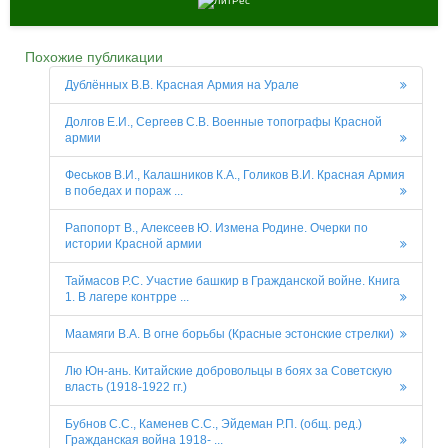
Похожие публикации
Дублённых В.В. Красная Армия на Урале
Долгов Е.И., Сергеев С.В. Военные топографы Красной
армии
Феськов В.И., Калашников К.А., Голиков В.И. Красная Армия
в победах и пораж ...
Рапопорт В., Алексеев Ю. Измена Родине. Очерки по
истории Красной армии
Таймасов Р.С. Участие башкир в Гражданской войне. Книга
1. В лагере контрре ...
Маамяги В.А. В огне борьбы (Красные эстонские стрелки)
Лю Юн-ань. Китайские добровольцы в боях за Советскую
власть (1918-1922 гг.)
Бубнов С.С., Каменев С.С., Эйдеман Р.П. (общ. ред.)
Гражданская война 1918- ...