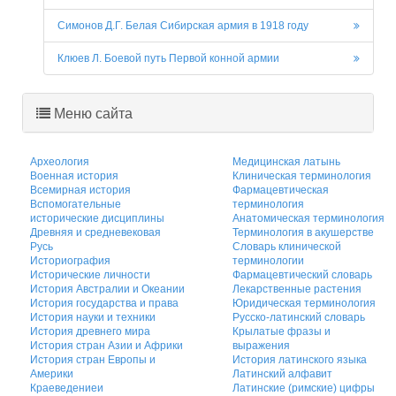
Симонов Д.Г. Белая Сибирская армия в 1918 году
Клюев Л. Боевой путь Первой конной армии
Меню сайта
Археология
Медицинская латынь
Военная история
Клиническая терминология
Всемирная история
Фармацевтическая
Вспомогательные
терминология
исторические дисциплины
Анатомическая терминология
Древняя и средневековая
Терминология в акушерстве
Русь
Словарь клинической
Историография
терминологии
Исторические личности
Фармацевтический словарь
История Австралии и Океании
Лекарственные растения
История государства и права
Юридическая терминология
История науки и техники
Русско-латинский словарь
История древнего мира
Крылатые фразы и
История стран Азии и Африки
выражения
История стран Европы и
История латинского языка
Америки
Латинский алфавит
Краеведениеи
Латинские (римские) цифры