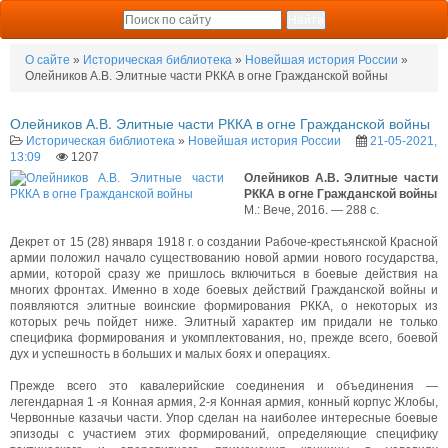
О сайте
»
Историческая библиотека
»
Новейшая история России
»
Олейников А.В. Элитные части РККА в огне Гражданской войны
Олейников А.В. Элитные части РККА в огне Гражданской войны
Историческая библиотека
»
Новейшая история России
21-05-2021,
13:09
1207
Олейников А.В. Элитные части
РККА в огне Гражданской войны
М.: Вече, 2016. — 288 с.
Декрет от 15 (28) января 1918 г. о создании Рабоче-крестьянской Красной
армии положил начало существованию новой армии нового государства,
армии, которой сразу же пришлось включиться в боевые действия на
многих фронтах. Именно в ходе боевых действий Гражданской войны и
появляются элитные воинские формирования РККА, о некоторых из
которых речь пойдет ниже. Элитный характер им придали не только
специфика формирования и укомплектования, но, прежде всего, боевой
дух и успешность в больших и малых боях и операциях.
Прежде всего это кавалерийские соединения и объединения —
легендарная 1 -я Конная армия, 2-я Конная армия, конный корпус Жлобы,
Червонные казачьи части. Упор сделан на наиболее интересные боевые
эпизоды с участием этих формирований, определяющие специфику