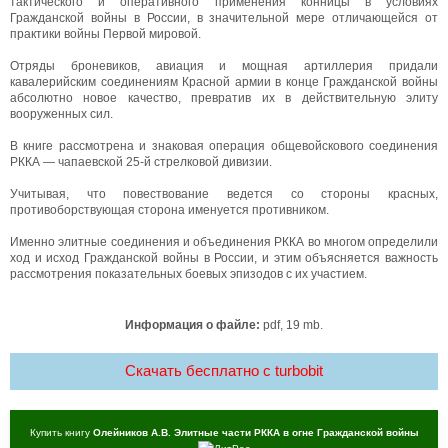
тактического и оперативного применения конницы в условиях
Гражданской войны в России, в значительной мере отличающейся от
практики войны Первой мировой.
Отряды броневиков, авиация и мощная артиллерия придали
кавалерийским соединениям Красной армии в конце Гражданской войны
абсолютно новое качество, превратив их в действительную элиту
вооруженных сил.
В книге рассмотрена и знаковая операция общевойскового соединения
РККА — чапаевской 25-й стрелковой дивизии.
Учитывая, что повествование ведется со стороны красных,
противоборствующая сторона именуется противником.
Именно элитные соединения и объединения РККА во многом определили
ход и исход Гражданской войны в России, и этим объясняется важность
рассмотрения показательных боевых эпизодов с их участием.
Информация о файле:
pdf, 19 mb.
Скачать бесплатно c turbobit
Купить книгу
Олейников А.В. Элитные части РККА в огне Гражданской войны