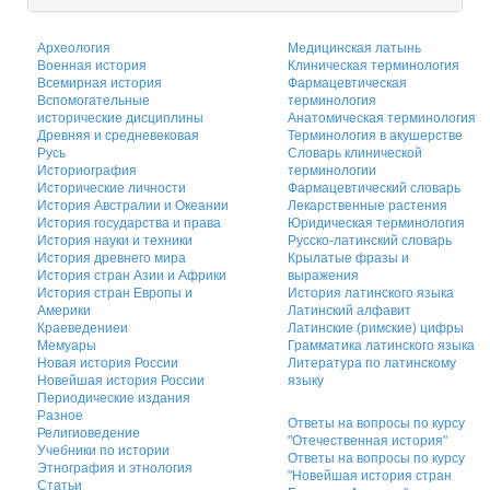
Археология
Медицинская латынь
Военная история
Клиническая терминология
Всемирная история
Фармацевтическая
Вспомогательные
терминология
исторические дисциплины
Анатомическая терминология
Древняя и средневековая
Терминология в акушерстве
Русь
Словарь клинической
Историография
терминологии
Исторические личности
Фармацевтический словарь
История Австралии и Океании
Лекарственные растения
История государства и права
Юридическая терминология
История науки и техники
Русско-латинский словарь
История древнего мира
Крылатые фразы и
История стран Азии и Африки
выражения
История стран Европы и
История латинского языка
Америки
Латинский алфавит
Краеведениеи
Латинские (римские) цифры
Мемуары
Грамматика латинского языка
Новая история России
Литература по латинскому
Новейшая история России
языку
Периодические издания
Разное
Ответы на вопросы по курсу
Религиоведение
"Отечественная история"
Учебники по истории
Ответы на вопросы по курсу
Этнография и этнология
"Новейшая история стран
Статьи