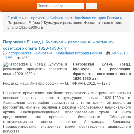
О сайте
»
Историческая библиотека
»
Новейшая история России
»
Петровская Е. (ред.). Культура и революция. Фрагменты советского
опыта 1920-1930-х гг
Петровская Е. (ред.). Культура и революция. Фрагменты
советского опыта 1920-1930-х гг
Историческая библиотека
»
Новейшая история России
3-07-2018,
13:55
1858
Петровская Елена (ред.).
Культура и революция.
Фрагменты советского опыта
1920-1930-х гг
Рос. акад. наук, Ин-т философии. — М. : ИФ РАН, 2012. — 127 с.
На основе применения новейших теоретических инструментов вскрыты
неявные аспекты советского культурного опыта 1920-1930-x гг.
Авангардная фотография рассмотрена с точки зрения антропологии
восприятия. Изучены различные режимы использования национального
архива. Послереволюционное преобразование труда и быта
представлено как проявление биополитики. Обнаружена
коммуникативная логика проектов Александра Богданова.
Проанализировано внутреннее время произведений авангардного
искусства.