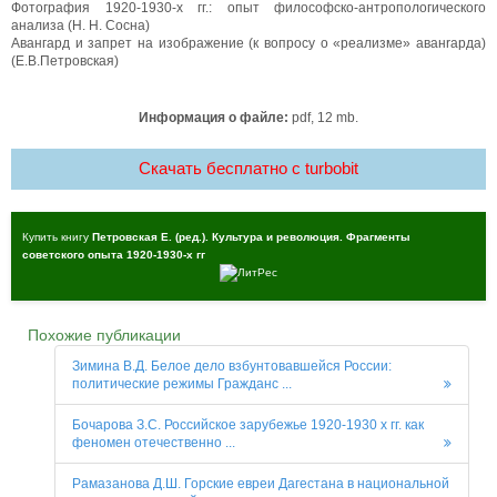
Фотография 1920-1930-x гг.: опыт философско-антропологического
анализа (Н. Н. Сосна)
Авангард и запрет на изображение (к вопросу о «реализме» аванrарда)
(Е.В.Петровская)
Информация о файле:
pdf, 12 mb.
Скачать бесплатно c turbobit
Купить книгу
Петровская Е. (ред.). Культура и революция. Фрагменты
советского опыта 1920-1930-х гг
Похожие публикации
Зимина В.Д. Белое дело взбунтовавшейся России:
политические режимы Гражданс ...
Бочарова З.С. Российское зарубежье 1920-1930 х гг. как
феномен отечественно ...
Рамазанова Д.Ш. Горские евреи Дагестана в национальной