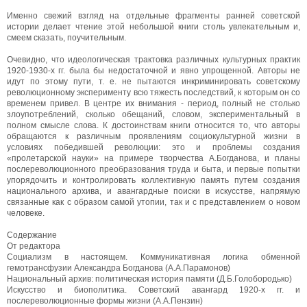
Именно свежий взгляд на отдельные фрагменты ранней советской
истории делает чтение этой небольшой книги столь увлекательным и,
смеем сказать, поучительным.
Очевидно, что идеологическая трактовка различных культурных практик
1920-1930-х гг. была бы недостаточной и явно упрощенной. Авторы не
идут по этому пути, т. е. не пытаются инкриминировать советскому
революционному эксперименту всю тяжесть последствий, к которым он со
временем привел. В центре их внимания - период, полный не столько
злоупотреблений, сколько обещаний, словом, экспериментальный в
полном смысле слова. К достоинствам книги относится то, что авторы
обращаются к различным проявлениям социокультурной жизни в
условиях победившей революции: это и проблемы создания
«пролетарской науки» на примере творчества А.Богданова, и планы
послереволюционного преобразования труда и быта, и первые попытки
упорядочить и контролировать коллективную память путем создания
национального архива, и авангардные поиски в искусстве, напрямую
связанные как с образом самой утопии, так и с представлением о новом
человеке.
Содержание
От редактора
Социализм в настоящем. Коммуникативная логика обменной
гемотрансфузии Александра Богданова (А.А.Парамонов)
Национальный архив: политическая история памяти (Д.Б.Голобородько)
Искусство и биополитика. Советский аванrард 1920-х гг. и
послереволюционные формы жизни (А.А.Пензин)