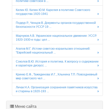
политике советской в ...
Килин Ю. Килин Ю.М. Карелия в политике Советского
государства 1920-1941
Подкур Р., Ченцов В. Документы органов государственной
безопасности УCCР 19 ...
Марчуков А.В. Украинское национальное движение: УССР.
1920-1930-е годы: цел ...
Агапов М.Г. Истоки советско-израильских отношений:
"Еврейский национальный ...
Соколов В.Ю. История и политика. К вопросу о содержании
и характере дискусс ...
Кринко Е.Ф., Тажидинова И.Г., Хлынина Т.П. Повседневный
мир советского чел ...
Личак Н.А. Организация сохранения памятников искусства
и старины в 1920-193 ...
Меню сайта