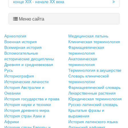
конце XIX - начале XX века
Меню сайта
Археология
Медицинская латынь
Военная история
Клиническая терминология
Всемирная история
Фармацевтическая
Вспомогательные
терминология
исторические дисциплины
Анатомическая
Древняя и средневековая
терминология
Русь
Терминология в акушерстве
Историография
Словарь клинической
Исторические личности
терминологии
История Австралии и
Фармацевтический словарь
Океании
Лекарственные растения
История государства и права
Юридическая терминология
История науки и техники
Русско-латинский словарь
История древнего мира
Крылатые фразы и
История стран Азии и
выражения
Африки
История латинского языка
История стран Европы и
Латинский алфавит