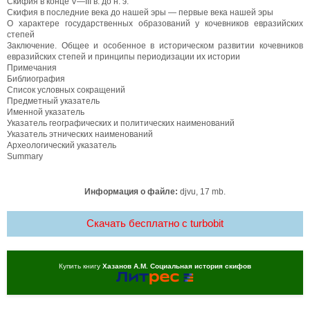
Скифия в конце V—III в. до н. э.
Скифия в последние века до нашей эры — первые века нашей эры
О характере государственных образований у кочевников евразийских
степей
Заключение. Общее и особенное в историческом развитии кочевников
евразийских степей и принципы периодизации их истории
Примечания
Библиография
Список условных сокращений
Предметный указатель
Именной указатель
Указатель географических и политических наименований
Указатель этнических наименований
Археологический указатель
Summary
Информация о файле:
djvu, 17 mb.
Скачать бесплатно c turbobit
Купить книгу
Хазанов А.М. Социальная история скифов