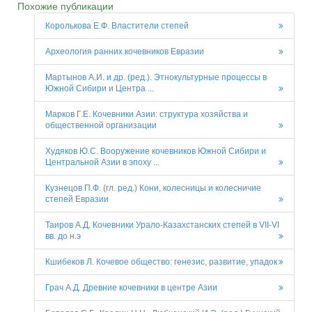
Похожие публикации
Королькова Е.Ф. Властители степей
Археология ранних кочевников Евразии
Мартынов А.И. и др. (ред.). Этнокультурные процессы в
Южной Сибири и Центра ...
Марков Г.Е. Кочевники Азии: cтруктура хозяйства и
общественной организации
Худяков Ю.С. Вооружение кочевников Южной Сибири и
Центральной Азии в эпоху ...
Кузнецов П.Ф. (гл. ред.) Кони, колесницы и колесничие
степей Евразии
Таиров А.Д. Кочевники Урало-Казахстанских степей в VII-VI
вв. до н.э
Кшибеков Л. Кочевое общество: генезис, развитие, упадок
Грач А.Д. Древние кочевники в центре Азии