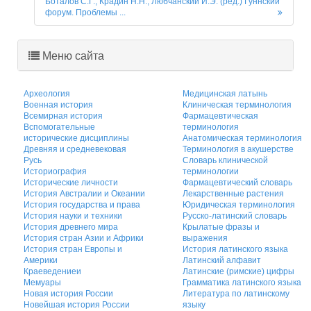
Боталов С.Г., Крадин Н.Н., Любчанский И.Э. (ред.) Гуннский
форум. Проблемы ...
Меню сайта
Археология
Медицинская латынь
Военная история
Клиническая терминология
Всемирная история
Фармацевтическая
Вспомогательные
терминология
исторические дисциплины
Анатомическая терминология
Древняя и средневековая
Терминология в акушерстве
Русь
Словарь клинической
Историография
терминологии
Исторические личности
Фармацевтический словарь
История Австралии и Океании
Лекарственные растения
История государства и права
Юридическая терминология
История науки и техники
Русско-латинский словарь
История древнего мира
Крылатые фразы и
История стран Азии и Африки
выражения
История стран Европы и
История латинского языка
Америки
Латинский алфавит
Краеведениеи
Латинские (римские) цифры
Мемуары
Грамматика латинского языка
Новая история России
Литература по латинскому
Новейшая история России
языку