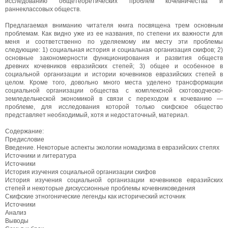
исследованию общетеоретических проблем кочевничества и
раннеклассовых обществ.
Предлагаемая вниманию читателя книга посвящена трем основным
проблемам. Как видно уже из ее названия, по степени их важности для
меня и соответственно по уделяемому им месту эти проблемы
следующие: 1) социальная история и социальная организация скифов; 2)
основные закономерности функционирования и развития обществ
древних кочевников евразийских степей; 3) общее и особенное в
социальной организации и истории кочевников евразийских степей в
целом. Кроме того, довольно много места уделено трансформации
социальной организации общества с комплексной скотоводческо-
земледельческой экономикой в связи с переходом к кочеванию —
проблеме, для исследования которой только скифское общество
представляет необходимый, хотя и недостаточный, материал.
Содержание:
Предисловие
Введение. Некоторые аспекты экологии номадизма в евразийских степях
Источники и литература
Источники
История изучения социальной организации скифов
История изучения социальной организации кочевников евразийских
степей и некоторые дискуссионные проблемы кочевниковедения
Скифские этногонические легенды как исторический источник
Источники
Анализ
Выводы