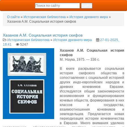
О сайте
»
Историческая библиотека
»
История древнего мира
»
Хазанов А.М. Социальная история скифов
Хазанов А.М. Социальная история скифов
Историческая библиотека
»
История древнего мира
27-01-2025,
18:41
5247
Хазанов А.М. Социальная история
скифов
М.: Наука, 1975. — 336 с.
В книге раскрывается социальная
история скифского общества в
сопоставлении с социальной историей
других индо-европейских народов и
древних кочевников Евразии.
Исследуются общие закономерности
возникновения и функционирования
кочевых обществ, формирования в них
классов и государства,
взаимоотношения кочевников и
земледельцев. Предлагается новая
периодизация истории кочевничества
в Евразии. Много внимания уделено