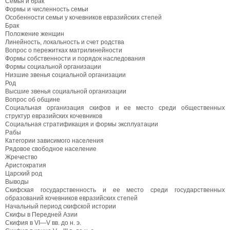
Семья и брак
Формы и численность семьи
Особенности семьи у кочевников евразийских степей
Брак
Положение женщин
Линейность, локальность и счет родства
Вопрос о пережитках матрилинейности
Формы собственности и порядок наследования
Формы социальной организации
Низшие звенья социальной организации
Род
Высшие звенья социальной организации
Вопрос об общине
Социальная организация скифов и ее место среди общественных
структур евразийских кочевников
Социальная стратификация и формы эксплуатации
Рабы
Категории зависимого населения
Рядовое свободное население
Жречество
Аристократия
Царский род
Выводы
Скифская государственность и ее место среди государственных
образований кочевников евразийских степей
Начальный период скифской истории
Скифы в Передней Азии
Скифия в VI—V вв. до н. э.