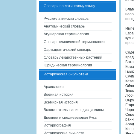
Словари по латинскому языку
Благ
насл
Русско-латинский словарь
пово
Анатомический словарь
Импе
Евра
Акушерская терминология
куль
Словарь клинической терминологии
прос
Фармацевтический словарь
Сод
Крад
Словарь лекарственных растений
Ботал
Юридическая терминология
Кома
Гмыр
Историческая библиотека
Сунг
Каза
Обло
Археология
Тишк
Военная история
Любч
Обру
Всемирная история
Егор
Вспомогательные ист. дисциплины
Чорн
Сере
Древняя и средневековая Русь
ранн
Арад
Историография
Копп
Исторические личности
Ярыг