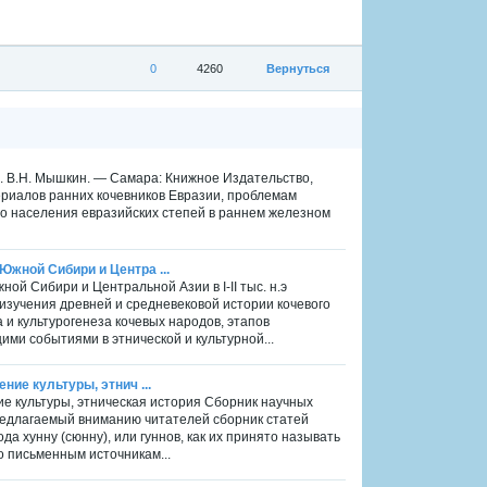
0
4260
Вернуться
д. В.Н. Мышкин. — Самара: Книжное Издательство,
ериалов ранних кочевников Евразии, проблемам
го населения евразийских степей в раннем железном
Южной Сибири и Центра ...
ной Сибири и Центральной Азии в I-II тыс. н.э
й изучения древней и средневековой истории кочевого
и культурогенеза кочевых народов, этапов
ми событиями в этнической и культурной...
ние культуры, этнич ...
ние культуры, этническая история Сборник научных
Предлагаемый вниманию читателей сборник статей
а хунну (сюнну), или гуннов, как их принято называть
о письменным источникам...