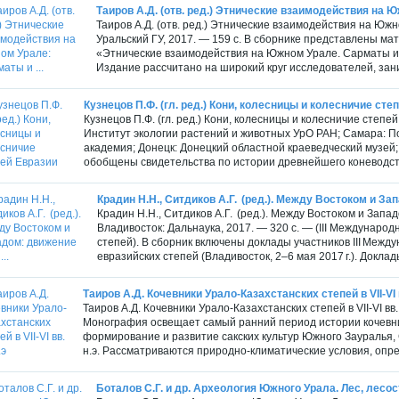
Таиров А.Д. (отв. ред.) Этнические взаимодействия на Ю
Таиров А.Д. (отв. ред.) Этнические взаимодействия на Юж
Уральский ГУ, 2017. — 159 с. В сборнике представлены м
«Этнические взаимодействия на Южном Урале. Сарматы и их
Издание рассчитано на широкий круг исследователей, за
Кузнецов П.Ф. (гл. ред.) Кони, колесницы и колесничие сте
Кузнецов П.Ф. (гл. ред.) Кони, колесницы и колесничие степ
Институт экологии растений и животных УрО РАН; Самара: 
академия; Донецк: Донецкий областной краеведческий музей;
обобщены свидетельства по истории древнейшего коневодств
Крадин Н.Н., Ситдиков А.Г. (ред.). Между Востоком и Зап
Крадин Н.Н., Ситдиков А.Г. (ред.). Между Востоком и Запа
Владивосток: Дальнаука, 2017. — 320 с. — (III Междунаро
степей). В сборник включены доклады участников III Межд
евразийских степей (Владивосток, 2–6 мая 2017 г.). Доклад
Таиров А.Д. Кочевники Урало-Казахстанских степей в VII-VI в
Таиров А.Д. Кочевники Урало-Казахстанских степей в VII-VI вв.
Монография освещает самый ранний период истории кочевни
формирование и развитие сакских культур Южного Зауралья, С
н.э. Рассматриваются природно-климатические условия, опр
Боталов С.Г. и др. Археология Южного Урала. Лес, лесос