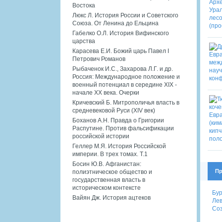
Востока
Люкс Л. История России и Советского
Союза. От Ленина до Ельцина
Габелко О.Л. История Вифинского
царства
Карасева Е.И. Божий царь Павел I
Петрович Романов
Рыбаченок И.С., Захарова Л.Г. и др.
Россия: Международное положение и
военный потенциал в середине XIX -
начале XX века. Очерки
Кричевский Б. Митрополичья власть в
средневековой Руси (XIV век)
Боханов А.Н. Правда о Григории
Распутине. Против фальсификации
российской истории
Геллер М.Я. История Российской
империи. В трех томах. Т.1
Босин Ю.В. Афганистан:
Пр
полиэтническое общество и
государственная власть в
историческом контексте
Бур
Вайян Дж. История ацтеков
Лев
Соз