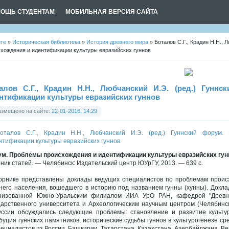
ОЩЬ СТУДЕНТАМ
МОБИЛЬНАЯ ВЕРСИЯ САЙТА
йте
»
Историческая библиотека
»
История древнего мира
» Боталов С.Г., Крадин Н.Н.,
хождения и идентификации культуры евразийских гуннов
алов С.Г., Крадин Н.Н., Любчанский И.Э. (ред.) Гунн
нтификации культуры евразийских гуннов
азмещено на сайте:
22-01-2016, 14:29
м. Проблемы происхождения и идентификации культуры евразийских гун
ник статей. — Челябинск: Издательский центр ЮУрГУ, 2013. — 639 с.
орнике представлены доклады ведущих специалистов по проблемам происх
него населения, вошедшего в историю под названием гунны (хунны). Докл
низованной Южно-Уральским филиалом ИИА УрО РАН, кафедрой "Древне
дарственного университета и Археологическим научным центром (Челябинс
уссии обсуждались следующие проблемы: становление и развитие культур
буция гуннских памятников; исторические судьбы гуннов в культурогенезе с
пециалистов из России, Башкирии, Татарстана, Казахстана, Азербайджана, Ве