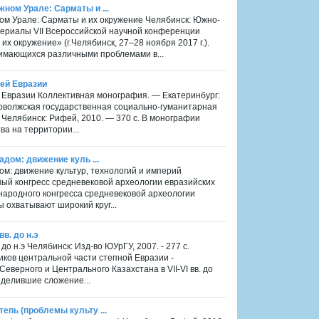
жном Урале: Сарматы и ...
ном Урале: Сарматы и их окружение Челябинск: Южно-
атериалы VII Всероссийской научной конференции
 окружение» (г.Челябинск, 27–28 ноября 2017 г.).
нимающихся различными проблемами в...
пей Евразии
ей Евразии Коллективная монография. — Екатеринбург:
Поволжская государственная социально-гуманитарная
 Челябинск: Рифей, 2010. — 370 с. В монографии
а на территории...
адом: движение куль ...
дом: движение культур, технологий и империй
дный конгресс средневековой археологии евразийских
ународного конгресса средневековой археологии
ы охватывают широкий круг...
в. до н.э
 до н.э Челябинск: Изд-во ЮУрГУ, 2007. - 277 с.
ков центральной части степной Евразии -
еверного и Центрального Казахстана в VII-VI вв. до
еделившие сложение...
тепь (проблемы культу ...