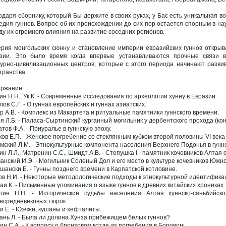
одаря сборнику, который Бы держите в своих руках, у Бас есть уникальная 
едия гуннов. Вопрос об их происхождении до сих пор остается спорным в на
ду их огромного влияния на развитие соседних регионов.
рия монгольских сюнну и становление империи евразийских гуннов открыв
зии. Это было время когда впервые устанавливаются прочные связи во
турно-цивилизационных центров, которые с этого периода начинают разви
транства.
ержание
ин Н.Н., Ук К. - Современные исследования по археологии хунну в Евразии.
ов С.Г. - О гуннах европейских и гуннах азиатских.
р А.В. - Комплекс из Макартета и ритуальные памятники гуннского времени.
я Л.Б. - Паласа-Сыртинский курганный могильник у дербентского прохода (коне
атов Ф.А. - Приуралье в гуннскую эпоху.
ков Е.П. - Женское погребение со стеклянным кубком второй половины VI века н
мский Л.М. - Этнокультурные компонента населения Верхнего Подонья в гуннск
ин Л.Л., Матренин С.С., Шмидт А.В. - Степушка I - памятник кочевников Алтая
анский И.Э. - Могильник Соленый Дол и его место в культуре кочевников Южно
шански Б. - Гунны позднего времени в Карпатской котловине.
ов Н.И. - Некоторые методологические подходы к этнокультурной идентифика
аи К. - Письменные упоминания о языке гуннов в древних китайских хрониках.
гин Н.Н. - Исторические судьбы населения Алтая хуннско-сяньбийско
есредневековых тюрок.
и Е. - Юэчжи, кушаны и хефталиты.
ань Л. - Была ли долина Хунза прибежищем белых гуннов?
ин С.А. - К вопросу о бронзовом котле из погребения в Боровом.