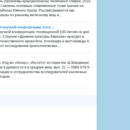
пь (проблемы культурогенеза) Челябинск: Рифей, 2016.
дставлены основные современные точки зрения на
районах Южного Урала. Рассматриваются как
иалы по раннему железному веку и...
научной конференции, посв ...
аучной конференции, посвященной 100-летию со дня
. Сборник «Древние культуры Евразии» выходит в
течественного археолога, этнографа и востоковеда А.
от исследования археологических...
ь: Изд-во «Ихлас»; Институт истории им. Ш.Марджани
 в древности и в средние века; вып. 2). — ISBN 978-5-
ерации и сотрудничества исследователей различных
ории...