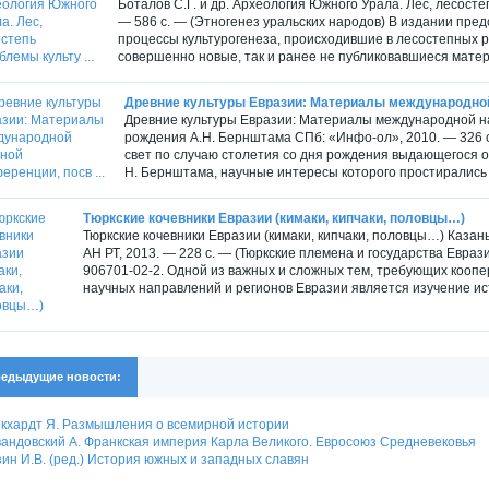
Боталов С.Г. и др. Археология Южного Урала. Лес, лесосте
— 586 с. — (Этногенез уральских народов) В издании пре
процессы культурогенеза, происходившие в лесостепных 
совершенно новые, так и ранее не публиковавшиеся матер
Древние культуры Евразии: Материалы международной 
Древние культуры Евразии: Материалы международной н
рождения А.Н. Бернштама CПб: «Инфо-ол», 2010. — 326 с
свет по случаю столетия со дня рождения выдающегося о
Н. Бернштама, научные интересы которого простирались 
Тюркские кочевники Евразии (кимаки, кипчаки, половцы…)
Тюркские кочевники Евразии (кимаки, кипчаки, половцы…) Казан
АН РТ, 2013. — 228 с. — (Тюркские племена и государства Евразии
906701-02-2. Одной из важных и сложных тем, требующих кооп
научных направлений и регионов Евразии является изучение ист
едыдущие новости:
кхардт Я. Размышления о всемирной истории
андовский А. Франкская империя Карла Великого. Евросоюз Средневековья
ин И.В. (ред.) История южных и западных славян