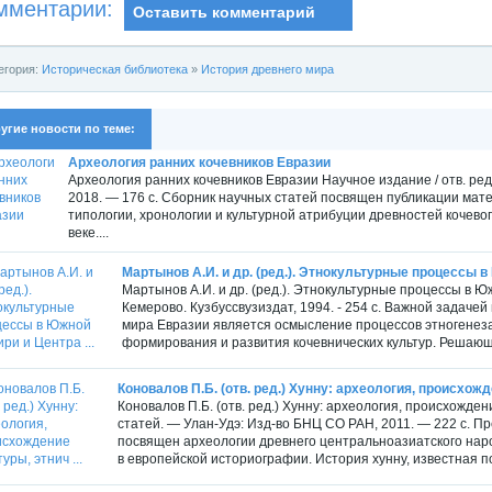
мментарии:
Оставить комментарий
егория:
Историческая библиотека
»
История древнего мира
угие новости по теме:
Археология ранних кочевников Евразии
Археология ранних кочевников Евразии Научное издание / отв. ре
2018. — 176 с. Сборник научных статей посвящен публикации мат
типологии, хронологии и культурной атрибуции древностей кочево
веке....
Мартынов А.И. и др. (ред.). Этнокультурные процессы в 
Мартынов А.И. и др. (ред.). Этнокультурные процессы в Юж
Кемерово. Кузбуссвузиздат, 1994. - 254 с. Важной задаче
мира Евразии является осмысление процессов этногенеза 
формирования и развития кочевнических культур. Решающи
Коновалов П.Б. (отв. ред.) Хунну: археология, происхожде
Коновалов П.Б. (отв. ред.) Хунну: археология, происхожде
статей. — Улан-Удэ: Изд-во БНЦ СО РАН, 2011. — 222 с. 
посвящен археологии древнего центральноазиатского народ
в европейской историографии. История хунну, известная п