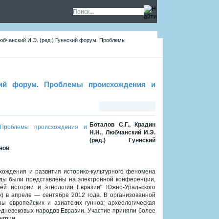
 Любчанский И.Э. (ред.) Гуннский форум. Проблемы
ский форум. Проблемы происхождения и
Боталов С.Г., Крадин
Н.Н., Любчанский И.Э.
(ред.) Гуннский
нов
ождения и развития историко-культурного феномена
ады были представлены на электронной конференции,
й истории и этнологии Евразии" Южно-Уральского
к) в апреле — сентябре 2012 года. В организованной
ы европейских и азиатских гуннов; археологическая
редневековых народов Евразии. Участие приняли более
нгрии.