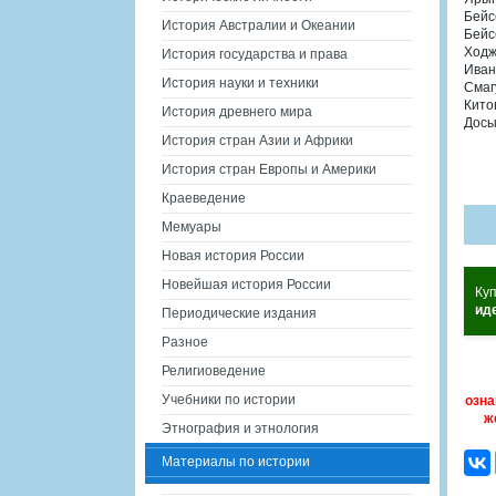
Бейс
История Австралии и Океании
Бейс
Ходж
История государства и права
Иван
История науки и техники
Смаг
Кито
История древнего мира
Досы
История стран Азии и Африки
История стран Европы и Америки
Краеведение
Мемуары
Новая история России
Новейшая история России
Ку
ид
Периодические издания
Разное
Религиоведение
Учебники по истории
озна
ж
Этнография и этнология
Материалы по истории