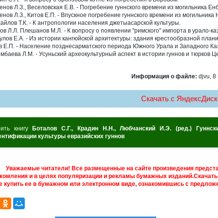
енов Л.З., Веселовская Е.В. - Погребение гуннского времени из могильника Е
енов Л.З., Китов Е.П. - Впускное погребение гуннского времени из могильника
айлов Т.К. - К антропологии населения джетыасарской культуры.
ов Л.Л. Плешанов М.Л. - К вопросу о появлении "римского" импорта в урало-ка
улов Е.А. - Из истории кангюйской архитектуры: здания крестообразной плани
в Е.П. - Население позднесарматского периода Южного Урала и Западного Ка
мбаева Л.М. - Усуньский археокультурный аспект в истории гуннов и тюрков 
Информация о файле:
djvu, 8
Скачать c ЯндексДиск
пить книгу
Боталов С.Г., Крадин Н.Н., Любчанский И.Э. (ред.) Гунн
ентификации культуры евразийских гуннов
Уважаемые читатели! Все размещенные на сайте произведения предст
комления и в целях популяризации и рекламы бумажных изданий.Скачать 
е купить ее в бумажном или электронном виде, ознакомившись с предложе