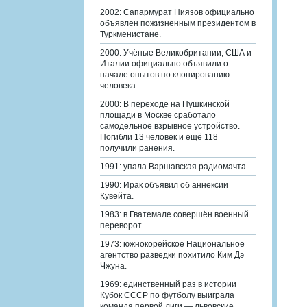
2002: Сапармурат Ниязов официально
объявлен пожизненным президентом в
Туркменистане.
2000: Учёные Великобритании, США и
Италии официально объявили о
начале опытов по клонированию
человека.
2000: В переходе на Пушкинской
площади в Москве сработало
самодельное взрывное устройство.
Погибли 13 человек и ещё 118
получили ранения.
1991: упала Варшавская радиомачта.
1990: Ирак объявил об аннексии
Кувейта.
1983: в Гватемале совершён военный
переворот.
1973: южнокорейское Национальное
агентство разведки похитило Ким Дэ
Чжуна.
1969: единственный раз в истории
Кубок СССР по футболу выиграла
команда первой лиги — львовские