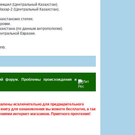
нбекшил (Центральный Казахстан).
 Назар-2 (Центральный Казахстан).
захстанских степях.
ровки.
захстана (по данным антропологии).
Центральной Евразии.
 mb.
ский форум. Проблемы происхождения и
авлены исключительно для предварительного
книгу для ознакомления вы можете бесплатно, а так
ниями интернет-магазинов. Приятного прочтения!