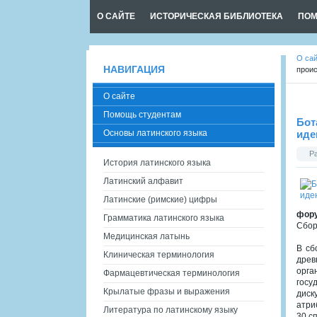
О САЙТЕ
ИСТОРИЧЕСКАЯ БИБЛИОТЕКА
ПОМ
О са
НАВИГАЦИЯ
проис
О сайте
Помощь студентам
Бот
Основы латинского языка
иде
Р
История латинского языка
Латинский алфавит
Латинские (римские) цифры
фору
Грамматика латинского языка
Сбор
Медицинская латынь
В сб
Клиническая терминология
древ
орга
Фармацевтическая терминология
госу
Крылатые фразы и выражения
диск
атри
Литература по латинскому языку
30 с