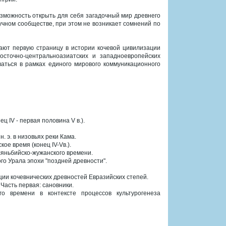
возможность открыть для себя загадочный мир древнего
учном сообществе, при этом не возникает сомнений по
ают первую страницу в истории кочевой цивилизации
сточно-центральноазиатских и западноевропейских
ваться в рамках единого мирового коммуникационного
ц IV - первая половина V в.).
. э. в низовьях реки Кама.
ое время (конец IV-Vв.).
 сяньбийско-жужанского времени.
го Урала эпохи "поздней древности".
ции кочевнических древностей Евразийских степей.
 Часть первая: сановники.
го времени в контексте процессов культурогенеза