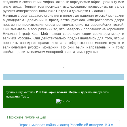
создания и сохранения мифов, которые определяли образ царя в ту или
иную эпоху. Первый том посвящен исследованию придворных ритуалов
русских императоров, начиная с Петра I и до смерти Николая I.
Начиная с семнадцатого столетия и вплоть до падения русской монархии
в двадцатом церемонии и празднества русского императорского двора
неизменно производили огромное впечатление на европейских гостей.
Они вызывали в воображении то, что баварский посланник на коронации
Николая II граф Карл Мой назвал «ошеломляющим зрелищем мощи и
величия России». Они действительно предназначались для того, чтобы
поразить западные правительства и общественное мнение вкусом и
великолепием русской монархии. Но они были направлены и к тому,
чтобы поразить величием монаршей власти самих русских.
,
Купить книгу
Уортман Р.С. Сценарии власти. Мифы и церемонии русской
монархии. Том 1
Похожие публикации
Первая мировая война и конец Российской империи. В 3-х