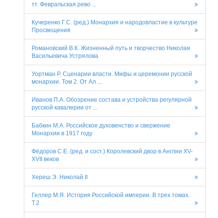
тт. Февральская рево ...
Кучеренко Г.С. (ред.) Монархия и народовластие в культуре
Просвещения
Романовский В.К. Жизненный путь и творчество Николая
Васильевича Устрялова
Уортман Р. Сценарии власти. Мифы и церемонии русской
монархии. Том 2. От Ал ...
Иванов П.А. Обозрение состава и устройства регулярной
русской кавалерии от ...
Бабкин М.А. Российское духовенство и свержение
Монархии в 1917 году
Фёдоров С.Е. (ред. и сост.) Королевский двор в Англии XV-
XVII веков
Хереш Э. Николай II
Геллер М.Я. История Российской империи. В трех томах.
Т.2