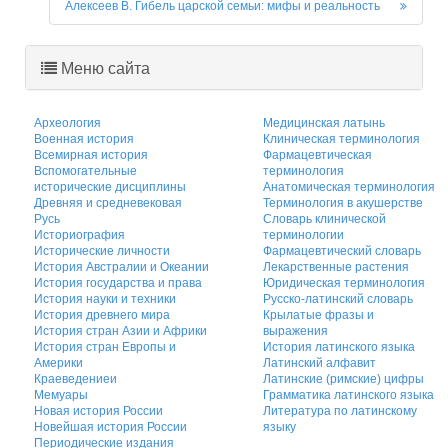
Алексеев В. Гибель царской семьи: мифы и реальность
Меню сайта
Археология
Медицинская латынь
Военная история
Клиническая терминология
Всемирная история
Фармацевтическая
Вспомогательные
терминология
исторические дисциплины
Анатомическая терминология
Древняя и средневековая
Терминология в акушерстве
Русь
Словарь клинической
Историография
терминологии
Исторические личности
Фармацевтический словарь
История Австралии и Океании
Лекарственные растения
История государства и права
Юридическая терминология
История науки и техники
Русско-латинский словарь
История древнего мира
Крылатые фразы и
История стран Азии и Африки
выражения
История стран Европы и
История латинского языка
Америки
Латинский алфавит
Краеведениеи
Латинские (римские) цифры
Мемуары
Грамматика латинского языка
Новая история России
Литература по латинскому
Новейшая история России
языку
Периодические издания