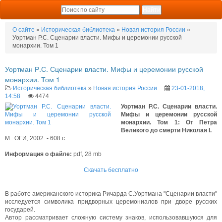
О сайте
»
Историческая библиотека
»
Новая история России
»
Уортман Р.С. Сценарии власти. Мифы и церемонии русской
монархии. Том 1
Уортман Р.С. Сценарии власти. Мифы и церемонии русской
монархии. Том 1
Историческая библиотека
»
Новая история России
23-01-2018,
14:58
4474
Уортман Р.С. Сценарии власти.
Мифы и церемонии русской
монархии. Том 1: От Петра
Великого до смерти Николая I.
М.: ОГИ, 2002. - 608 с.
Информация о файле:
pdf, 28 mb
Скачать бесплатно
В работе американского историка Ричарда С.Уортмана "Сценарии власти"
исследуется символика придворных церемониалов при дворе русских
государей.
Автор рассматривает сложную систему знаков, использовавшуюся для