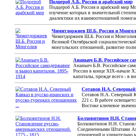
Подцероб А.Б. Россия и арабский мир
Подцероб А.Б. Россия и арабский мир М
изучение которых в значительной степен
диалектики их взаимоотношений помогает
Чимитдоржиев Ш.Б. Россия и Монго
Чимитдоржиев Ш.Б. Россия и Монголия М
Великой Октябрьской социалистической
монгольских отношений, развитие полит
Ананьич Б.В. Российское са
Ананьич Б.В. Российское сам
России в конце XIX-начале X
капиталы, прежде всего - в в
Сотавов Н.А. Северный 
Сотавов Н.А. Северный Ка
221 с. В работе освещае
Востоке ключевое значени
Болховитинов Н.Н. Станов
Болховитинов Н.Н. Становл
Соединенными Штатами Аме
отношений и удивительно м