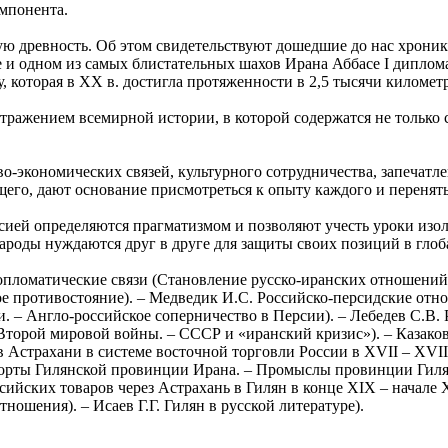
омпонента.
ую древность. Об этом свидетельствуют дошедшие до нас хроник
е и одном из самых блистательных шахов Ирана Аббасе I диплом
 которая в XX в. достигла протяженности в 2,5 тысячи километ
отражением всемирной истории, в которой содержатся не тольк
о-экономических связей, культурного сотрудничества, запечатл
го, дают основание присмотреться к опыту каждого и перенять
ией определяются прагматизмом и позволяют учесть уроки изо
ароды нуждаются друг в друге для защиты своих позиций в глоб
пломатические связи (Становление русско-иранских отношений. 
ое противостояние). – Медведик И.С. Российско-персидские отн
. – Англо-российское соперничество в Персии). – Лебедев С.В.
 Второй мировой войны. – СССР и «иранский кризис»). – Казако
 в Астрахани в системе восточной торговли России в XVII – XV
порты Гилянской провинции Ирана. – Промыслы провинции Гилян.
сийских товаров через Астрахань в Гилян в конце XIX – начале 
ношения). – Исаев Г.Г. Гилян в русской литературе).