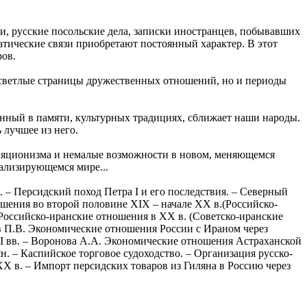
и, русские посольские дела, записки иностранцев, побывавших
атические связи приобретают постоянный характер. В этот
ров.
о светлые страницы дружественных отношений, но и периоды
енный в памяти, культурных традициях, сближает наши народы.
 лучшее из него.
ляционизма и немалые возможности в новом, меняющемся
ализирующемся мире...
– Персидский поход Петра I и его последствия. – Северный
ошения во второй половине XIX – начале XX в.(Российско-
 Российско-иранские отношения в ХХ в. (Советско-иранские
в П.В. Экономические отношения России с Ираном через
III вв. – Воронова А.А. Экономические отношения Астраханской
 – Каспийское торговое судоходство. – Организация русско-
XX в. – Импорт персидских товаров из Гиляна в Россию через