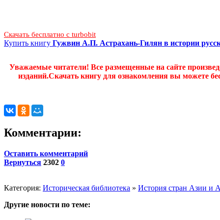
Скачать бесплатно c turbobit
Купить книгу
Гужвин А.П. Астрахань-Гилян в истории русс
Уважаемые читатели! Все размещенные на сайте произве
изданий.Скачать книгу для ознакомления вы можете бес
Комментарии:
Оставить комментарий
Вернуться
2302
0
Категория:
Историческая библиотека
»
История стран Азии и 
Другие новости по теме: