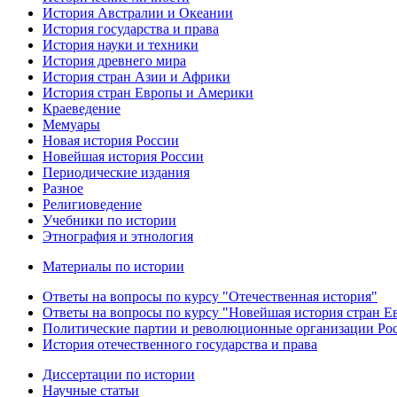
История Австралии и Океании
История государства и права
История науки и техники
История древнего мира
История стран Азии и Африки
История стран Европы и Америки
Краеведение
Мемуары
Новая история России
Новейшая история России
Периодические издания
Разное
Религиоведение
Учебники по истории
Этнография и этнология
Материалы по истории
Ответы на вопросы по курсу "Отечественная история"
Ответы на вопросы по курсу "Новейшая история стран 
Политические партии и революционные организации Ро
История отечественного государства и права
Диссертации по истории
Научные статьи