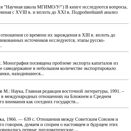
ия "Научная школа МГИМО/У/") В книге исследуются вопросы,
иная с XVIII в. и вплоть до XXI в. Подробнейший анализ
отношения со времени их зарождения в XIII в. вплоть до
икованных источников исследуются, этапы русско-
.
 с. Монография посвящена проблеме экспорта капиталов из
кое самодержавие в небольшом количестве экспортировало
анки, находившиеся...
 М.: Наука, Главная редакция восточной литературы, 1991. –
гда в международных отношениях на Ближнем и Среднем
о внимания как соседних государств...
ука, 1966. — 639 с. Отношения между Советским Союзом и
 говорим, думаем и спорим о настоящем и будущем этих
звивались первые дипломатические,...