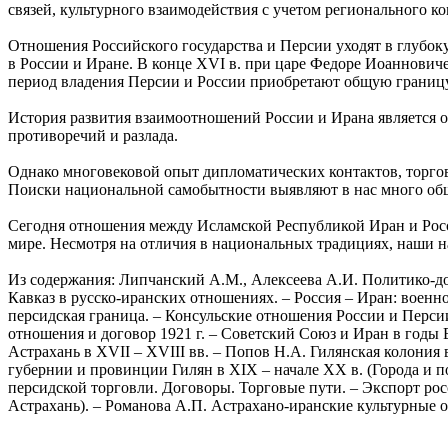
связей, культурного взаимодействия с учетом регионального к
Отношения Российского государства и Персии уходят в глубок
в России и Иране. В конце XVI в. при царе Федоре Иоаннович
период владения Персии и России приобретают общую границу,
История развития взаимоотношений России и Ирана является 
противоречий и разлада.
Однако многовековой опыт дипломатических контактов, торгов
Поиски национальной самобытности выявляют в нас много обще
Сегодня отношения между Исламской Республикой Иран и Росс
мире. Несмотря на отличия в национальных традициях, наши н
Из содержания: Липчанский А.М., Алексеева А.И. Политико-до
Кавказ в русско-иранских отношениях. – Россия – Иран: военн
персидская граница. – Консульские отношения России и Персии
отношения и договор 1921 г. – Советский Союз и Иран в годы
Астрахань в XVII – XVIII вв. – Попов Н.А. Гилянская колония
губернии и провинции Гилян в XIX – начале XX в. (Города и 
персидской торговли. Договоры. Торговые пути. – Экспорт рос
Астрахань). – Романова А.П. Астрахано-иранские культурные от