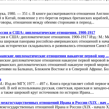
ка, 1980. — 351 с. В книге рассматриваются отношения Англии
 в Китай, появление у его берегов первых британских кораблей
оворы, отношения между обеими сторонами в период...
Россия и США: дипломатические отношения. 1900-1917
оссия и США: дипломатические отношения. 1900-1917 Изд.: М.: Ме
на широкая панорама российско-американских отношений в нача
как исторически складывались и развивались отношения Санкт-П
манские дипломатические отношения накануне первой мир ...
анские дипломатические отношения накануне первой мировой войн
германских дипломатических отношений накануне первой мирово
тиями на Балканах, Ближнем Востоке и в Северной Африке. Бол
а
М.: Изд-во МГУ, 1977. – 497 с. Книга представляет собой первое
ей. В ней использована русская, советская, иранская и западно
 а также широкий круг источников по истории Ирана....
межгосударственных отношений Ирана и России (XIX - нач ..
ежгосударственных отношений Ирана и России (XIX - начало XX