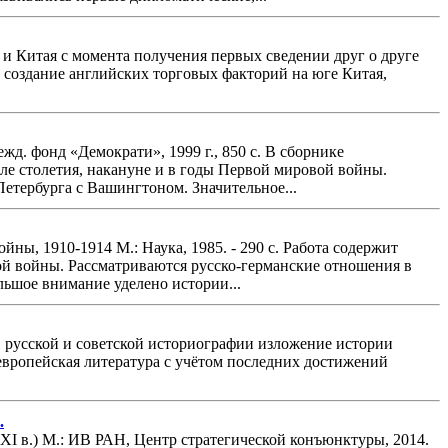
 и Китая с момента получения первых сведении друг о друге
, создание английских торговых факторий на юге Китая,
жд. фонд «Демократи», 1999 г., 850 с. В сборнике
ле столетия, накануне и в годы Первой мировой войны.
етербурга с Вашингтоном. Значительное...
ы, 1910-1914 М.: Наука, 1985. - 290 с. Работа содержит
й войны. Рассматриваются русско-германские отношения в
ьшое внимание уделено истории...
 в русской и советской историографии изложение истории
-европейская литература с учётом последних достижений
.
I в.) М.: ИВ РАН, Центр стратегической конъюнктуры, 2014.