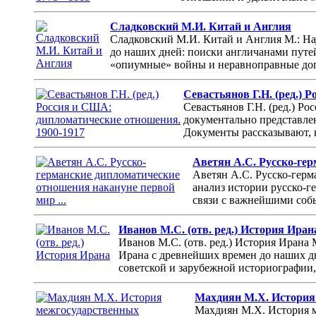
Сладковский М.И. Китай и Англия
Сладковский М.И. Китай и Англия М.: Нау
до наших дней: поиски англичанами путей
«опиумные» войны и неравноправные дог
Севастьянов Г.Н. (ред.) 
Севастьянов Г.Н. (ред.) Р
документально представле
Документы рассказывают, 
Аветян А.С. Русско-гер
Аветян А.С. Русско-герм
анализ истории русско-
связи с важнейшими собы
Иванов М.С. (отв. ред.) История Иран
Иванов М.С. (отв. ред.) История Ирана 
Ирана с древнейших времен до наших дн
советской и зарубежной историографии,
Махдиян М.Х. История 
Махдиян М.Х. История м