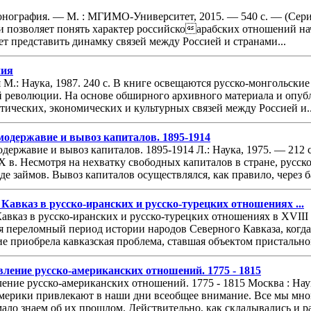
онография. — М. : МГИМО-Университет, 2015. — 540 с. — (Сер
и позволяет понять характер российскоарабских отношений нач
 представить динамку связей между Россией и странами...
лия
.: Наука, 1987. 240 с. В книге освещаются русско-монгольские 
 революции. На основе обширного архивного материала и опубл
ических, экономических и культурных связей между Россией и..
модержавие и вывоз капиталов. 1895-1914
одержавие и вывоз капиталов. 1895-1914 Л.: Наука, 1975. — 212
X в. Несмотря на нехватку свободных капиталов в стране, русс
иде займов. Вывоз капиталов осуществлялся, как правило, через б
Кавказ в русско-иранских и русско-турецких отношениях ...
вказ в русско-иранских и русско-турецких отношениях в XVIII в
тся переломный период истории народов Северного Кавказа, ко
е приобрела кавказская проблема, ставшая объектом пристальног
ление русско-американских отношений. 1775 - 1815
ение русско-американских отношений. 1775 - 1815 Москва : На
рики привлекают в наши дни всеобщее внимание. Все мы много
ало знаем об их прошлом. Действительно, как складывались и ра