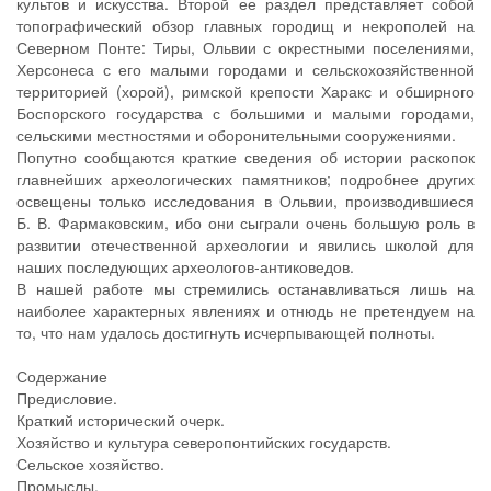
культов и искусства. Второй ее раздел представляет собой
топографический обзор главных городищ и некрополей на
Северном Понте: Тиры, Ольвии с окрестными поселениями,
Херсонеса с его малыми городами и сельскохозяйственной
территорией (хорой), римской крепости Харакс и обширного
Боспорского государства с большими и малыми городами,
сельскими местностями и оборонительными сооружениями.
Попутно сообщаются краткие сведения об истории раскопок
главнейших археологических памятников; подробнее других
освещены только исследования в Ольвии, производившиеся
Б. В. Фармаковским, ибо они сыграли очень большую роль в
развитии отечественной археологии и явились школой для
наших последующих археологов-антиковедов.
В нашей работе мы стремились останавливаться лишь на
наиболее характерных явлениях и отнюдь не претендуем на
то, что нам удалось достигнуть исчерпывающей полноты.
Содержание
Предисловие.
Краткий исторический очерк.
Хозяйство и культура северопонтийских государств.
Сельское хозяйство.
Промыслы.