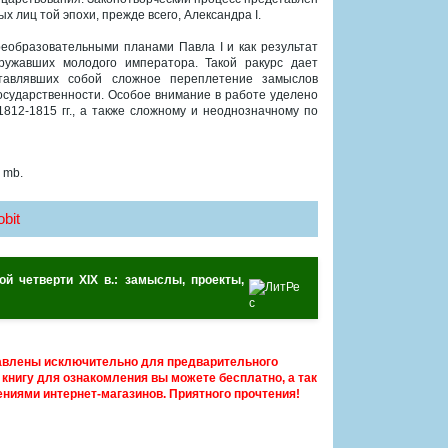
 лиц той эпохи, прежде всего, Александра I.
еобразовательными планами Павла I и как результат
ружавших молодого императора. Такой ракурс дает
ставлявших собой сложное переплетение замыслов
государственности. Особое внимание в работе уделено
812-1815 гг., а также сложному и неоднозначному по
 mb.
bit
й четверти XIX в.: замыслы, проекты,
авлены исключительно для предварительного
книгу для ознакомления вы можете бесплатно, а так
ниями интернет-магазинов. Приятного прочтения!