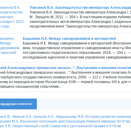
Томсинов В.А. Законодательство императора Александра I
Томсинов В.А. Законодательство императора Александра I. 
М.: Зерцало-М, 2011. — 304 с. В настоящем издании публи
законодательных актов императора Александра I, изданных 
продолжением книги "Законодательство императора Александ
Барыкина И.Е. Между самодержавием и автократией
Барыкина И.Е. Между самодержавием и автократией (Внутрення
века: государственное управление и самодержавная власть) М
постдипломного педагогического образования, 2016. — 204 с.
исследованию идеологии и практики управления самодержавной
ней Александровых прекрасное начало...": Внутренняя и внешняя политика
ней Александровых прекрасное начало...": Внутренняя и внешняя политика Але
тербургского государственного университета, 2006. — 112 с. Учебное пособ
ному из периодов истории России конца XVIII — первой половины XIX в. для с
священо насыщенному событиями...
едыдущие новости:
ев Б.В., Иванов Л.А., Кальгин А.А., Афанасьева Я.В. История развития инжен
ешкин М.А. Языческая оппозиция христианизации Римской империи (IV-VI вв.
ря Л.В. Общественный строй Северной и Центральной Аравии в V-VII вв