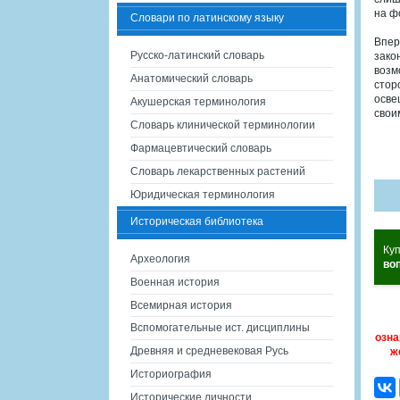
на ф
Словари по латинскому языку
Впер
Русско-латинский словарь
зако
возм
Анатомический словарь
стор
осве
Акушерская терминология
свои
Словарь клинической терминологии
Фармацевтический словарь
Словарь лекарственных растений
Юридическая терминология
Историческая библиотека
Ку
Археология
во
Военная история
Всемирная история
Вспомогательные ист. дисциплины
озна
Древняя и средневековая Русь
ж
Историография
Исторические личности