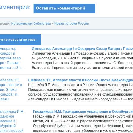
мментарии:
Оставить комментарий
егория:
Историческая библиотека
»
Новая история России
угие новости по теме:
Император Александр I и Фредерик-Сезар Лагарп : Письма.
Император Александр I и Фредерик-Сезар Лагарп : Письма. Д
энциклопедия, 2014. - 920 с. Впервые на русском языке п
Александра I и его швейцарского наставника Ф.-С. Лагарп
Екатерины II принял активное участие в политической жизни
Шепелёв Л.Е. Аппарат власти в России. Эпоха Александра 
Шепелёв Л.Е. Аппарат власти в России. Эпоха Александра I и 
Предлагаемая вниманию читателя книга посвящена истории 
органов государственного управления и ее функционировани
Александра I и Николая I. Задача нашего исследования — вос
Гвоздикова И.М. Гражданское управление в Оренбургской
Гвоздикова И.М. Гражданское управление в Оренбургской гу
Китап, 2010. — 384 с.: ил. В работе исследуется практич
Оренбургской губернии при Александре I и Николае I, вз
полномочия и компетенция губернских и уездных учрежде