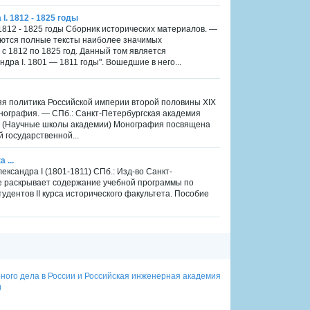
. 1812 - 1825 годы
1812 - 1825 годы Сборник исторических материалов. —
куются полные тексты наиболее значимых
с 1812 по 1825 год. Данный том является
ра I. 1801 — 1811 годы". Вошедшие в него...
я политика Российской империи второй половины XIX
онография. — СПб.: Санкт-Петербургская академия
 — (Научные школы академии) Монография посвящена
 государственной...
 ...
ксандра I (1801-1811) СПб.: Изд-во Санкт-
ие раскрывает содержание учебной программы по
тудентов II курса исторического факультета. Пособие
ерного дела в России и Российская инженерная академия
)