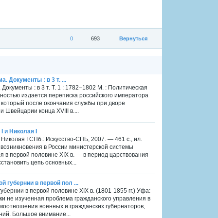
0
693
Вернуться
 Документы : в 3 т. ...
окументы : в 3 т. Т. 1 : 1782–1802 М. : Политическая
олностью издается переписка российского императора
а, который после окончания службы при дворе
 Швейцарии конца XVIII в....
I и Николая I
Николая I СПб.: Искусство-СПБ, 2007. — 461 с., ил.
возникновения в России министерской системы
я в первой половине XIX в. — в период царствования
становить цепь основных...
 губернии в первой пол ...
бернии в первой половине XIX в. (1801-1855 гг.) Уфа:
ески не изученная проблема гражданского управления в
аимоотношения военных и гражданских губернаторов,
ний. Большое внимание...