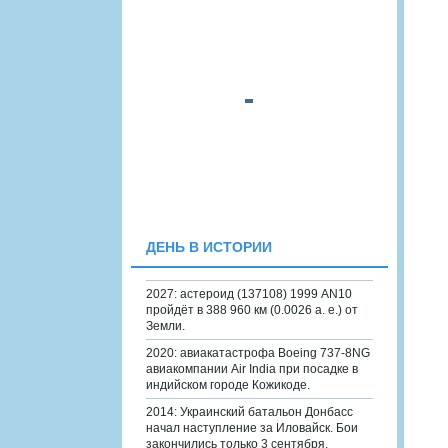
ДЕНЬ В ИСТОРИИ
2027: астероид (137108) 1999 AN10
пройдёт в 388 960 км (0.0026 а. е.) от
Земли.
2020: авиакатастрофа Boeing 737-8NG
авиакомпании Air India при посадке в
индийском городе Кожикоде.
2014: Украинский батальон Донбасс
начал наступление за Иловайск. Бои
закончились только 3 сентября.