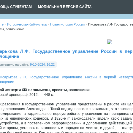
ОЩЬ СТУДЕНТАМ
МОБИЛЬНАЯ ВЕРСИЯ САЙТА
йте
»
Историческая библиотека
»
Новая история России
» Писарькова Л.Ф. Государстве
кты, воплощение
арькова Л.Ф. Государственное управление России в пер
лощение
азмещено на сайте:
9-10-2024, 16:22
ой четверти XIX в.: замыслы, проекты, воплощение
Новый хронограф, 2012. — 448 с.
бразования в государственном управлении представлены в работе как це
о царствования Александра I. Такой подход позволил заключить, что законоп
рмирование, а кардинальное переустройство управления на принципиальн
ых из европейских кодексов. В 1820-е гг. законодатели видели свою задач
устройства, а в постепенном реформировании и дополнении действующей о
й стороны, установить законность и порядок на местах, с другой, — выст
ком большой властью. Контуры такой модели управления наметились к концу