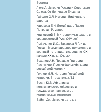
Востока
Люкс Л. История России и Советского
Союза. От Ленина до Ельцина
Габелко О.Л. История Вифинского
царства
Карасева Е.И. Божий царь Павел I
Петрович Романов
Кричевский Б. Митрополичья власть в
средневековой Руси (XIV век)
Рыбаченок И.С., Захарова Л.Г. и др.
Россия: Международное положение и
военный потенциал в середине XIX -
начале XX века. Очерки
Боханов А.Н. Правда о Григории
Распутине. Против фальсификации
российской истории
Геллер М.Я. История Российской
империи. В трех томах. Т.1
Босин Ю.В. Афганистан:
полиэтническое общество и
государственная власть в
историческом контексте
Вайян Дж. История ацтеков