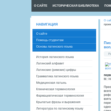
О САЙТЕ
ИСТОРИЧЕСКАЯ БИБЛИОТЕКА
ПОМ
О са
НАВИГАЦИЯ
прое
О сайте
Помощь студентам
Пис
Основы латинского языка
воп
Р
История латинского языка
Латинский алфавит
Латинские (римские) цифры
перв
Грамматика латинского языка
М.: 
Медицинская латынь
Прео
Клиническая терминология
всег
рефо
Фармацевтическая терминология
взят
Крылатые фразы и выражения
пере
одно
Литература по латинскому языку
слиш