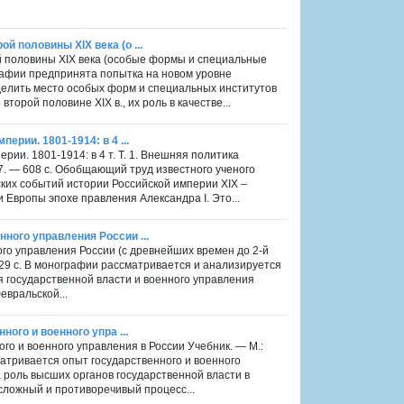
й половины XIX века (о ...
й половины XIX века (особые формы и специальные
графии предпринята попытка на новом уровне
делить место особых форм и специальных институтов
орой половине XIX в., их роль в качестве...
ерии. 1801-1914: в 4 ...
ии. 1801-1914: в 4 т. Т. 1. Внешняя политика
17. — 608 с. Обобщающий труд известного ученого
их событий истории Российской империи XIX –
 Европы эпохе правления Александра I. Это...
ного управления России ...
ого управления России (с древнейших времен до 2-й
 229 с. В монографии рассматривается и анализируется
я государственной власти и военного управления
евральской...
ного и военного упра ...
ого и военного управления в России Учебник. — М.:
матривается опыт государственного и военного
а роль высших органов государственной власти в
сложный и противоречивый процесс...