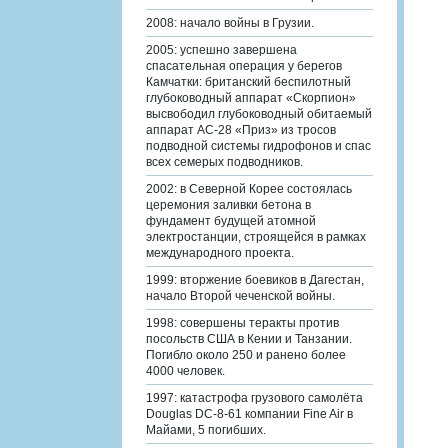
2008: начало войны в Грузии.
2005: успешно завершена
спасательная операция у берегов
Камчатки: британский беспилотный
глубоководный аппарат «Скорпион»
высвободил глубоководный обитаемый
аппарат АС-28 «Приз» из тросов
подводной системы гидрофонов и спас
всех семерых подводников.
2002: в Северной Корее состоялась
церемония заливки бетона в
фундамент будущей атомной
электростанции, строящейся в рамках
международного проекта.
1999: вторжение боевиков в Дагестан,
начало Второй чеченской войны.
1998: совершены теракты против
посольств США в Кении и Танзании.
Погибло около 250 и ранено более
4000 человек.
1997: катастрофа грузового самолёта
Douglas DC-8-61 компании Fine Air в
Майами, 5 погибших.