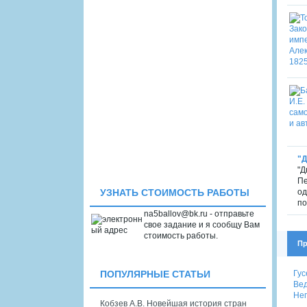
"Д
"Д
Пе
од
УЗНАТЬ СТОИМОСТЬ РАБОТЫ
по
na5ballov@bk.ru - отправьте
свое задание и я сообщу Вам
стоимость работы.
Пр
Гус
ПОПУЛЯРНЫЕ СТАТЬИ
Вед
Нег
Кобзев А.В. Новейшая история стран