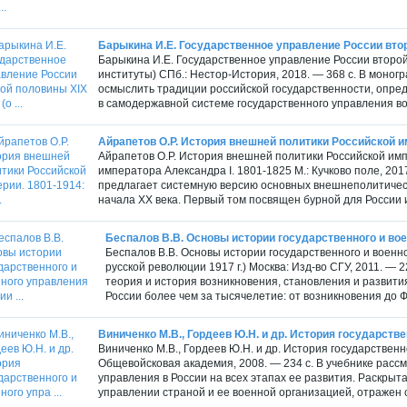
Барыкина И.Е. Государственное управление России второ
Барыкина И.Е. Государственное управление России второ
институты) СПб.: Нестор-История, 2018. — 368 с. В моно
осмыслить традиции российской государственности, опре
в самодержавной системе государственного управления во вт
Айрапетов О.Р. История внешней политики Российской имп
Айрапетов О.Р. История внешней политики Российской импер
императора Александра I. 1801-1825 М.: Кучково поле, 20
предлагает системную версию основных внешнеполитическ
начала XX века. Первый том посвящен бурной для России и
Беспалов В.В. Основы истории государственного и воен
Беспалов В.В. Основы истории государственного и военн
русской революции 1917 г.) Москва: Изд-во СГУ, 2011. —
теория и история возникновения, становления и развити
России более чем за тысячелетие: от возникновения до Ф
Виниченко М.В., Гордеев Ю.Н. и др. История государствен
Виниченко М.В., Гордеев Ю.Н. и др. История государственн
Общевойсковая академия, 2008. — 234 с. В учебнике расс
управления в России на всех этапах ее развития. Раскрыт
управлении страной и ее военной организацией, отражен 