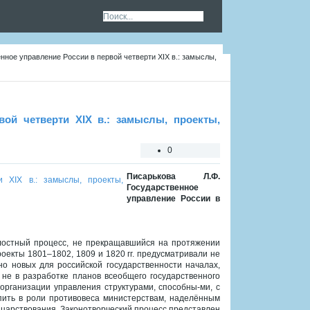
нное управление России в первой четверти XIX в.: замыслы,
вой четверти XIX в.: замыслы, проекты,
0
Писарькова Л.Ф.
Государственное
управление России в
лостный процесс, не прекращавшийся на протяжении
роекты 1801–1802, 1809 и 1820 гг. предусматривали не
о новых для российской государственности началах,
у не в разработке планов всеобщего государственного
рганизации управления структурами, способны-ми, с
упить в роли противовеса министерствам, наделённым
 царствования. Законотворческий процесс представлен