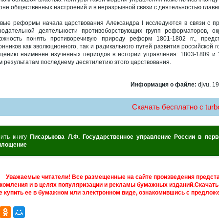
оне общественных настроений и в неразрывной связи с деятельностью главных
вые реформы начала царствования Александра I исследуются в связи с пр
нодательной деятельности противоборствующих групп реформаторов, ок
ожность понять противоречивую природу реформ 1801-1802 гг., пред
онников как эволюционного, так и радикального путей развития российской 
щению наименее изученных периодов в истории управления: 1803-1809 и 1
м результатам последнему десятилетию этого царствования.
Информация о файле:
djvu, 19
Скачать бесплатно c turbo
пить книгу
Писарькова Л.Ф. Государственное управление России в перво
площение
Уважаемые читатели! Все размещенные на сайте произведения предст
комления и в целях популяризации и рекламы бумажных изданий.Скачать 
е купить ее в бумажном или электронном виде, ознакомившись с предложе