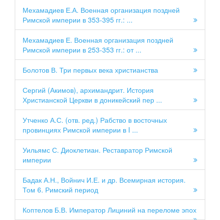
Мехамадиев Е.А. Военная организация поздней
Римской империи в 353-395 гг.: ...
Мехамадиев Е. Военная организация поздней
Римской империи в 253-353 гг.: от ...
Болотов В. Три первых века христианства
Сергий (Акимов), архимандрит. История
Христианской Церкви в доникейский пер ...
Утченко А.С. (отв. ред.) Рабство в восточных
провинциях Римской империи в I ...
Уильямс С. Диоклетиан. Реставратор Римской
империи
Бадак А.Н., Войнич И.Е. и др. Всемирная история.
Том 6. Римский период
Коптелов Б.В. Император Лициний на переломе эпох