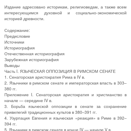
Издание адресовано историкам, религиоведам, а также всем
интересующимся духовной и социально-экономической
историей древности.
Содержание:
Предисловие
Источники
Историография
Отечественная историография
Зарубежная историография
Выводы
Часть I. ЯЗЫЧЕСКАЯ ОППОЗИЦИЯ В РИМСКОМ СЕНАТЕ
1. Сенаторская аристократия Рима в IV в.
2. Язычники в римском сенате и императорская власть в 303–
380 гг.
Приложение I. Сенаторская аристократия и христианство в
начале — середине IV в.
3. Борьба языческой оппозиции в сенате за сохранение
привилегий традиционных культов в 380–391 гг.
4. Узурпация Евгения и языческая «реакция» в Риме в 392–
394 гг.
5. Язычники в римском сенате в конце IV — начале V в.