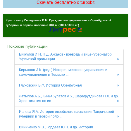
Скачать бесплатно c turbobit
Купить книгу
Гвоздикова И.М. Гражданское управление в Оренбургской
губернии в первой половине XIX в. (1801-1855 гг.)
Похожие публикации
Биккулов И.Н. П.Д. Аксаков - воевода и вице-губернатор
Уфимской провинции
Кирьянов И.К. (ред.) История местного управления и
самоуправления в Пермско ...
Глуховский В.Ф. История Оренбуржья
Латыпов А.Б., Киньябулатов А.У., Шарафутдинова Н.Х. и др.
Хрестоматия по ис ...
Ивлева Я.А. История еврейского населения Таврической
губернии в первой поло ...
Виниченко М.В., Гордеев Ю.Н. и др. История