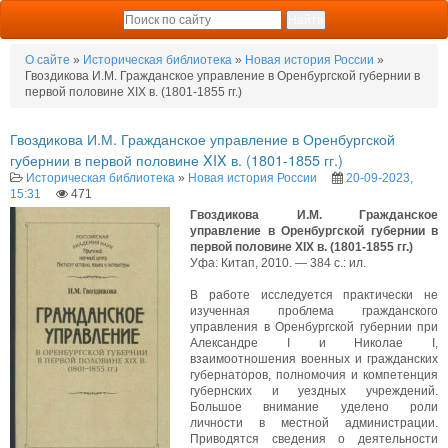
О сайте
»
Историческая библиотека
»
Новая история России
»
Гвоздикова И.М. Гражданское управление в Оренбургской губернии в
первой половине XIX в. (1801-1855 гг.)
Гвоздикова И.М. Гражданское управление в Оренбургской
губернии в первой половине XIX в. (1801-1855 гг.)
Историческая библиотека
»
Новая история России
20-09-2023,
15:31
471
Гвоздикова И.М. Гражданское
управление в Оренбургской губернии в
первой половине XIX в. (1801-1855 гг.)
Уфа: Китап, 2010. — 384 с.: ил.
В работе исследуется практически не
изученная проблема гражданского
управления в Оренбургской губернии при
Александре I и Николае I,
взаимоотношения военных и гражданских
губернаторов, полномочия и компетенция
губернских и уездных учреждений.
Большое внимание уделено роли
личности в местной администрации.
Приводятся сведения о деятельности