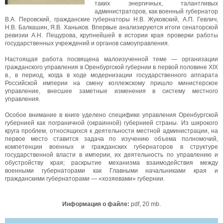
таких энергичных, талантливых
администраторов, как военный губернатор
В.А. Перовский, гражданские губернаторы Н.В. Жуковский, А.П. Гевлич,
Н.В. Балкашин, Я.В. Ханыков. Впервые анализируются итоги сенаторской
ревизии А.Н. Пещурова, крупнейшей в истории края проверки работы
государственных учреждений и органов самоуправления.
Настоящая работа посвящена малоизученной теме — организации
гражданского управления в Оренбургской губернии в первой половине XIX
в., в период, когда в ходе модернизации государственного аппарата
Российской империи на смену коллежскому пришло министерское
управление, внесшее заметные изменения в систему местного
управления.
Особое внимание в книге уделено специфике управления Оренбургской
губернией как пограничной (окраинной) губернией страны. Из широкого
круга проблем, относящихся к деятельности местной администрации, на
первое место ставится задача по изучению объема полномочий,
компетенции военных и гражданских губернаторов в структуре
государственной власти в империи, их деятельность по управлению и
обустройству края; раскрытие механизма взаимодействия между
военными губернаторами как Главными начальниками края и
гражданскими губернаторами — «хозяевами» губернии.
Информация о файле:
pdf, 20 mb.