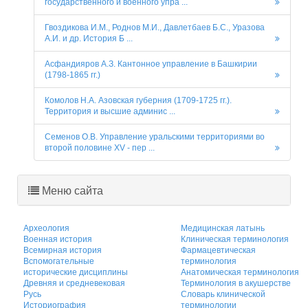
государственного и военного упра ...
Гвоздикова И.М., Роднов М.И., Давлетбаев Б.С., Уразова
А.И. и др. История Б ...
Асфандияров А.З. Кантонное управление в Башкирии
(1798-1865 гг.)
Комолов Н.А. Азовская губерния (1709-1725 гг.).
Территория и высшие админис ...
Семенов О.В. Управление уральскими территориями во
второй половине XV - пер ...
Меню сайта
Археология
Медицинская латынь
Военная история
Клиническая терминология
Всемирная история
Фармацевтическая
Вспомогательные
терминология
исторические дисциплины
Анатомическая терминология
Древняя и средневековая
Терминология в акушерстве
Русь
Словарь клинической
Историография
терминологии