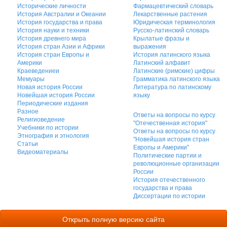
Исторические личности
Фармацевтический словарь
История Австралии и Океании
Лекарственные растения
История государства и права
Юридическая терминология
История науки и техники
Русско-латинский словарь
История древнего мира
Крылатые фразы и
История стран Азии и Африки
выражения
История стран Европы и
История латинского языка
Америки
Латинский алфавит
Краеведениеи
Латинские (римские) цифры
Мемуары
Грамматика латинского языка
Новая история России
Литература по латинскому
Новейшая история России
языку
Периодические издания
Разное
Ответы на вопросы по курсу
Религиоведение
"Отечественная история"
Учебники по истории
Ответы на вопросы по курсу
Этнография и этнология
"Новейшая история стран
Статьи
Европы и Америки"
Видеоматериалы
Политические партии и
революционные организации
России
История отечественного
государства и права
Диссертации по истории
Открыть полную версию сайта