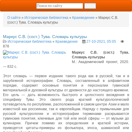
О сайте
»
Историческая библиотека
»
Краеведение
» Маркус С.В.
(сост.) Тува. Словарь культуры
Маркус С.В. (сост.) Тува. Словарь культуры
Историческая библиотека
»
Краеведение
27-10-2021, 05:05
878
Маркус С.В. (сост.) Тува.
Словарь культуры
М.: Академический проект, 2020.
— 832 с.
Этот словарь — первое издание такого рода как в русской, так и в
зарубежной историографии. Словарь, составленный в алфавитном
порядке, содержит основные понятия и персоналии тувинской
материальной и духовной культуры от древности до настоящего времени.
Его цель — дать возможность быстрого и целостного вхождения в
специфику Тувы. Это своего рода краткий культурологический
путеводитель по республике, расположенной в самом центре Азии и мало
известной как россиянам, так и европейцам. Наряду с привычными для
русской культурологии и историографии терминами раскрываются
тувинские понятия, ключевые для той или иной сферы — от музыки до
кулинарии. Причем помимо их определения и краткой истории,
приводятся цитаты-примеры из фольклора, эпоса, шаманской или