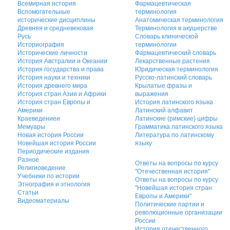
Всемирная история
Фармацевтическая
Вспомогательные
терминология
исторические дисциплины
Анатомическая терминология
Древняя и средневековая
Терминология в акушерстве
Русь
Словарь клинической
Историография
терминологии
Исторические личности
Фармацевтический словарь
История Австралии и Океании
Лекарственные растения
История государства и права
Юридическая терминология
История науки и техники
Русско-латинский словарь
История древнего мира
Крылатые фразы и
История стран Азии и Африки
выражения
История стран Европы и
История латинского языка
Америки
Латинский алфавит
Краеведениеи
Латинские (римские) цифры
Мемуары
Грамматика латинского языка
Новая история России
Литература по латинскому
Новейшая история России
языку
Периодические издания
Разное
Ответы на вопросы по курсу
Религиоведение
"Отечественная история"
Учебники по истории
Ответы на вопросы по курсу
Этнография и этнология
"Новейшая история стран
Статьи
Европы и Америки"
Видеоматериалы
Политические партии и
революционные организации
России
История отечественного