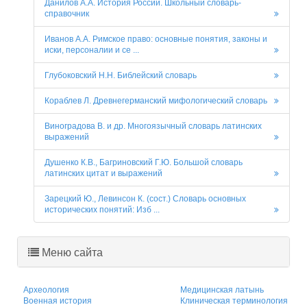
Данилов А.А. История России. Школьный словарь-
справочник
Иванов А.А. Римское право: основные понятия, законы и
иски, персоналии и се ...
Глубоковский Н.Н. Библейский словарь
Кораблев Л. Древнегерманский мифологический словарь
Виноградова В. и др. Многоязычный словарь латинских
выражений
Душенко К.В., Багриновский Г.Ю. Большой словарь
латинских цитат и выражений
Зарецкий Ю., Левинсон К. (сост.) Словарь основных
исторических понятий: Изб ...
Меню сайта
Археология
Медицинская латынь
Военная история
Клиническая терминология