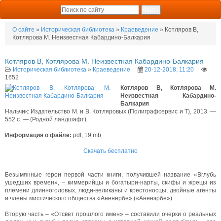
О сайте
»
Историческая библиотека
»
Краеведение
» Котляров В,
Котлярова М. Неизвестная Кабардино-Балкария
Котляров В, Котлярова М. Неизвестная Кабардино-Балкария
Историческая библиотека
»
Краеведение
20-12-2018, 11:20
1652
Котляров В, Котлярова М.
Неизвестная Кабардино-
Балкария
Нальчик: Издательство М. и В. Котляровых (Полиграфсервис и Т), 2013. —
552 с. — (Родной ландшафт).
Информация о файле:
pdf, 19 mb
Скачать бесплатно
Безымянные герои первой части книги, получившей название «Вглубь
ушедших времен», – киммерийцы и богатыри-нарты, скифы и жрецы из
племени длинноголовых, люди-великаны и крестоносцы, двойные агенты
и члены мистического общества «Аненербе» («Аненэрбе»)
Вторую часть – «Отсвет прошлого имен» – составили очерки о реальных