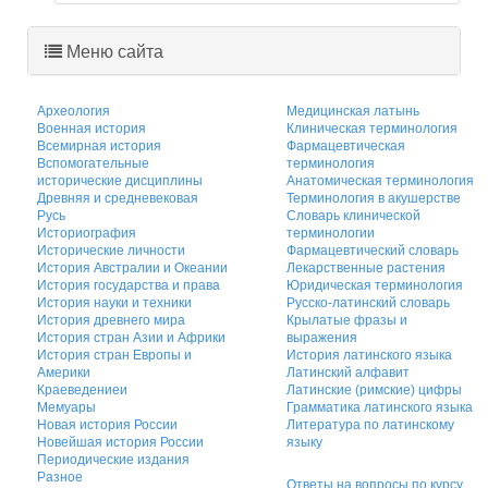
Меню сайта
Археология
Медицинская латынь
Военная история
Клиническая терминология
Всемирная история
Фармацевтическая
Вспомогательные
терминология
исторические дисциплины
Анатомическая терминология
Древняя и средневековая
Терминология в акушерстве
Русь
Словарь клинической
Историография
терминологии
Исторические личности
Фармацевтический словарь
История Австралии и Океании
Лекарственные растения
История государства и права
Юридическая терминология
История науки и техники
Русско-латинский словарь
История древнего мира
Крылатые фразы и
История стран Азии и Африки
выражения
История стран Европы и
История латинского языка
Америки
Латинский алфавит
Краеведениеи
Латинские (римские) цифры
Мемуары
Грамматика латинского языка
Новая история России
Литература по латинскому
Новейшая история России
языку
Периодические издания
Разное
Ответы на вопросы по курсу