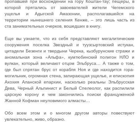
пропавшей при восхождении на гору Коштан-тау; пещеры, в
которой прятались от завоевателей жители Чегемского
ущелья и Адыгской Амазонии, располагавшейся на
территории нынешнего селения Кенже, – это лишь часть из
ста занимательных очерков, вошедших в книгу.
Еще вы узнаете, что из себя представляют мегалитические
сооружения поселка Звездный и туузсыртовский истукан,
цитадели Безенги и твердыни Черека, кызбурунские стражи и
аномальная зона «Альфа», кумтюбинский полигон НЛО и
вулкан, который величают отцом Эльбруса… А также о том,
где был спрятан брус от корабля Ноя и где находится гора-
могильник, огромная стена, запирающая ущелье, и епископия
Ахохия Аланской епархии, насколько реальны Эльбрусская
Дева, Черный Альпинист и Белый Спелеолог, как распилили
царскую корону и чем закончились поиски француженкой
Жанной Кофман неуловимого алмасты…
Обо всем этом и о многом другом авторы повествуют
увлекательно, живо, образно.