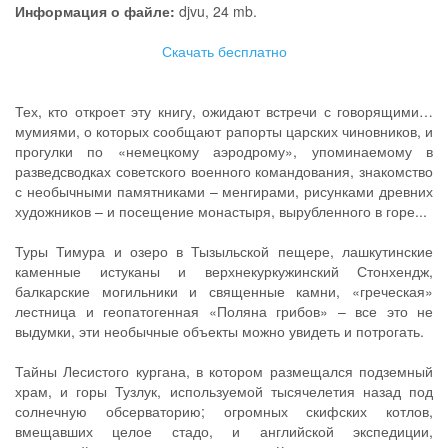
Информация о файле:
djvu, 24 mb.
Скачать бесплатно
Тех, кто откроет эту книгу, ожидают встречи с говорящими…
мумиями, о которых сообщают рапорты царских чиновников, и
прогулки по «немецкому аэродрому», упоминаемому в
разведсводках советского военного командования, знакомство
с необычными памятниками – менгирами, рисунками древних
художников – и посещение монастыря, вырубленного в горе...
Туры Тимура и озеро в Тызыльской пещере, лашкутинские
каменные истуканы и верхнекуркужинский Стонхендж,
балкарские могильники и священные камни, «греческая»
лестница и геопатогенная «Поляна грибов» – все это не
выдумки, эти необычные объекты можно увидеть и потрогать.
Тайны Лесистого кургана, в котором размещался подземный
храм, и горы Тузлук, используемой тысячелетия назад под
солнечную обсерваторию; огромных скифских котлов,
вмещавших целое стадо, и английской экспедиции,